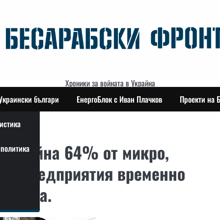
Хроники за войната в Украйна
Украински българи
ЕнергоБлок с Иван Плачков
Проекти на 
истика
на война 64% от микро,
политика
ски предприятия временно
спряха.