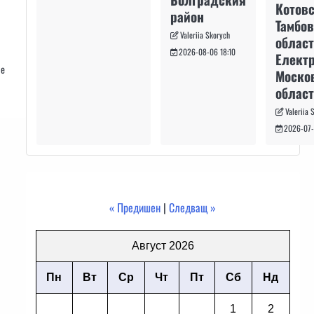
Котовс
район
Тамбо
Valeriia Skorych
област
2026-08-06 18:10
Електр
не
Моско
област
Valeriia 
2026-07-
« Предишен
|
Следващ »
Август 2026
Пн
Вт
Ср
Чт
Пт
Сб
Нд
1
2