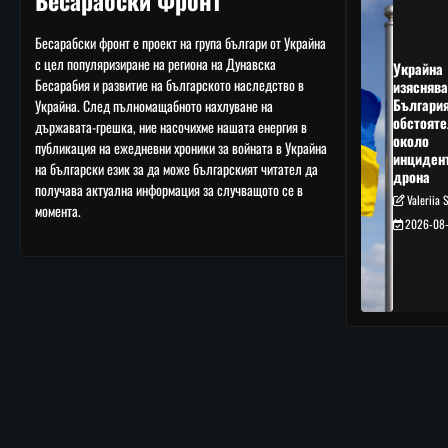
Бесарабски Фронт
Бесарабски фронт е проект на група българи от Украйна
с цел популяризиране на региона на Дунавска
Украйна
Бесарабия и развитие на българското наследство в
изяснява
Българи
Украйна. След пълномащабното нахлуване на
обстояте
държавата-грешка, ние насочихме нашата енергия в
около
публикация на ежедневни хроники за войната в Украйна
инциден
на български език за да може българският читател да
дрона
получава актуална информация за случващото се в
Valeriia 
момента.
2026-08-