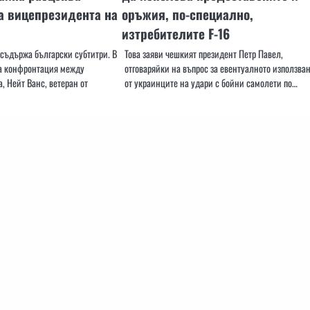
а вицепрезидента на
оръжия, по-специално,
изтребителите F-16
 съдържа български субтитри. В
Това заяви чешкият президент Петр Павел,
а конфронтация между
отговаряйки на въпрос за евентуалното използва
, Нейт Ванс, ветеран от
от украинците на удари с бойни самолети по…