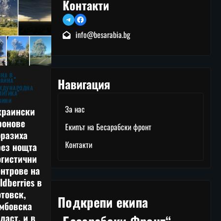
Контакти
Telegram
Facebook
info@besarabia.bg
ЙНА В
Навигация
РАЙНА
ЖДУНАРОДНА
ЛИТИКА
ВИНИ
За нас
краински
ронове
Екипът на Бесарабски фронт
оразиха
Контакти
рез нощта
огистични
нтрове на
ldberries в
товск,
Подкрепи екипа
амбовска
ласт, и в