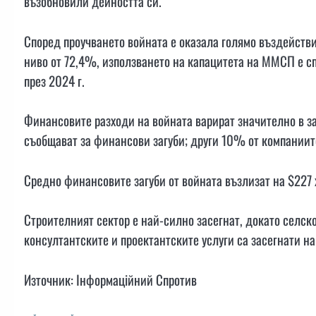
възобновили дейността си.
Според проучването войната е оказала голямо въздействи
ниво от 72,4%, използването на капацитета на ММСП е с
през 2024 г.
Финансовите разходи на войната варират значително в з
съобщават за финансови загуби; други 10% от компаниит
Средно финансовите загуби от войната възлизат на $227
Строителният сектор е най-силно засегнат, докато селск
консултантските и проектантските услуги са засегнати н
Източник: Інформаційний Спротив