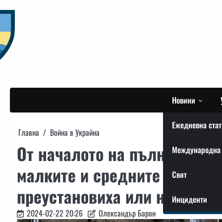
Skip
to
content
Новини
Ежедневна стат
Главна
Война в Украйна
От началото на пълномащаб
Международна 
малките и средните украин
Свят
преустановиха или напълно 
Инциденти
2024-02-22 20:26
Олександър Барон