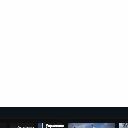
Украински
От руския