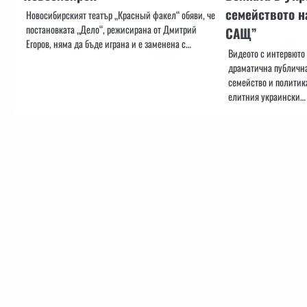
семейството н
Новосибирският театър „Красный факел“ обяви, че
постановката „Дело“, режисирана от Дмитрий
САЩ”
Егоров, няма да бъде играна и е заменена с…
Видеото с интервюто
драматична публичн
семейство и политика
елитния украински…