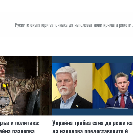
Руските окупатори започнаха да използват нови крилати ракети
ръв и политика:
Украйна трябва сама да реши ка
айна разцепва
да използва предоставените й