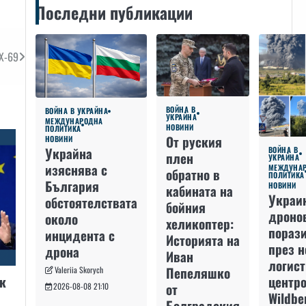
Последни публикации
 Х-69
ВОЙНА В
ВОЙНА В УКРАЙНА
УКРАЙНА
МЕЖДУНАРОДНА
НОВИНИ
ПОЛИТИКА
От руския
НОВИНИ
Украйна
ВОЙНА В
плен
УКРАЙНА
изяснява с
МЕЖДУНА
обратно в
ПОЛИТИКА
България
НОВИНИ
кабината на
Украи
обстоятелствата
бойния
дроно
около
хеликоптер:
пораз
инцидента с
Историята на
през 
дрона
Иван
логис
Пепеляшко
Valeriia Skorych
к
центро
от
2026-08-08 21:10
Wildbe
Болградския