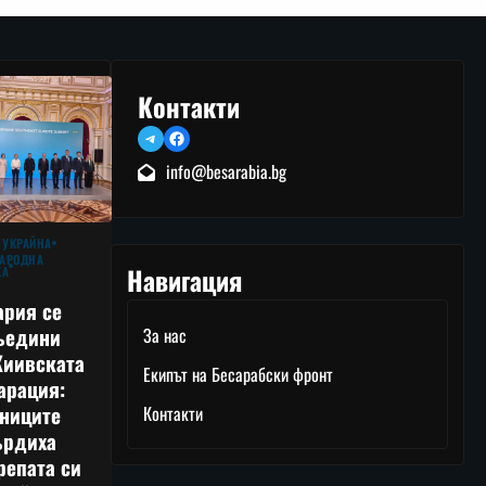
Контакти
Telegram
Facebook
info@besarabia.bg
 УКРАЙНА
АРОДНА
Навигация
КА
ария се
ъедини
За нас
Киивската
Екипът на Бесарабски фронт
арация:
тниците
Контакти
ърдиха
репата си