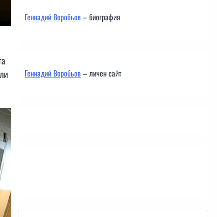
Геннадий Воробьов
– биография
та
оли
Геннадий Воробьов
– личен сайт
Контакти