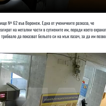
лище № 62 във Воронеж. Една от ученичките разказа, че
агират на метални части в сутиените им, поради което охрана
трябвало да показват бельото си на мъж пазач, за да им позв