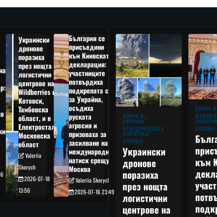
България се
Украински
присъедини
дронове
към Киивската
поразиха
декларация:
през нощта
на
участниците
логистични
потвърдиха
центрове на
р:
подкрепата си
Wildberries в
а
за Украйна,
Котовск,
осъдиха
Тамбовска
ВОЙНА В
о
руската
МЕЖДУН
ВОЙНА В
област, и в
ПОЛИТИ
УКРАЙНА
агресия и
Електростал,
НОВИНИ
МЕЖДУНАРОДНА
кия
призоваха за
ПОЛИТИКА
Московска
Бълг
НОВИНИ
засилване на
област
прис
Украински
международния
Valeriia
към 
натиск срещу
дронове
Skorych
Москва
декл
поразиха
06
2026-07-18
Valeriia Skorych
учас
през нощта
13:56
2026-07-16 23:49
потв
логистични
подк
центрове на