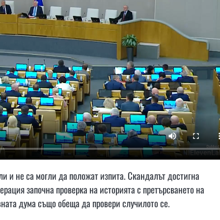
ли и не са могли да положат изпита. Скандалът достигна
рация започна проверка на историята с претърсването на
вната дума също обеща да провери случилото се.