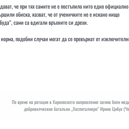
дават, че при тях самите не е постъпило нито едно официално
ършили обиска, казват, че от ученичките не е искано нищо
буда“, сами са вдигали връхните си дрехи.
в норма, подобни случаи могат да се превърнат от изключителн
По време на ротация в Харковското напровление загина боен мед
доброволческия батальон „Хоспиталиери“ Ирина Цибух (Че