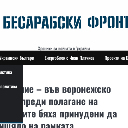
Хроники за войната в Украйна
Украински българи
ЕнергоБлок с Иван Плачков
Проекти на 
истика
азование – във воронежско
политика
ката преди полагане на
еничките бяха принудени да
пищяло на рамката