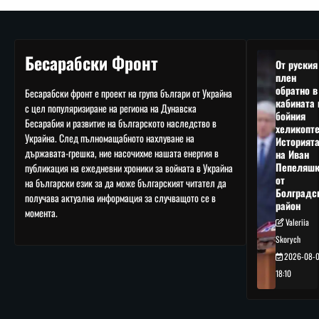
Бесарабски Фронт
От руския
плен
обратно в
Бесарабски фронт е проект на група българи от Украйна
кабината 
с цел популяризиране на региона на Дунавска
бойния
Бесарабия и развитие на българското наследство в
хеликопте
Украйна. След пълномащабното нахлуване на
Историят
държавата-грешка, ние насочихме нашата енергия в
на Иван
Пепеляшк
публикация на ежедневни хроники за войната в Украйна
от
на български език за да може българският читател да
Болградс
получава актуална информация за случващото се в
район
момента.
Valeriia
Skorych
2026-08-
18:10