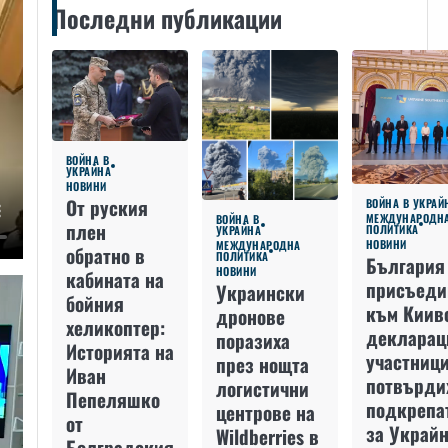
Последни публикации
ВОЙНА В
УКРАЙНА
НОВИНИ
От руския
ВОЙНА В УКРАЙ
МЕЖДУНАРОДН
ВОЙНА В
плен
ПОЛИТИКА
УКРАЙНА
НОВИНИ
МЕЖДУНАРОДНА
обратно в
ПОЛИТИКА
България
НОВИНИ
кабината на
присъеди
Украински
бойния
към Киив
дронове
хеликоптер:
декларац
поразиха
Историята на
участниц
през нощта
Иван
потвърди
логистични
Пепеляшко
подкрепа
центрове на
от
за Украйн
Wildberries в
Болградския