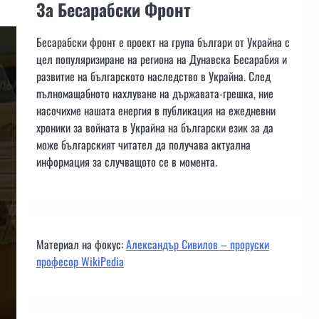
За Бесарабски Фронт
Бесарабски фронт е проект на група българи от Украйна с
цел популяризиране на региона на Дунавска Бесарабия и
развитие на българското наследство в Украйна. След
пълномащабното нахлуване на държавата-грешка, ние
насочихме нашата енергия в публикация на ежедневни
хроники за войната в Украйна на български език за да
може българският читател да получава актуална
информация за случващото се в момента.
Материал на фокус:
Александър Сивилов – проруски
професор WikiPedia