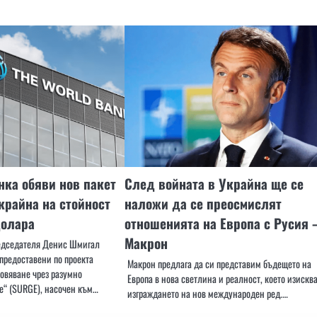
нка обяви нов пакет
След войната в Украйна ще се
крайна на стойност
наложи да се преосмислят
долара
отношенията на Европа с Русия 
Макрон
едседателя Денис Шмигал
предоставени по проекта
Макрон предлага да си представим бъдещето на
новяване чрез разумно
Европа в нова светлина и реалност, което изискв
“ (SURGE), насочен към…
изграждането на нов международен ред.…