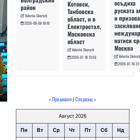
осъдиха
Котовск,
район
руската а
Тамбовска
Valeriia Skorych
и призова
област, и в
2026-08-06 18:10
засилван
Електростал,
междуна
Московска
натиск с
област
Москва
Valeriia Skorych
Valeriia Skoryc
2026-07-18 13:56
2026-07-16 23
« Предишен
|
Следващ »
Август 2026
Пн
Вт
Ср
Чт
Пт
Сб
Нд