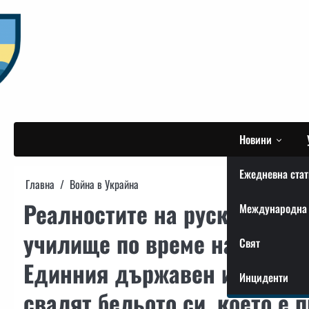
Skip
to
content
Новини
Ежедневна стат
Главна
Война в Украйна
Реалностите на руското обр
Международна 
училище по време на провер
Свят
Единния държавен изпит уч
Инциденти
свалят бельото си, което е 