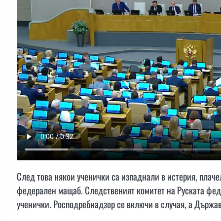
След това някои ученички са изпаднали в истерия, плаче
федерален мащаб. Следственият комитет на Руската феде
ученички. Росподребнадзор се включи в случая, а Държа