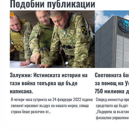
Подобни публикации
Залужни: Истинската история на
Световната ба
тази война тепърва ще бъде
за помощ на У
написана.
750 милиона 
В четири часа сутринта на 24 февруари 2022 година
Според министър-пр
свежият мразовит въздух на нашата мирна, спяща
средствата ще бъдат 
страна беше разсечен от…
„Подкрепа за възста
фискално управление