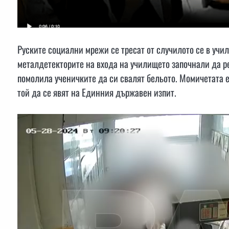
Руските социални мрежи се тресат от случилото се в учи
металдетекторите на входа на училището започнали да ре
помолила ученичките да си свалят бельото. Момичетата е 
той да се явят на Единния държавен изпит.