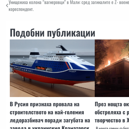
Навигация
Унищожиха колона “вагнеровци” в Мали: сред загиналите е Z- воен
кореспондент.
Подобни публикации
В Русия признаха провала на
През нощта ок
строителството на най-големия
обстреляха с 
ледоразбивач поради загубата на
творчество в 
завода в украинския Краматорск
В нощта срещу събота,