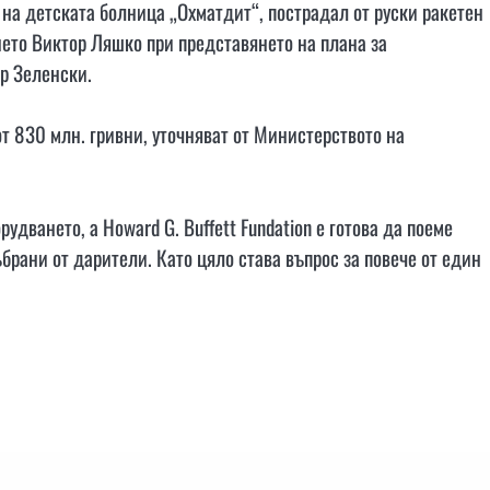
на детската болница „Охматдит“, пострадал от руски ракетен
нето Виктор Ляшко при представянето на плана за
р Зеленски.
от 830 млн. гривни, уточняват от Министерството на
удването, а Howard G. Buffett Fundation е готова да поеме
ъбрани от дарители. Като цяло става въпрос за повече от един