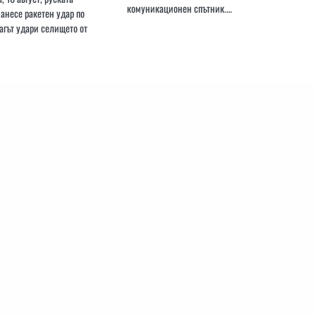
комуникационен спътник.…
анесе ракетен удар по
агът удари селището от