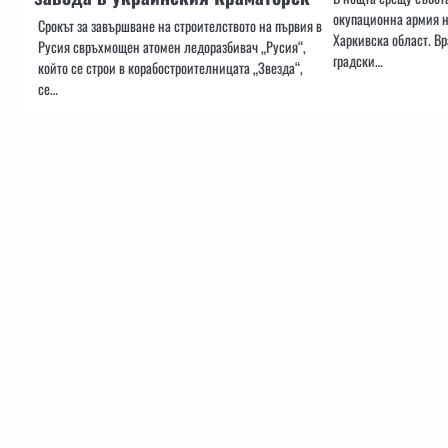
окупационна армия н
Срокът за завършване на строителството на първия в
Харкивска област. Вр
Русия свръхмощен атомен ледоразбивач „Русия“,
градски…
който се строи в корабостроителницата „Звезда“,
се…