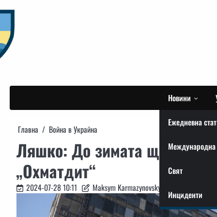
Skip
to
content
Новини
Ежедневна стат
Главна
Война в Украйна
Ляшко: До зимата ще бъде в
Международна 
„Охматдит“
Свят
2024-07-28 10:11
Maksym Karmazynovskyi
Инциденти