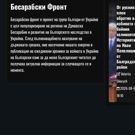
Бесарабски Фронт
От руския
плен
обратно в
Бесарабски фронт е проект на група българи от Украйна
кабината 
с цел популяризиране на региона на Дунавска
бойния
Бесарабия и развитие на българското наследство в
хеликопте
Украйна. След пълномащабното нахлуване на
Историят
държавата-грешка, ние насочихме нашата енергия в
на Иван
Пепеляшк
публикация на ежедневни хроники за войната в Украйна
от
на български език за да може българският читател да
Болградс
получава актуална информация за случващото се в
район
момента.
Valeriia
Skorych
2026-08-
18:10