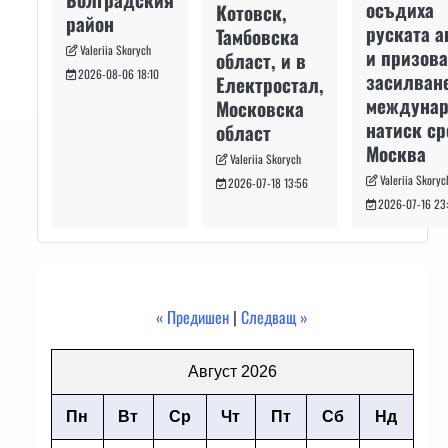
осъдиха
Котовск,
район
руската а
Тамбовска
Valeriia Skorych
и призова
област, и в
2026-08-06 18:10
засилван
Електростал,
междуна
Московска
натиск с
област
Москва
Valeriia Skorych
Valeriia Skoryc
2026-07-18 13:56
2026-07-16 23
« Предишен
|
Следващ »
Август 2026
Пн
Вт
Ср
Чт
Пт
Сб
Нд