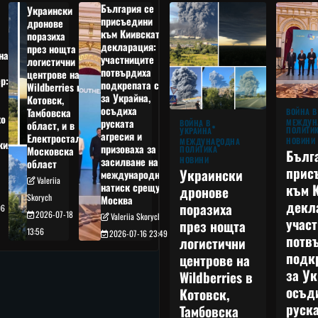
България се
Украински
присъедини
дронове
към Киивската
поразиха
декларация:
през нощта
на
участниците
логистични
потвърдиха
центрове на
р:
подкрепата си
Wildberries в
а
за Украйна,
Котовск,
осъдиха
Тамбовска
ВОЙНА В
о
руската
МЕЖДУН
ВОЙНА В
област, и в
ПОЛИТИ
УКРАЙНА
агресия и
Електростал,
НОВИНИ
МЕЖДУНАРОДНА
кия
призоваха за
ПОЛИТИКА
Московска
Бълг
НОВИНИ
засилване на
област
прис
Украински
международния
Valeriia
към 
натиск срещу
дронове
Skorych
Москва
декл
поразиха
06
2026-07-18
Valeriia Skorych
учас
през нощта
13:56
2026-07-16 23:49
потв
логистични
подк
центрове на
за Ук
Wildberries в
осъд
Котовск,
руска
Тамбовска