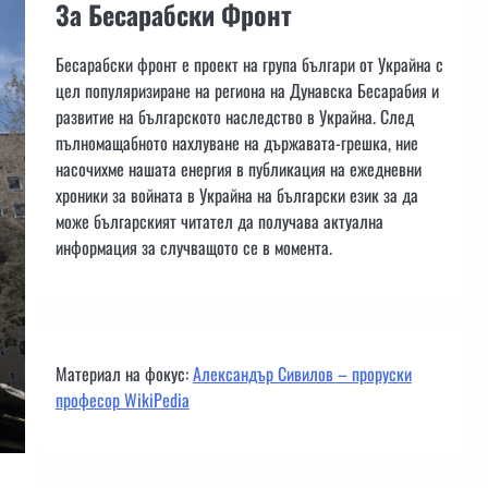
За Бесарабски Фронт
Бесарабски фронт е проект на група българи от Украйна с
цел популяризиране на региона на Дунавска Бесарабия и
развитие на българското наследство в Украйна. След
пълномащабното нахлуване на държавата-грешка, ние
насочихме нашата енергия в публикация на ежедневни
хроники за войната в Украйна на български език за да
може българският читател да получава актуална
информация за случващото се в момента.
Материал на фокус:
Александър Сивилов – проруски
професор WikiPedia