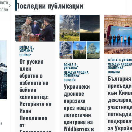
йното
Последни публикации
поле
ВОЙНА В
УКРАЙНА
НОВИНИ
От руския
ВОЙНА В УКРАЙ
МЕЖДУНАРОДН
ВОЙНА В
плен
ПОЛИТИКА
УКРАЙНА
НОВИНИ
МЕЖДУНАРОДНА
обратно в
ПОЛИТИКА
България
НОВИНИ
кабината на
присъеди
Украински
бойния
към Киив
дронове
хеликоптер:
декларац
поразиха
Историята на
участниц
през нощта
Иван
потвърди
логистични
Пепеляшко
подкрепа
центрове на
ие
от
за Украйн
Wildberries в
Болградския