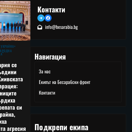
Контакти
Telegram
Facebook
info@besarabia.bg
 УКРАЙНА
АРОДНА
Навигация
КА
ария се
ъедини
За нас
Киивската
Екипът на Бесарабски фронт
арация:
тниците
Контакти
ърдиха
репата си
райна,
иха
Подкрепи екипа
та агресия