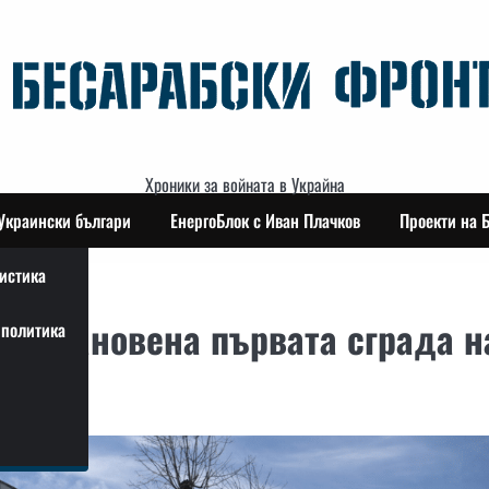
Хроники за войната в Украйна
Украински българи
ЕнергоБлок с Иван Плачков
Проекти на 
истика
ъзстановена първата сграда н
политика