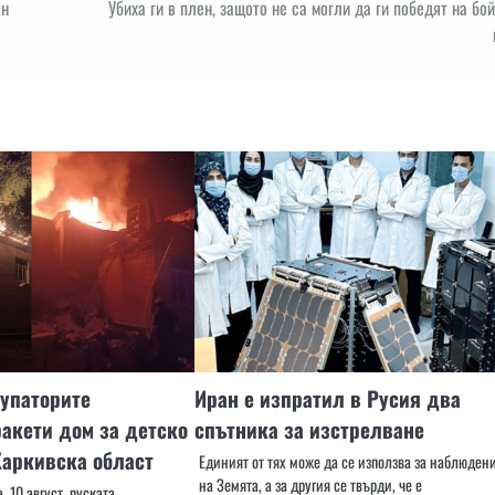
ен
Убиха ги в плен, защото не са могли да ги победят на бо
упаторите
Иран е изпратил в Русия два
ракети дом за детско
спътника за изстрелване
Харкивска област
Единият от тях може да се използва за наблюден
на Земята, а за другия се твърди, че е
 10 август, руската