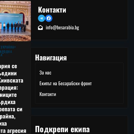
Контакти
Telegram
Facebook
info@besarabia.bg
 УКРАЙНА
АРОДНА
Навигация
КА
ария се
ъедини
За нас
Киивската
Екипът на Бесарабски фронт
арация:
тниците
Контакти
ърдиха
репата си
райна,
иха
Подкрепи екипа
та агресия