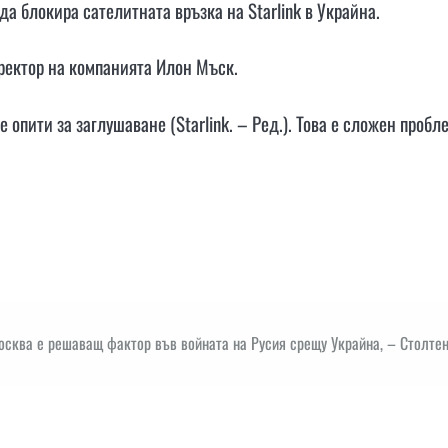
да блокира сателитната връзка на Starlink в Украйна.
ректор на компанията Илон Мъск.
 опити за заглушаване (Starlink. – Ред.). Това е сложен пробл
осква е решаващ фактор във войната на Русия срещу Украйна, – Столте