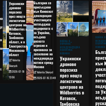
България се
Украински
присъедини
дронове
към Киивската
поразиха
декларация:
през нощта
на
участниците
логистични
потвърдиха
центрове на
р:
подкрепата си
Wildberries в
а
за Украйна,
Котовск,
осъдиха
Тамбовска
ВОЙНА В
о
руската
МЕЖДУН
ВОЙНА В
област, и в
ПОЛИТИ
УКРАЙНА
агресия и
Електростал,
НОВИНИ
МЕЖДУНАРОДНА
кия
призоваха за
ПОЛИТИКА
Московска
Бълг
НОВИНИ
засилване на
област
прис
Украински
международния
Valeriia
към 
натиск срещу
дронове
Skorych
Москва
декл
поразиха
06
2026-07-18
Valeriia Skorych
учас
през нощта
13:56
2026-07-16 23:49
потв
логистични
подк
центрове на
за Ук
Wildberries в
осъд
Котовск,
руска
Тамбовска