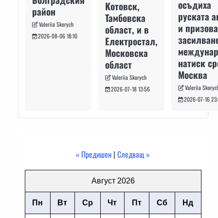
осъдиха
Котовск,
район
руската а
Тамбовска
Valeriia Skorych
и призова
област, и в
2026-08-06 18:10
засилван
Електростал,
междуна
Московска
натиск с
област
Москва
Valeriia Skorych
Valeriia Skoryc
2026-07-18 13:56
2026-07-16 23
« Предишен
|
Следващ »
Август 2026
Пн
Вт
Ср
Чт
Пт
Сб
Нд