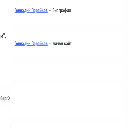
Геннадий Воробьов
– биография
ем“,
Геннадий Воробьов
– личен сайт
нберг
Контакти