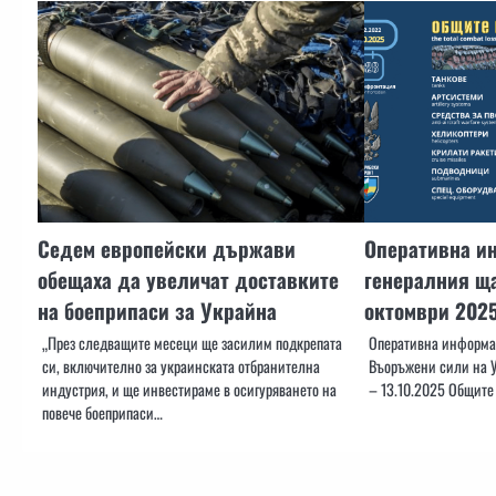
Седем европейски държави
Оперативна и
обещаха да увеличат доставките
генералния ща
на боеприпаси за Украйна
октомври 202
„През следващите месеци ще засилим подкрепата
Оперативна информац
си, включително за украинската отбранителна
Въоръжени сили на У
индустрия, и ще инвестираме в осигуряването на
– 13.10.2025 Общите
повече боеприпаси…