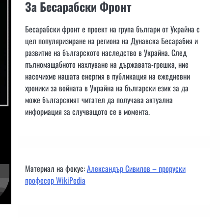
За Бесарабски Фронт
Бесарабски фронт е проект на група българи от Украйна с
цел популяризиране на региона на Дунавска Бесарабия и
развитие на българското наследство в Украйна. След
пълномащабното нахлуване на държавата-грешка, ние
насочихме нашата енергия в публикация на ежедневни
хроники за войната в Украйна на български език за да
може българският читател да получава актуална
информация за случващото се в момента.
Материал на фокус:
Александър Сивилов – проруски
професор WikiPedia