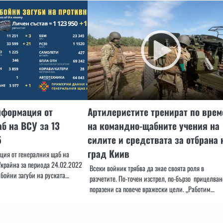
нформация от
Артилеристите тренират по врем
б на ВСУ за 13
на командно-щабните учения на
5
силите и средствата за отбрана 
град Киив
ия от генералния щаб на
крайна за периода 24.02.2022
Всеки войник трябва да знае своята роля в
 бойни загуби на руската…
разчетите. По-точен изстрел, по-бързо прицелван
поразени са повече вражески цели. „Работим…