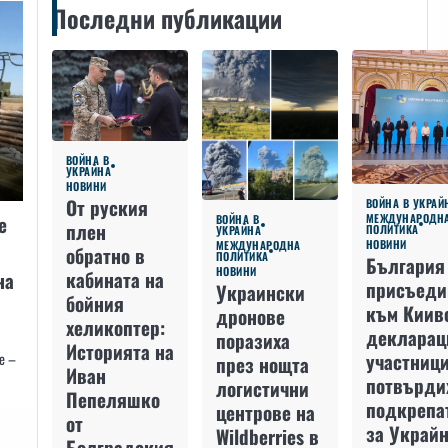
Последни публикации
ВОЙНА В
УКРАЙНА
НОВИНИ
От руския
ВОЙНА В УКРАЙ
е
МЕЖДУНАРОДН
ВОЙНА В
плен
ПОЛИТИКА
УКРАЙНА
НОВИНИ
МЕЖДУНАРОДНА
обратно в
ПОЛИТИКА
България
НОВИНИ
кабината на
на
присъеди
Украински
бойния
към Киив
дронове
хеликоптер:
декларац
поразиха
Историята на
участниц
е –
през нощта
Иван
потвърди
логистични
Пепеляшко
подкрепа
центрове на
от
за Украйн
Wildberries в
Болградския