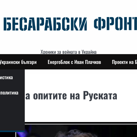
Хроники за войната в Украйна
Украински българи
ЕнергоБлок с Иван Плачков
Проекти на 
истика
тавя на опитите на Руската
политика
ink