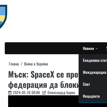
Skip
to
content
Новини
Ежедневна стат
Главна
Война в Украйна
Мъск: SpaceX се противопос
Международна 
федерация да блокира Starl
Свят
2024-05-26 00:08
Олександър Барон
Инциденти