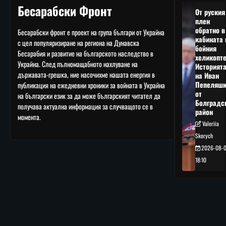
Бесарабски Фронт
От руския
плен
обратно в
Бесарабски фронт е проект на група българи от Украйна
кабината 
с цел популяризиране на региона на Дунавска
бойния
Бесарабия и развитие на българското наследство в
хеликопте
Украйна. След пълномащабното нахлуване на
Историят
държавата-грешка, ние насочихме нашата енергия в
на Иван
Пепеляшк
публикация на ежедневни хроники за войната в Украйна
от
на български език за да може българският читател да
Болградс
получава актуална информация за случващото се в
район
момента.
Valeriia
Skorych
2026-08-
18:10