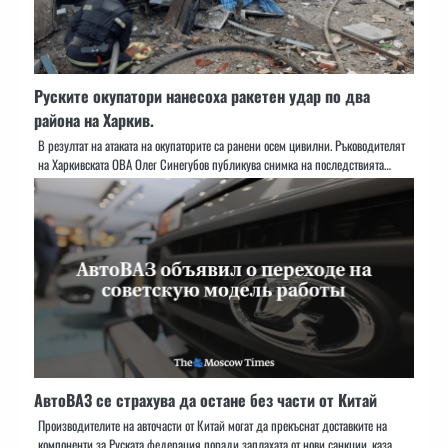
Руските окупатори нанесоха ракетен удар по два
района на Харкив.
В резултат на атаката на окупаторите са ранени осем цивилни. Ръководителят
на Харкивската ОВА Олег Синегубов публикува снимка на последствията…
АвтоВАЗ се страхува да остане без части от Китай
Производителите на авточасти от Китай могат да прекъснат доставките на
компоненти за Руската федерация поради заплахата от нови санкции, каза…