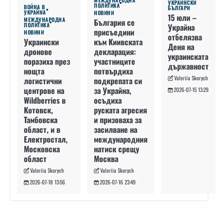
УКРАИНСКИ
ПОЛИТИКА
ВОЙНА В
БЪЛГАРИ
УКРАЙНА
НОВИНИ
15 юли –
МЕЖДУНАРОДНА
България се
ПОЛИТИКА
Украйна
присъедини
НОВИНИ
отбелязва
към Киивската
Украински
Деня на
декларация:
дронове
украинската
участниците
поразиха през
държавност
потвърдиха
нощта
Valeriia Skorych
подкрепата си
логистични
за Украйна,
центрове на
2026-07-15 13:29
осъдиха
Wildberries в
руската агресия
Котовск,
и призоваха за
Тамбовска
засилване на
област, и в
международния
Електростал,
натиск срещу
Московска
Москва
област
Valeriia Skorych
Valeriia Skorych
2026-07-16 23:49
2026-07-18 13:56