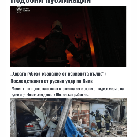
„Хората губеха съзнание от взривната вълна“:
Последствията от руския удар по Киив
Моментът на падане на отломки от ракетата беше заснет от видеокамерите на
едно от учебните заведения в Оболонския район на…