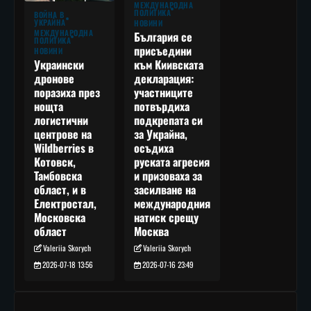
МЕЖДУНАРОДНА
ПОЛИТИКА
ВОЙНА В
УКРАЙНА
НОВИНИ
МЕЖДУНАРОДНА
България се
ПОЛИТИКА
присъедини
НОВИНИ
към Киивската
Украински
декларация:
дронове
участниците
поразиха през
потвърдиха
нощта
подкрепата си
логистични
за Украйна,
центрове на
осъдиха
Wildberries в
руската агресия
Котовск,
и призоваха за
Тамбовска
засилване на
област, и в
международния
Електростал,
натиск срещу
Московска
Москва
област
Valeriia Skorych
Valeriia Skorych
2026-07-16 23:49
2026-07-18 13:56