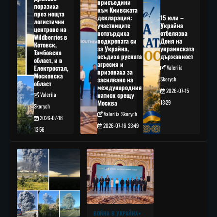
присъедини
поразиха
към Киивската
през нощта
декларация:
15 юли –
логистични
участниците
Украйна
центрове на
потвърдиха
отбелязва
Wildberries в
подкрепата си
Деня на
Котовск,
за Украйна,
украинската
Тамбовска
осъдиха руската
държавност
област, и в
агресия и
Електростал,
Valeriia
призоваха за
Московска
засилване на
Skorych
област
международния
2026-07-15
Valeriia
натиск срещу
Москва
13:29
Skorych
Valeriia Skorych
2026-07-18
2026-07-16 23:49
13:56
ВОЙНА В УКРАЙНА