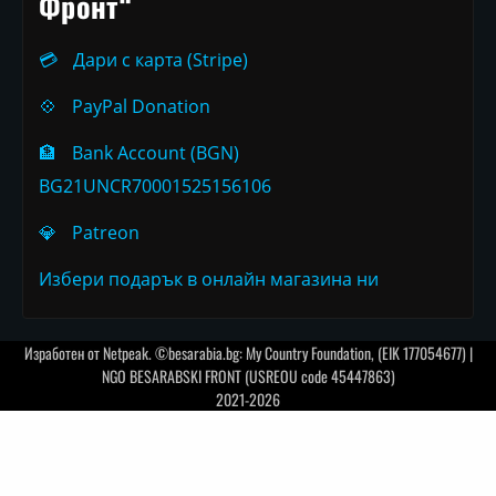
Фронт“
💳
Дари с карта (Stripe)
💠
PayPal Donation
🏦
Bank Account (BGN)
BG21UNCR70001525156106
💎
Patreon
Избери подарък в онлайн магазина ни
Изработен от
Netpeak
. ©besarabia.bg: My Country Foundation, (EIK 177054677) |
NGO BESARABSKI FRONT (USREOU code 45447863)
2021-2026