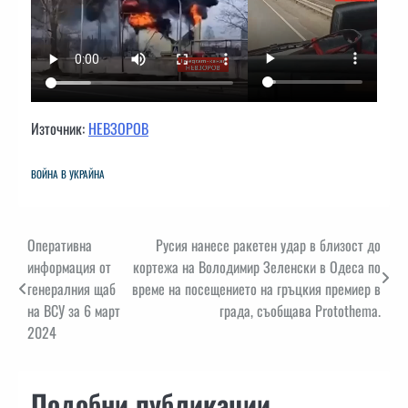
Източник:
НЕВЗОРОВ
ВОЙНА В УКРАЙНА
Навигация
Оперативна
Русия нанесе ракетен удар в близост до
информация от
кортежа на Володимир Зеленски в Одеса по
генералния щаб
време на посещението на гръцкия премиер в
на ВСУ за 6 март
града, съобщава Protothema.
2024
Подобни публикации