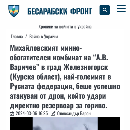
Skip
to
content
Хроники за войната в Украйна
Главна
Война в Украйна
Михайловският минно-
обогатителен комбинат на “А.В.
Варичев” в град Железногорск
(Курска област), най-големият в
Руската федерация, беше успешно
атакуван от дрон, който удари
директно резервоар за гориво.
2024-03-06 16:25
Олександър Барон