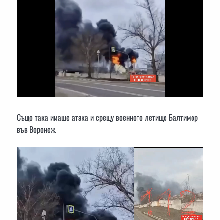
Също така имаше атака и срещу военното летище Балтимор
във Воронеж.