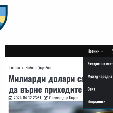
Skip
to
content
Новини
Ежедневна стат
Главна
Война в Украйна
Милиарди долари са «засед
Международна 
да върне приходите от изно
Свят
2024-04-12 23:51
Олександър Барон
Инциденти