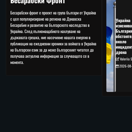
Бесарабски Фронт
Бесарабски фронт е проект на група българи от Украйна
с цел популяризиране на региона на Дунавска
Украйна
Бесарабия и развитие на българското наследство в
изяснява
Българи
Украйна. След пълномащабното нахлуване на
обстояте
държавата-грешка, ние насочихме нашата енергия в
около
публикация на ежедневни хроники за войната в Украйна
инциден
на български език за да може българският читател да
дрона
получава актуална информация за случващото се в
Valeriia 
момента.
2026-08-