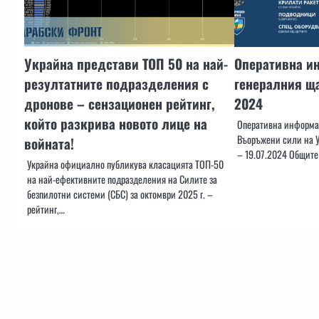
Украйна представи ТОП 50 на най-
Оперативна и
резултатните подразделения с
генералния ща
дронове – сензационен рейтинг,
2024
който разкрива новото лице на
Оперативна информац
Въоръжени сили на У
войната!
– 19.07.2024 Общите
Украйна официално публикува класацията ТОП-50
на най-ефективните подразделения на Силите за
безпилотни системи (СБС) за октомври 2025 г. –
рейтинг,…