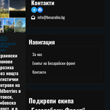
Контакти
Telegram
Facebook
info@besarabia.bg
ЙНА В
Навигация
РАЙНА
ЖДУНАРОДНА
ЛИТИКА
ВИНИ
За нас
краински
ронове
Екипът на Бесарабски фронт
оразиха
Контакти
рез нощта
огистични
нтрове на
ldberries в
товск,
Подкрепи екипа
амбовска
ласт, и в