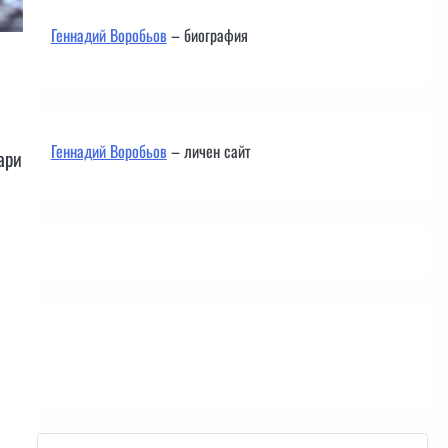
Геннадий Воробьов
– биография
Геннадий Воробьов
– личен сайт
ари
Контакти