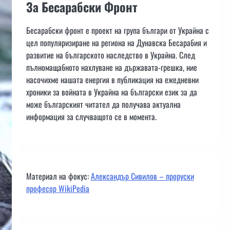
За Бесарабски Фронт
Бесарабски фронт е проект на група българи от Украйна с
цел популяризиране на региона на Дунавска Бесарабия и
развитие на българското наследство в Украйна. След
пълномащабното нахлуване на държавата-грешка, ние
насочихме нашата енергия в публикация на ежедневни
хроники за войната в Украйна на български език за да
може българският читател да получава актуална
информация за случващото се в момента.
Материал на фокус:
Александър Сивилов – проруски
професор WikiPedia