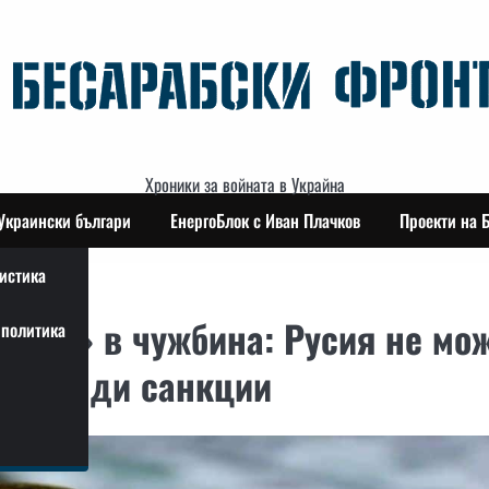
Хроники за войната в Украйна
Украински българи
ЕнергоБлок с Иван Плачков
Проекти на 
истика
нали» в чужбина: Русия не мо
политика
с поради санкции