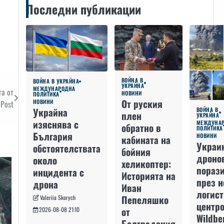
Последни публикации
ВОЙНА В
ВОЙНА В УКРАЙНА
УКРАЙНА
МЕЖДУНАРОДНА
та от
НОВИНИ
ПОЛИТИКА
От руския
НОВИНИ
 Post
Украйна
ВОЙНА В
плен
УКРАЙНА
изяснява с
МЕЖДУНА
обратно в
ПОЛИТИКА
България
НОВИНИ
кабината на
Украи
обстоятелствата
бойния
дроно
около
хеликоптер:
пораз
инцидента с
Историята на
през 
дрона
Иван
логис
Пепеляшко
Valeriia Skorych
центро
от
2026-08-08 21:10
Wildbe
Болградския