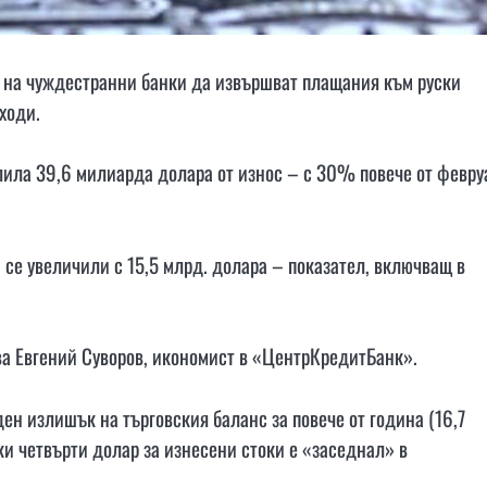
з на чуждестранни банки да извършват плащания към руски
ходи.
елила 39,6 милиарда долара от износ – с 30% повече от февру
 се увеличили с 15,5 млрд. долара – показател, включващ в
ава Евгений Суворов, икономист в «ЦентрКредитБанк».
ен излишък на търговския баланс за повече от година (16,7
ки четвърти долар за изнесени стоки е «заседнал» в