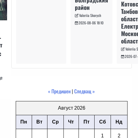
Котовс
район
Тамбо
Valeriia Skorych
област
2026-08-06 18:10
Електр
Моско
.
област
т
Valeriia 
с
2026-07-
ще
« Предишен
|
Следващ »
Август 2026
Пн
Вт
Ср
Чт
Пт
Сб
Нд
1
2