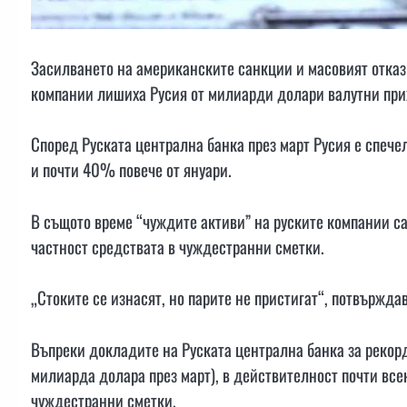
Засилването на американските санкции и масовият отка
компании лишиха Русия от милиарди долари валутни при
Според Руската централна банка през март Русия е спеч
и почти 40% повече от януари.
В същото време “чуждите активи” на руските компании са
частност средствата в чуждестранни сметки.
„Стоките се изнасят, но парите не пристигат“, потвържд
Въпреки докладите на Руската централна банка за рекорд
милиарда долара през март), в действителност почти все
чуждестранни сметки.