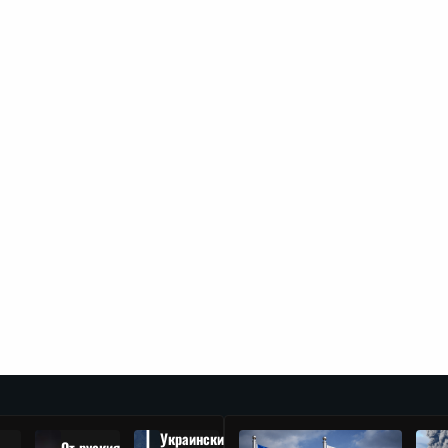
Украински
От руския