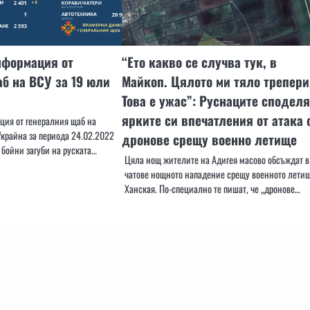
нформация от
“Ето какво се случва тук, в
б на ВСУ за 19 юли
Майкоп. Цялото ми тяло трепери
Това е ужас”: Руснаците споделя
ярките си впечатления от атака 
ия от генералния щаб на
крайна за периода 24.02.2022
дронове срещу военно летище
 бойни загуби на руската…
Цяла нощ жителите на Адигея масово обсъждат в
чатове нощното нападение срещу военното лети
Ханская. По-специално те пишат, че „дронове…