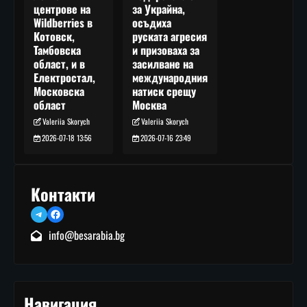
за Украйна,
центрове на
осъдиха
Wildberries в
руската агресия
Котовск,
и призоваха за
Тамбовска
засилване на
област, и в
международния
Електростал,
натиск срещу
Московска
Москва
област
Valeriia Skorych
Valeriia Skorych
2026-07-16 23:49
2026-07-18 13:56
Контакти
Telegram
Facebook
info@besarabia.bg
Навигация