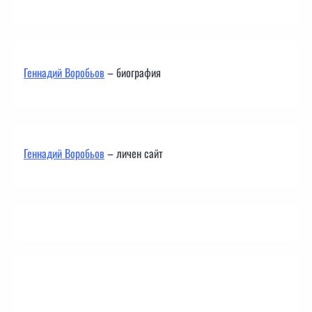
Геннадий Воробьов
– биография
Геннадий Воробьов
– личен сайт
Контакти