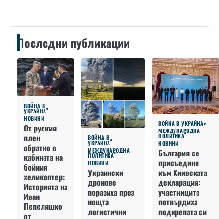
Последни публикации
ВОЙНА В
УКРАЙНА
НОВИНИ
ВОЙНА В УКРАЙНА
От руския
МЕЖДУНАРОДНА
плен
ПОЛИТИКА
ВОЙНА В
УКРАЙНА
НОВИНИ
обратно в
МЕЖДУНАРОДНА
България се
кабината на
ПОЛИТИКА
присъедини
НОВИНИ
бойния
към Киивската
Украински
хеликоптер:
декларация:
дронове
Историята на
участниците
поразиха през
Иван
потвърдиха
нощта
Пепеляшко
подкрепата си
логистични
от