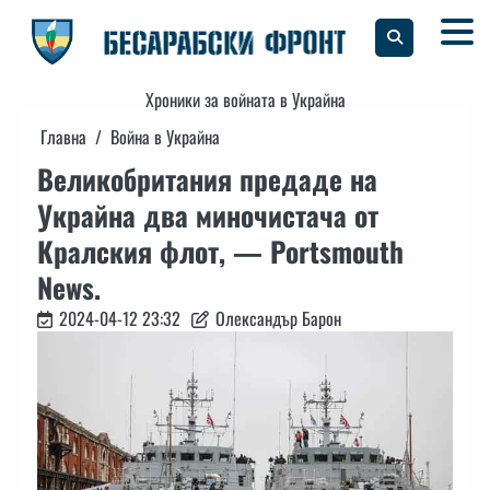
Skip
to
content
Хроники за войната в Украйна
Главна
Война в Украйна
Великобритания предаде на
Украйна два миночистача от
Кралския флот, — Portsmouth
News.
2024-04-12 23:32
Олександър Барон