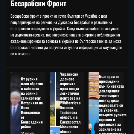
Бесарабски Фронт
Бесарабски фронт е проект на група българи от Украйна с цел
популяризиране на региона на Дунавска Бесарабия и развитие на
българското наследство в Украйна. След пълномащабното нахлуване
на държавата-грешка, ние насочихме нашата енергия в публикация на
ежедневни хроники за войната в Украйна на български език за да може
българският читател да получава актуална информация за случващото
се в момента.
Украински
България се
От руския
дронове
присъедини
плен обратно
поразиха
към Киивската
в кабината
през нощта
декларация:
на бойния
логистични
участниците
хеликоптер:
центрове на
потвърдиха
Историята на
Wildberries в
подкрепата си
Иван
Котовск,
за Украйна,
Пепеляшко
Тамбовска
осъдиха руската
от
област, и в
агресия и
Болградския
Електростал,
призоваха за
район
Московска
засилване на
област
Valeriia
международния