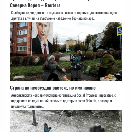
Северна Корея – Reuters
Съобщава се, че договорът задължава всяка от страните да окаже помощ на
другата в случай на въоръжено нападение. Горната камара…
​​Страна на необуздан растеж, но има нюанс
Американската неправителствена организация Social Progress Imperative, с
подкрепата на един от най-големите одитори в света Deloitte, проведе и
публикува годишните…