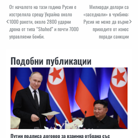
Навигация
От началото на тази година Русия е
Милиарди долари са
изстреляла срещу Украйна около
«заседнали» в чужбина:
1000 ракети, около 2800 ударни
Русия не може да върне
дрона от типа “Shahed” и почти 7000
приходите от износ
управляеми бомби.
поради санкции
Подобни публикации
Путин подписа договор за взаимна отбрана със