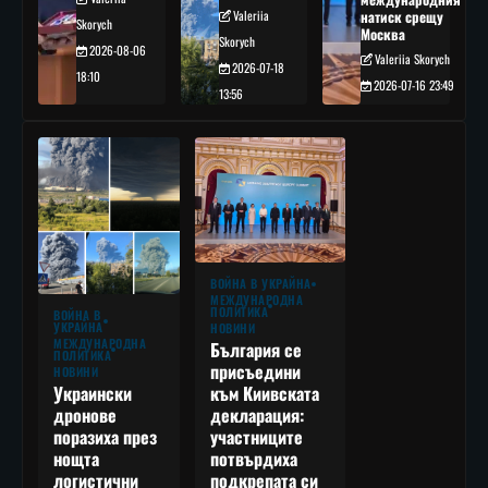
Valeriia
натиск срещу
Skorych
Москва
Skorych
2026-08-06
Valeriia Skorych
2026-07-18
18:10
2026-07-16 23:49
13:56
ВОЙНА В УКРАЙНА
МЕЖДУНАРОДНА
ПОЛИТИКА
ВОЙНА В
УКРАЙНА
НОВИНИ
МЕЖДУНАРОДНА
България се
ПОЛИТИКА
присъедини
НОВИНИ
към Киивската
Украински
декларация:
дронове
участниците
поразиха през
потвърдиха
нощта
подкрепата си
логистични