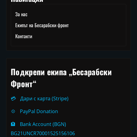
За нас
Екипът на Бесарабски фронт
Контакти
Подкрепи екипа „Бесарабски
Фронт“
💳
Дари с карта (Stripe)
💠
PayPal Donation
🏦
Bank Account (BGN)
BG21UNCR70001525156106