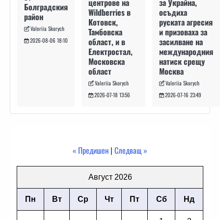
за Украйна,
центрове на
Болградския
осъдиха
Wildberries в
район
руската агресия
Котовск,
Valeriia Skorych
и призоваха за
Тамбовска
засилване на
област, и в
2026-08-06 18:10
международния
Електростал,
натиск срещу
Московска
Москва
област
Valeriia Skorych
Valeriia Skorych
2026-07-16 23:49
2026-07-18 13:56
« Предишен
|
Следващ »
Август 2026
Пн
Вт
Ср
Чт
Пт
Сб
Нд