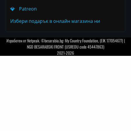
💎
Patreon
Избери подарък в онлайн магазина ни
Изработен от
Netpeak
. ©besarabia.bg: My Country Foundation, (EIK 177054677) |
NGO BESARABSKI FRONT (USREOU code 45447863)
2021-2026