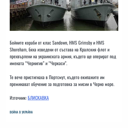
Бойните кораби от клас Sandown, HMS Grimsby и HMS
Shoreham, бяха изведени от състава на Кралския флот и
прехвърлени на украинската армия, където ще оперират под
имената “Чернигив” и “Черкаси”.
Те вече пристигнаха в Портсмут, където екипажите им
преминават обучение за подготовка за мисии в Черно море.
Източник:
БЛИСКАВКА
ВОЙНА В УКРАЙНА