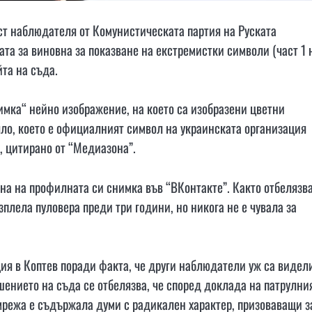
ст наблюдателя от Комунистическата партия на Руската
та за виновна за показване на екстремистки символи (част 1 
та на съда.
имка“ нейно изображение, на което са изобразени цветни
яло, което е официалният символ на украинската организация
, цитирано от “Медиазона”.
ена на профилната си снимка във “ВКонтакте”. Както отбелязв
плела пуловера преди три години, но никога не е чувала за
ия в Коптев поради факта, че други наблюдатели уж са видел
ението на съда се отбелязва, че според доклада на патрулни
режа е съдържала думи с радикален характер, призоваващи з