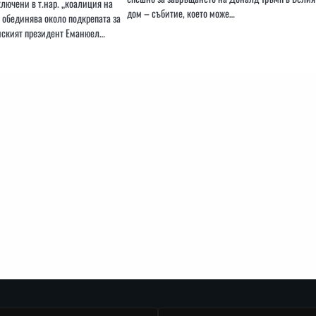
ключени в т.нар. „коалиция на
дом – събитие, което може…
 обединява около подкрепата за
нският президент Еманюел…