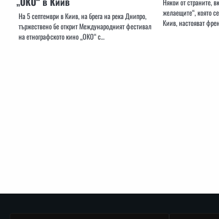
„ОКО“ в Киив
Някои от страните, в
желаещите“, която се
На 5 септември в Киив, на брега на река Днипро,
Киив, настояват фре
тържествено бе открит Международният фестивал
на етнографското кино „ОКО“ с…