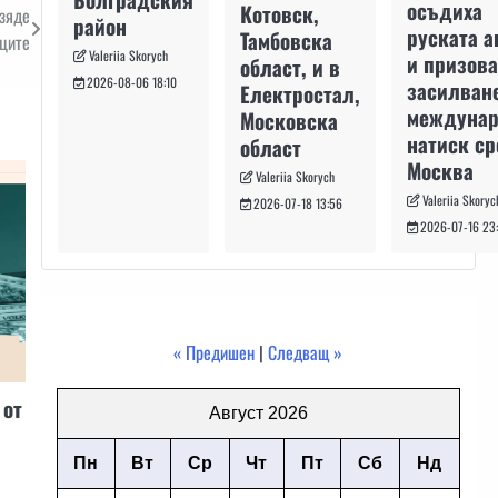
осъдиха
Котовск,
зяде
район
руската а
Тамбовска
аците
Valeriia Skorych
и призова
област, и в
2026-08-06 18:10
засилван
Електростал,
междуна
Московска
натиск с
област
Москва
Valeriia Skorych
Valeriia Skoryc
2026-07-18 13:56
2026-07-16 23
« Предишен
|
Следващ »
 от
Август 2026
Пн
Вт
Ср
Чт
Пт
Сб
Нд