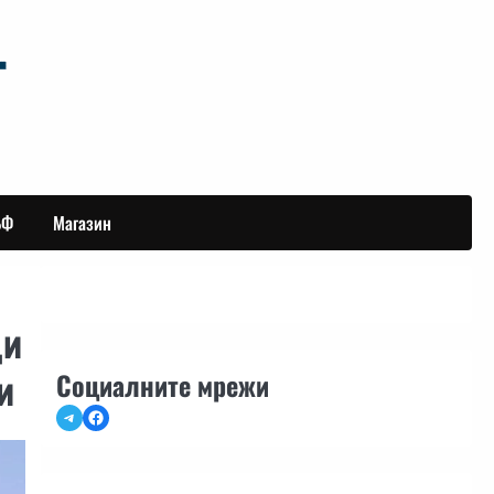
БФ
Магазин
ди
и
Социалните мрежи
Telegram
Facebook