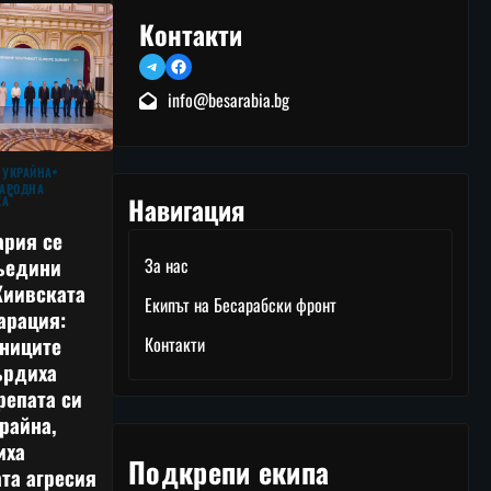
Контакти
Telegram
Facebook
info@besarabia.bg
 УКРАЙНА
АРОДНА
Навигация
КА
ария се
ъедини
За нас
Киивската
Екипът на Бесарабски фронт
арация:
тниците
Контакти
ърдиха
репата си
райна,
иха
Подкрепи екипа
та агресия