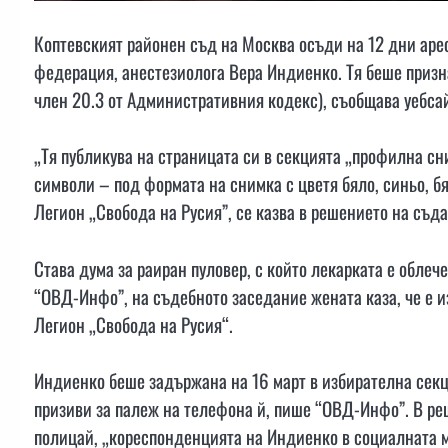
Коптевският районен съд на Москва осъди на 12 дни аре
федерация, анестезиолога Вера Индиенко. Тя беше призна
член 20.3 от Административния кодекс), съобщава уебсай
„Тя публикува на страницата си в секцията „профилна сн
символи – под формата на снимка с цветя бяло, синьо, б
Легион „Свобода на Русия”, се казва в решението на съда
Става дума за раиран пуловер, с който лекарката е облеч
“ОВД-Инфо”, на съдебното заседание жената каза, че е из
Легион „Свобода на Русия“.
Индиенко беше задържана на 16 март в избирателна секц
призиви за палеж на телефона й, пише “ОВД-Инфо”. В реш
полицай, „кореспонденцията на Индиенко в социалната м