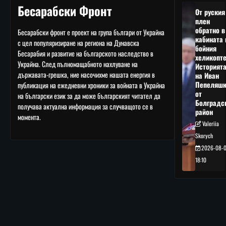
Бесарабски Фронт
От руския
плен
обратно в
Бесарабски фронт е проект на група българи от Украйна
кабината 
с цел популяризиране на региона на Дунавска
бойния
Бесарабия и развитие на българското наследство в
хеликопте
Украйна. След пълномащабното нахлуване на
Историят
държавата-грешка, ние насочихме нашата енергия в
на Иван
Пепеляшк
публикация на ежедневни хроники за войната в Украйна
от
на български език за да може българският читател да
Болградс
получава актуална информация за случващото се в
район
момента.
Valeriia
Skorych
2026-08-
18:10