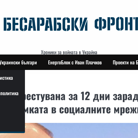
Хроники за войната в Украйна
Украински българи
ЕнергоБлок с Иван Плачков
Проекти на 
истика
ше арестувана за 12 дни зара
политика
а снимката в социалните мреж