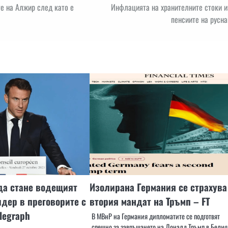
те на Алжир след като е
Инфлацията на хранителните стоки и
пенсиите на русн
да стане водещият
Изолирана Германия се страхува
дер в преговорите с
втория мандат на Тръмп – FT
legraph
В МВнР на Германия дипломатите се подготвят
спешно за завръщането на Доналд Тръмп в Белия