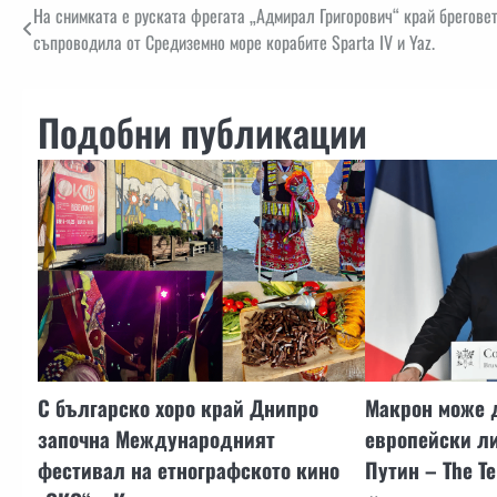
Навигация
На снимката е руската фрегата „Адмирал Григорович“ край брегове
съпроводила от Средиземно море корабите Sparta IV и Yaz.
Подобни публикации
С българско хоро край Днипро
Макрон може 
започна Международният
европейски ли
фестивал на етнографското кино
Путин – The Te