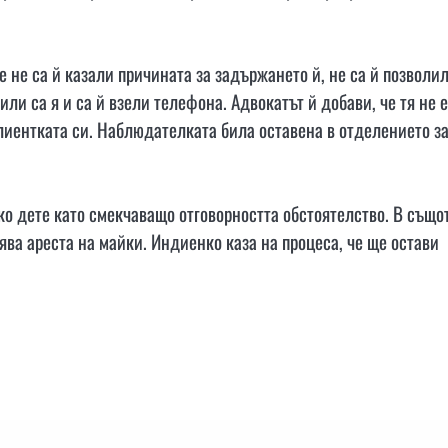
 не са й казали причината за задържането й, не са й позволи
ли са я и са й взели телефона. Адвокатът й добави, че тя не е
лиентката си. Наблюдателката била оставена в отделението з
ко дете като смекчаващо отговорността обстоятелство. В също
ва ареста на майки. Индиенко каза на процеса, че ще остави