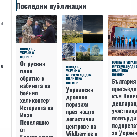
Последни публикации
ли
а
ВОЙНА В
УКРАЙНА
НОВИНИ
От руския
ВОЙНА В УКРАЙ
то
МЕЖДУНАРОДН
ВОЙНА В
плен
ПОЛИТИКА
УКРАЙНА
НОВИНИ
МЕЖДУНАРОДНА
обратно в
ПОЛИТИКА
България
НОВИНИ
кабината на
присъеди
Украински
бойния
към Киив
дронове
хеликоптер:
декларац
поразиха
Историята на
участниц
през нощта
Иван
потвърди
логистични
Пепеляшко
подкрепа
центрове на
от
за Украйн
Wildberries в
Болградския