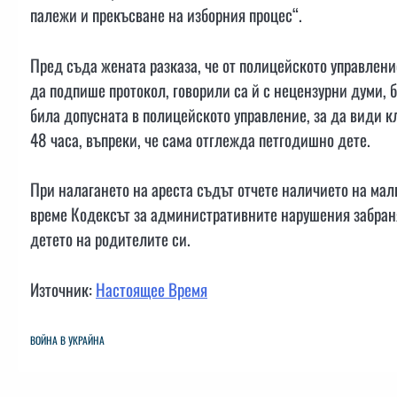
палежи и прекъсване на изборния процес“.
Пред съда жената разказа, че от полицейското управление
да подпише протокол, говорили са й с нецензурни думи, би
била допусната в полицейското управление, за да види к
48 часа, въпреки, че сама отглежда петгодишно дете.
При налагането на ареста съдът отчете наличието на мал
време Кодексът за административните нарушения забраня
детето на родителите си.
Източник:
Настоящее Время
ВОЙНА В УКРАЙНА