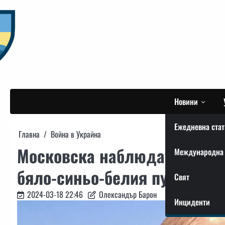
Skip
to
content
Новини
Ежедневна стат
Главна
Война в Украйна
Московска наблюдателка бе
Международна 
бяло-синьо-белия пуловер н
Свят
2024-03-18 22:46
Олександър Барон
Инциденти