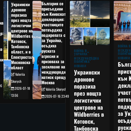
България се
Украински
присъедини
дронове
към Киивската
поразиха
декларация:
през нощта
на
участниците
логистични
потвърдиха
центрове на
р:
подкрепата си
Wildberries в
а
за Украйна,
Котовск,
осъдиха
Тамбовска
ВОЙНА В
о
руската
МЕЖДУН
ВОЙНА В
област, и в
ПОЛИТИ
УКРАЙНА
агресия и
Електростал,
НОВИНИ
МЕЖДУНАРОДНА
кия
призоваха за
ПОЛИТИКА
Московска
Бълг
НОВИНИ
засилване на
област
прис
Украински
международния
Valeriia
към 
натиск срещу
дронове
Skorych
Москва
декл
поразиха
06
2026-07-18
Valeriia Skorych
учас
през нощта
13:56
2026-07-16 23:49
потв
логистични
подк
центрове на
за Ук
Wildberries в
осъд
Котовск,
руска
Тамбовска