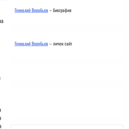
Геннадий Воробьов
– биография
на
Геннадий Воробьов
– личен сайт
а
Контакти
и
я
а