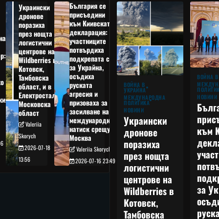
България се
Украински
присъедини
дронове
към Киивската
поразиха
декларация:
през нощта
на
участниците
логистични
потвърдиха
центрове на
р:
подкрепата си
Wildberries в
а
за Украйна,
Котовск,
осъдиха
Тамбовска
ВОЙНА В
о
руската
МЕЖДУН
ВОЙНА В
област, и в
ПОЛИТИ
УКРАЙНА
агресия и
Електростал,
НОВИНИ
МЕЖДУНАРОДНА
кия
призоваха за
ПОЛИТИКА
Московска
Бълг
НОВИНИ
засилване на
област
прис
Украински
международния
Valeriia
към 
натиск срещу
дронове
Skorych
Москва
декл
поразиха
06
2026-07-18
Valeriia Skorych
учас
през нощта
13:56
2026-07-16 23:49
потв
логистични
подк
центрове на
за Ук
Wildberries в
осъд
Котовск,
руска
Тамбовска