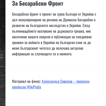
За Бесарабски Фронт
Бесарабски фронт е проект на група българи от Украйна с
цел популяризиране на региона на Дунавска Бесарабия и
развитие на българското наследство в Украйна. След
пълномащабното нахлуване на държавата-грешка, ние
насочихме нашата енергия в публикация на ежедневни
хроники за войната в Украйна на български език за да
може българският читател да получава актуална
информация за случващото се в момента.
Материал на фокус:
Александър Сивилов – проруски
професор WikiPedia