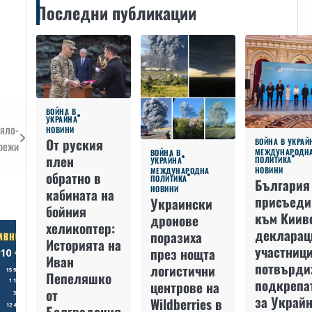
Последни публикации
ВОЙНА В
УКРАЙНА
яло-
НОВИНИ
От руския
ВОЙНА В УКРАЙ
режи
МЕЖДУНАРОДН
ВОЙНА В
плен
ПОЛИТИКА
УКРАЙНА
НОВИНИ
МЕЖДУНАРОДНА
обратно в
ПОЛИТИКА
България
НОВИНИ
кабината на
присъеди
Украински
бойния
към Киив
дронове
хеликоптер:
декларац
поразиха
Историята на
участниц
през нощта
Иван
потвърди
логистични
Пепеляшко
подкрепа
центрове на
от
за Украйн
Wildberries в
Болградския