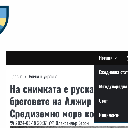
Skip
to
content
Новини
Ежедневна стат
Главна
Война в Украйна
На снимката е руската фрег
Международна 
бреговете на Алжир след ка
Свят
Средиземно море корабите Sp
Инциденти
2024-03-18 20:07
Олександър Барон