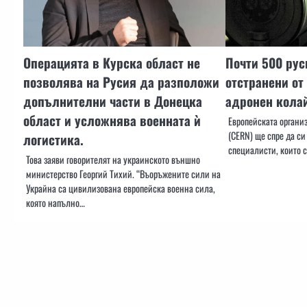
Операцията в Курска област не
Почти 500 рус
позволява на Русия да разположи
отстранени от
допълнителни части в Донецка
адронен кола
област и усложнява военната ѝ
Европейската органи
(CERN) ще спре да си
логистика.
специалисти, които с
Това заяви говорителят на украинското външно
министерство Георгий Тихий. “Въоръжените сили на
Украйна са цивилизована европейска военна сила,
която напълно…