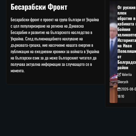
Бесарабски Фронт
От руския
плен
обратно в
Бесарабски фронт е проект на група българи от Украйна
кабината 
с цел популяризиране на региона на Дунавска
бойния
Бесарабия и развитие на българското наследство в
хеликопте
Украйна. След пълномащабното нахлуване на
Историят
държавата-грешка, ние насочихме нашата енергия в
на Иван
Пепеляшк
публикация на ежедневни хроники за войната в Украйна
от
на български език за да може българският читател да
Болградс
получава актуална информация за случващото се в
район
момента.
Valeriia
Skorych
2026-08-
18:10