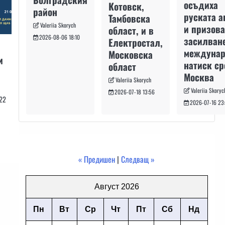
осъдиха
Котовск,
район
руската а
Тамбовска
Valeriia Skorych
и призова
област, и в
2026-08-06 18:10
засилван
Електростал,
междуна
Московска
и
натиск с
област
Москва
Valeriia Skorych
Valeriia Skoryc
2026-07-18 13:56
22
2026-07-16 23
« Предишен
|
Следващ »
Август 2026
Пн
Вт
Ср
Чт
Пт
Сб
Нд