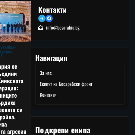
Контакти
Telegram
Facebook
info@besarabia.bg
 УКРАЙНА
АРОДНА
Навигация
КА
ария се
ъедини
За нас
Киивската
Екипът на Бесарабски фронт
арация:
тниците
Контакти
ърдиха
репата си
райна,
иха
Подкрепи екипа
та агресия