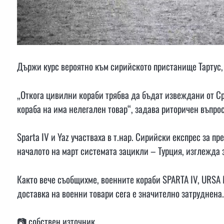
Държи курс вероятно към сирийското пристанище Тартус, 
„Откога цивилни кораби трябва да бъдат извеждани от Ср
кораба на има нелегален товар“, задава риторичен въпро
Sparta IV и Yaz участваха в т.нар. Сирийски експрес за п
началото на март системата зацикли – Турция, изглежда з
Както вече съобщихме, военните кораби SPARTA IV, URSA 
доставка на военни товари сега е значително затруднена.
📷 собствен източник