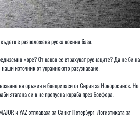
където е разположена руска военна база.
едиземно море? От какво се страхуват руснаците? Да не би на
с наши източник от украинското разузнаване.
ревозване на оръжия и боеприпаси от Сирия за Новоросийск. Но 
аби ятагана си в не пропусна кораба през Босфора.
MAJOR и YAZ отплаваха за Санкт Петербург. Логистиката за