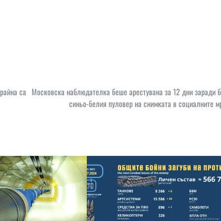
райна са
Московска наблюдателка беше арестувана за 12 дни заради б
синьо-белия пуловер на снимката в социалните м