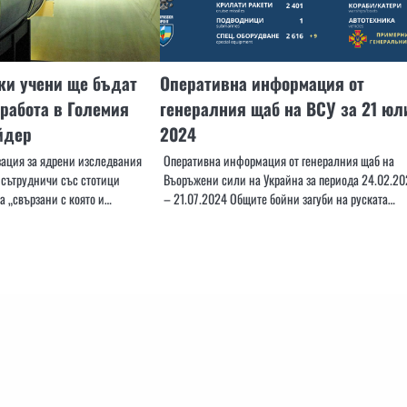
ки учени ще бъдат
Оперативна информация от
 работа в Големия
генералния щаб на ВСУ за 21 юл
йдер
2024
зация за ядрени изследвания
Оперативна информация от генералния щаб на
 сътрудничи със стотици
Въоръжени сили на Украйна за периода 24.02.20
а „свързани с която и…
– 21.07.2024 Общите бойни загуби на руската…