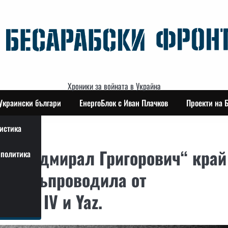
Хроники за войната в Украйна
Украински българи
ЕнергоБлок с Иван Плачков
Проекти на 
истика
ата „Адмирал Григорович“ край
политика
то е съпроводила от
arta IV и Yaz.