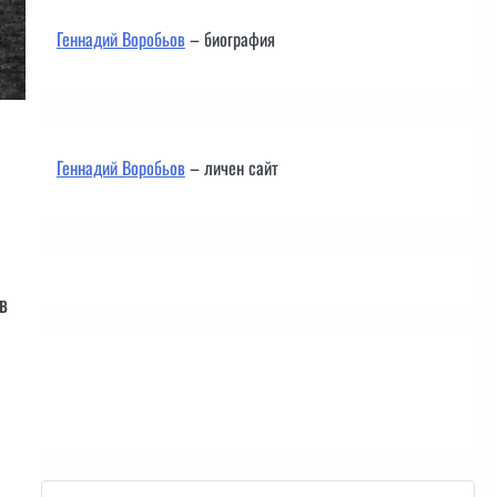
Геннадий Воробьов
– биография
Геннадий Воробьов
– личен сайт
в
Контакти