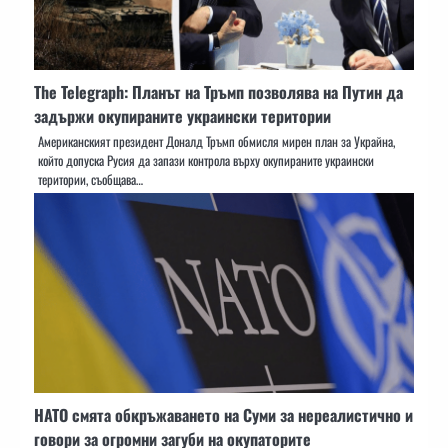
The Telegraph: Планът на Тръмп позволява на Путин да
задържи окупираните украински територии
Американският президент Доналд Тръмп обмисля мирен план за Украйна,
който допуска Русия да запази контрола върху окупираните украински
територии, съобщава…
НАТО смята обкръжаването на Суми за нереалистично и
говори за огромни загуби на окупаторите