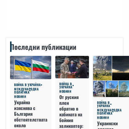
Контакти
Последни публикации
ВОЙНА В
ВОЙНА В УКРАЙНА
УКРАЙНА
МЕЖДУНАРОДНА
НОВИНИ
ПОЛИТИКА
От руския
НОВИНИ
Украйна
плен
ВОЙНА В
УКРАЙНА
изяснява с
обратно в
МЕЖДУНАРОДНА
България
кабината на
ПОЛИТИКА
НОВИНИ
обстоятелствата
бойния
Украински
около
хеликоптер: