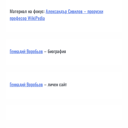
Материал на фокус:
Александър Сивилов – проруски
професор WikiPedia
Геннадий Воробьов
– биография
Геннадий Воробьов
– личен сайт