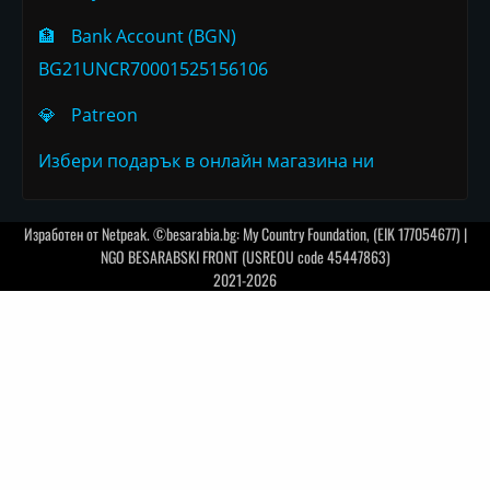
🏦
Bank Account (BGN)
BG21UNCR70001525156106
💎
Patreon
Избери подарък в онлайн магазина ни
Изработен от
Netpeak
. ©besarabia.bg: My Country Foundation, (EIK 177054677) |
NGO BESARABSKI FRONT (USREOU code 45447863)
2021-2026