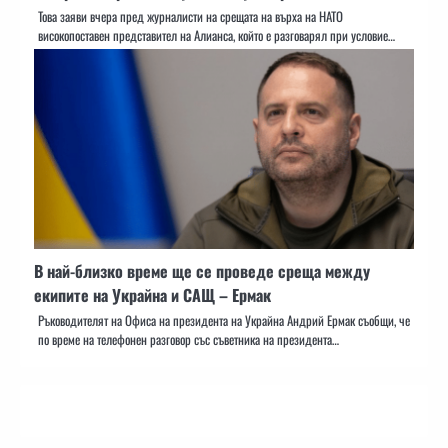
Това заяви вчера пред журналисти на срещата на върха на НАТО
високопоставен представител на Алианса, който е разговарял при условие…
В най-близко време ще се проведе среща между
екипите на Украйна и САЩ – Ермак
Ръководителят на Офиса на президента на Украйна Андрий Ермак съобщи, че
по време на телефонен разговор със съветника на президента…