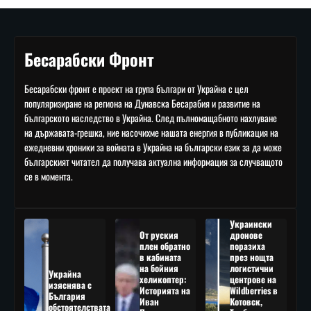
Бесарабски Фронт
Бесарабски фронт е проект на група българи от Украйна с цел
популяризиране на региона на Дунавска Бесарабия и развитие на
българското наследство в Украйна. След пълномащабното нахлуване
на държавата-грешка, ние насочихме нашата енергия в публикация на
ежедневни хроники за войната в Украйна на български език за да може
българският читател да получава актуална информация за случващото
се в момента.
Украински
От руския
дронове
плен обратно
поразиха
в кабината
през нощта
на бойния
логистични
Украйна
хеликоптер:
центрове на
изяснява с
Историята на
Wildberries в
България
Иван
Котовск,
обстоятелствата