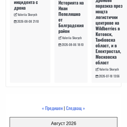
дронове
инцидента с
Историята на
поразиха през
дрона
Иван
нощта
Пепеляшко
Valeriia Skorych
логистични
от
2026-08-08 21:10
центрове на
Болградския
Wildberries в
район
Котовск,
Valeriia Skorych
Тамбовска
област, и в
2026-08-06 18:10
Електростал,
Московска
област
Valeriia Skorych
2026-07-18 13:56
« Предишен
|
Следващ »
Август 2026