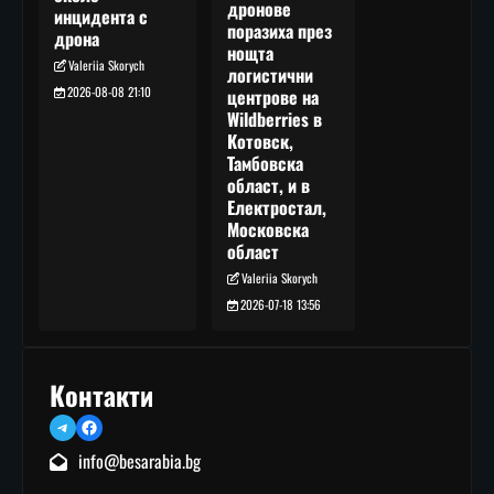
дронове
инцидента с
поразиха през
дрона
нощта
Valeriia Skorych
логистични
2026-08-08 21:10
центрове на
Wildberries в
Котовск,
Тамбовска
област, и в
Електростал,
Московска
област
Valeriia Skorych
2026-07-18 13:56
Контакти
Telegram
Facebook
info@besarabia.bg