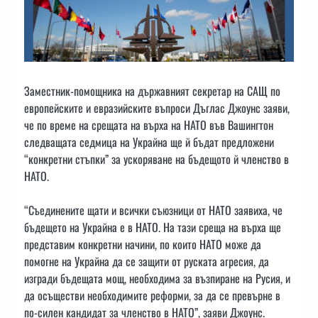
Заместник-помощника на държавният секретар на САЩ по
европейските и евразийските въпроси Дъглас Джоунс заяви,
че по време на срещата на върха на НАТО във Вашингтон
следващата седмица на Украйна ще й бъдат предложени
“конкретни стъпки” за ускоряване на бъдещото й членство в
НАТО.
“Съединените щати и всички съюзници от НАТО заявиха, че
бъдещето на Украйна е в НАТО. На тази среща на върха ще
представим конкретни начини, по които НАТО може да
помогне на Украйна да се защити от руската агресия, да
изгради бъдещата мощ, необходима за възпиране на Русия, и
да осъществи необходимите реформи, за да се превърне в
по-силен кандидат за членство в НАТО”, заяви Джоунс.