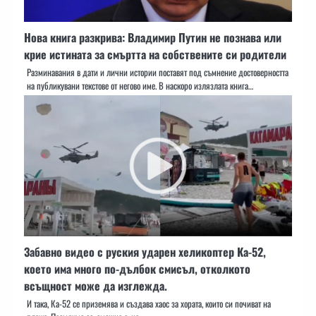
Нова книга разкрива: Владимир Путин не познава или
крие истината за смъртта на собствените си родители
Разминавания в дати и лични истории поставят под съмнение достоверността
на публикувани текстове от негово име. В наскоро излязлата книга…
Забавно видео с руския ударен хеликоптер Ка-52,
което има много по-дълбок смисъл, отколкото
всъщност може да изглежда.
И така, Ка-52 се приземява и създава хаос за хората, които си почиват на