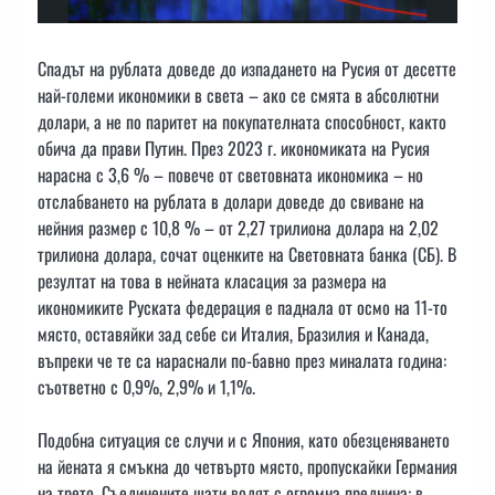
Спадът на рублата доведе до изпадането на Русия от десетте
най-големи икономики в света – ако се смята в абсолютни
долари, а не по паритет на покупателната способност, както
обича да прави Путин. През 2023 г. икономиката на Русия
нарасна с 3,6 % – повече от световната икономика – но
отслабването на рублата в долари доведе до свиване на
нейния размер с 10,8 % – от 2,27 трилиона долара на 2,02
трилиона долара, сочат оценките на Световната банка (СБ). В
резултат на това в нейната класация за размера на
икономиките Руската федерация е паднала от осмо на 11-то
място, оставяйки зад себе си Италия, Бразилия и Канада,
въпреки че те са нараснали по-бавно през миналата година:
съответно с 0,9%, 2,9% и 1,1%.
Подобна ситуация се случи и с Япония, като обезценяването
на йената я смъкна до четвърто място, пропускайки Германия
на трето. Съединените щати водят с огромна преднина: в