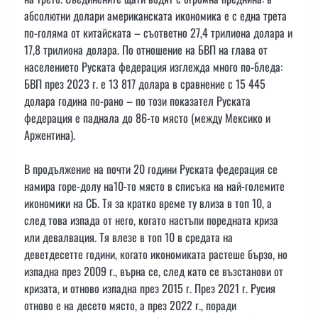
абсолютни долари американската икономика е с една трета
по-голяма от китайската – съответно 27,4 трилиона долара и
17,8 трилиона долара. По отношение на БВП на глава от
населението Руската федерация изглежда много по-бледа:
БВП през 2023 г. е 13 817 долара в сравнение с 15 445
долара година по-рано – по този показател Руската
федерация е паднала до 86-то място (между Мексико и
Аржентина).
В продължение на почти 20 години Руската федерация се
намира горе-долу на10-то място в списъка на най-големите
икономики на СБ. Тя за кратко време ту влиза в топ 10, а
след това изпада от него, когато настъпи поредната криза
или девалвация. Тя влезе в топ 10 в средата на
деветдесетте години, когато икономиката растеше бързо, но
изпадна през 2009 г., върна се, след като се възстанови от
кризата, и отново изпадна през 2015 г. През 2021 г. Русия
отново е на десето място, а през 2022 г., поради