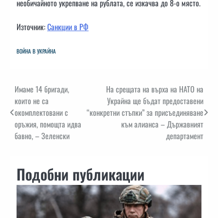
необичайното укрепване на рублата, се изкачва до 8-о място.
Източник:
Санкции в РФ
ВОЙНА В УКРАЙНА
Навигация
Имаме 14 бригади,
На срещата на върха на НАТО на
които не са
Украйна ще бъдат предоставени
окомплектовани с
“конкретни стъпки” за присъединяване
оръжия, помощта идва
към алианса – Държавният
бавно, – Зеленски
департамент
Подобни публикации