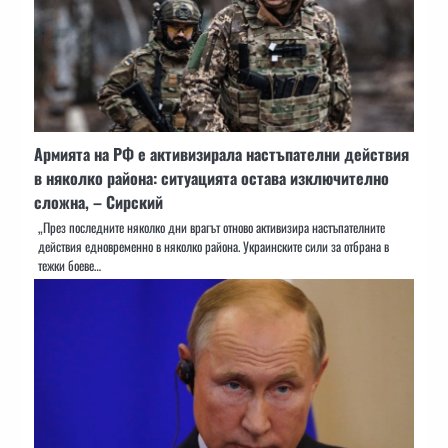
Армията на РФ е активизирала настъпателни действия
в няколко района: ситуацията остава изключително
сложна, – Сирский
„През последните няколко дни врагът отново активизира настъпателните
действия едновременно в няколко района. Украинските сили за отбрана в
тежки боеве…