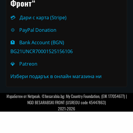
Фронт“
💳
Дари с карта (Stripe)
💠
PayPal Donation
🏦
Bank Account (BGN)
BG21UNCR70001525156106
💎
Patreon
Избери подарък в онлайн магазина ни
Изработен от
Netpeak
. ©besarabia.bg: My Country Foundation, (EIK 177054677) |
NGO BESARABSKI FRONT (USREOU code 45447863)
2021-2026