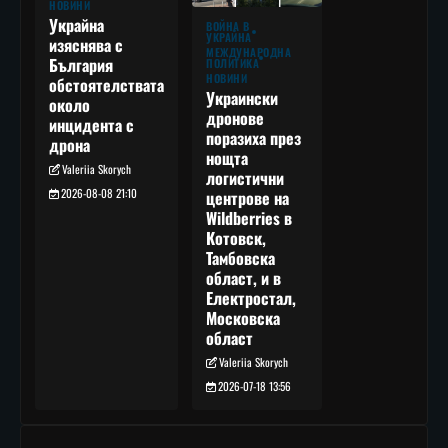
НОВИНИ
Украйна
ВОЙНА В
УКРАЙНА
изяснява с
МЕЖДУНАРОДНА
България
ПОЛИТИКА
НОВИНИ
обстоятелствата
Украински
около
дронове
инцидента с
поразиха през
дрона
нощта
Valeriia Skorych
логистични
2026-08-08 21:10
центрове на
Wildberries в
Котовск,
Тамбовска
област, и в
Електростал,
Московска
област
Valeriia Skorych
2026-07-18 13:56