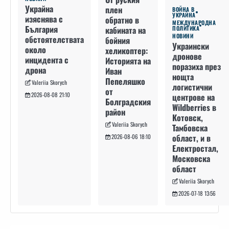
Украйна
плен
ВОЙНА В
УКРАЙНА
изяснява с
обратно в
МЕЖДУНАРОДНА
България
кабината на
ПОЛИТИКА
НОВИНИ
обстоятелствата
бойния
Украински
около
хеликоптер:
дронове
инцидента с
Историята на
поразиха през
дрона
Иван
нощта
Пепеляшко
Valeriia Skorych
логистични
от
2026-08-08 21:10
центрове на
Болградския
Wildberries в
район
Котовск,
Valeriia Skorych
Тамбовска
област, и в
2026-08-06 18:10
Електростал,
Московска
област
Valeriia Skorych
2026-07-18 13:56