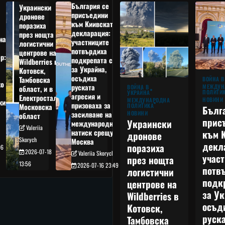
България се
Украински
присъедини
дронове
към Киивската
поразиха
декларация:
през нощта
на
участниците
логистични
потвърдиха
центрове на
р:
подкрепата си
Wildberries в
а
за Украйна,
Котовск,
осъдиха
Тамбовска
ВОЙНА В
о
руската
МЕЖДУН
ВОЙНА В
област, и в
ПОЛИТИ
УКРАЙНА
агресия и
Електростал,
НОВИНИ
МЕЖДУНАРОДНА
кия
призоваха за
ПОЛИТИКА
Московска
Бълг
НОВИНИ
засилване на
област
прис
Украински
международния
Valeriia
към 
натиск срещу
дронове
Skorych
Москва
декл
поразиха
06
2026-07-18
Valeriia Skorych
учас
през нощта
13:56
2026-07-16 23:49
потв
логистични
подк
центрове на
за Ук
Wildberries в
осъд
Котовск,
руска
Тамбовска