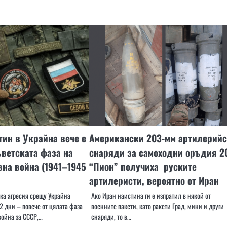
тин в Украйна вече е
Американски 203-мм артилерий
ъветската фаза на
снаряди за самоходни оръдия 2
вна война (1941–1945
“Пион” получиха руските
артилеристи, вероятно от Иран
а агресия срещу Украйна
Ако Иран наистина ги е изпратил в някой от
2 дни – повече от цялата фаза
военните пакети, като ракети Град, мини и други
война за СССР,…
снаряди, то в…