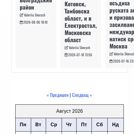
осъдиха
Котовск,
район
руската а
Тамбовска
Valeriia Skorych
и призова
област, и в
2026-08-06 18:10
засилван
Електростал,
междуна
Московска
натиск с
област
Москва
Valeriia Skorych
Valeriia Skoryc
2026-07-18 13:56
2026-07-16 23
« Предишен
|
Следващ »
Август 2026
Пн
Вт
Ср
Чт
Пт
Сб
Нд