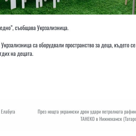
аедно”, съобщава Укрзализница.
и Укрзализница са оборудвали пространство за деца, където се
тдих на децата.
 Елабуга
През нощта украински дрон удари петролната рафин
ТАНЕКО в Нижнекамск (Татарс