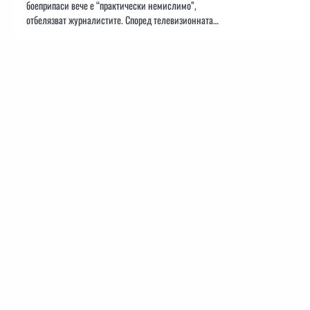
боеприпаси вече е “практически немислимо”,
отбелязват журналистите. Според телевизионната…