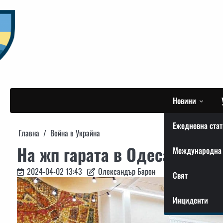
Skip
to
content
Новини
Ежедневна стат
Главна
Война в Украйна
На жп гарата в Одеса беше 
Международна 
2024-04-02 13:43
Олександър Барон
Свят
Инциденти