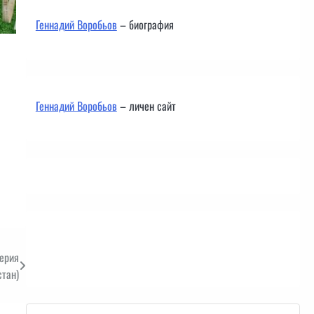
Геннадий Воробьов
– биография
Геннадий Воробьов
– личен сайт
Контакти
ерия
тан)