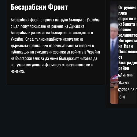
Бесарабски Фронт
От руския
плен
обратно в
Бесарабски фронт е проект на група българи от Украйна
кабината 
с цел популяризиране на региона на Дунавска
бойния
Бесарабия и развитие на българското наследство в
хеликопте
Украйна. След пълномащабното нахлуване на
Историят
държавата-грешка, ние насочихме нашата енергия в
на Иван
Пепеляшк
публикация на ежедневни хроники за войната в Украйна
от
на български език за да може българският читател да
Болградс
получава актуална информация за случващото се в
район
момента.
Valeriia
Skorych
2026-08-
18:10