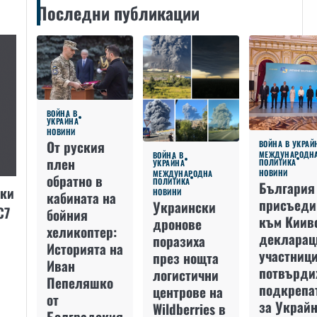
Последни публикации
ВОЙНА В
УКРАЙНА
НОВИНИ
От руския
ВОЙНА В УКРАЙ
МЕЖДУНАРОДН
ВОЙНА В
плен
ПОЛИТИКА
УКРАЙНА
НОВИНИ
МЕЖДУНАРОДНА
обратно в
ПОЛИТИКА
България
ски
НОВИНИ
кабината на
присъеди
Украински
С7
бойния
към Киив
дронове
хеликоптер:
декларац
поразиха
Историята на
участниц
през нощта
Иван
потвърди
логистични
Пепеляшко
подкрепа
центрове на
от
за Украйн
Wildberries в
Болградския