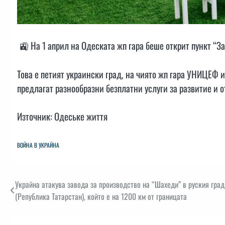
🚉 На 1 април на Одеската жп гара беше открит пункт “З
Това е петият украински град, на чиято жп гара УНИЦЕФ 
предлагат разнообразни безплатни услуги за развитие и о
Източник: Одеське життя
ВОЙНА В УКРАЙНА
Навигация
Украйна атакува завода за производство на “Шахеди” в руския град
(Република Татарстан), който е на 1200 км от границата