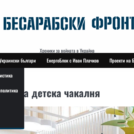
Хроники за войната в Украйна
Украински българи
ЕнергоБлок с Иван Плачков
Проекти на 
истика
открита детска чакалня
политика