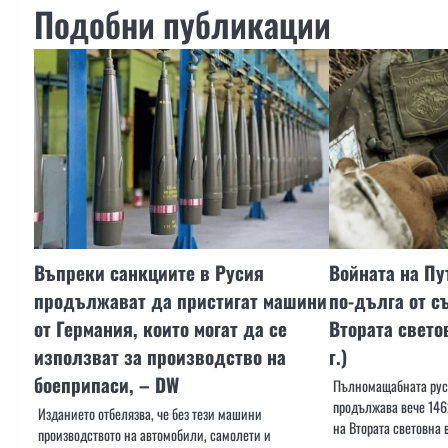
Подобни публикации
Въпреки санкциите в Русия
Войната на Пу
продължават да пристигат машини
по-дълга от с
от Германия, които могат да се
Втората свето
използват за производство на
г.)
боеприпаси, – DW
Пълномащабната руск
продължава вече 146
Изданието отбелязва, че без тези машини
на Втората световна 
производството на автомобили, самолети и