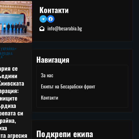
Контакти
Telegram
Facebook
info@besarabia.bg
 УКРАЙНА
АРОДНА
Навигация
КА
ария се
ъедини
За нас
Киивската
Екипът на Бесарабски фронт
арация:
тниците
Контакти
ърдиха
репата си
райна,
иха
Подкрепи екипа
та агресия