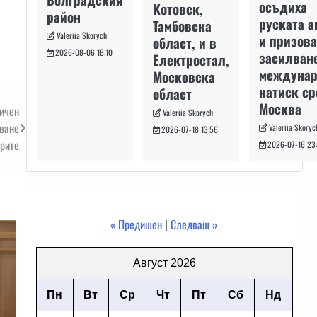
осъдиха
Котовск,
район
руската а
Тамбовска
Valeriia Skorych
и призова
област, и в
2026-08-06 18:10
засилван
Електростал,
междуна
Московска
натиск с
област
Москва
личен
Valeriia Skorych
аване
Valeriia Skoryc
2026-07-18 13:56
рите
2026-07-16 23
« Предишен
|
Следващ »
Август 2026
Пн
Вт
Ср
Чт
Пт
Сб
Нд