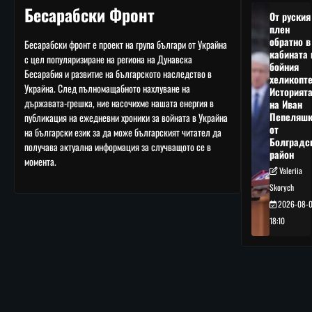
Бесарабски Фронт
От руския
плен
обратно в
Бесарабски фронт е проект на група българи от Украйна
кабината 
с цел популяризиране на региона на Дунавска
бойния
Бесарабия и развитие на българското наследство в
хеликопте
Украйна. След пълномащабното нахлуване на
Историят
държавата-грешка, ние насочихме нашата енергия в
на Иван
Пепеляшк
публикация на ежедневни хроники за войната в Украйна
от
на български език за да може българският читател да
Болградс
получава актуална информация за случващото се в
район
момента.
Valeriia
Skorych
2026-08-
18:10