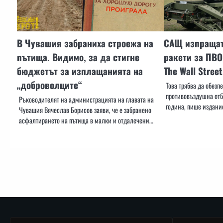
В Чувашия забраниха строежа на
САЩ изпращат
пътища. Видимо, за да стигне
ракети за ПВО
бюджетът за изплащанията на
The Wall Street
„доброволците“
Това трябва да обезп
противовъздушна отб
Ръководителят на администрацията на главата на
година, пише издани
Чувашия Вячеслав Борисов заяви, че е забранено
асфалтирането на пътища в малки и отдалечени…