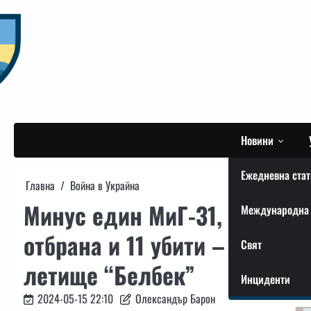
Skip
to
content
Новини
Ежедневна стат
Главна
Война в Украйна
Минус един МиГ-31, две си
Международна 
отбрана и 11 убити – равнос
Свят
летище “Белбек”
Инциденти
2024-05-15 22:10
Олександър Барон