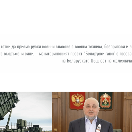
 готви да приеме руски военни влакове с военна техника, боеприпаси и 
те въоръжени сили, – мониторинговият проект “Беларуски гаюн” с позов
на Беларуската Общност на железнича