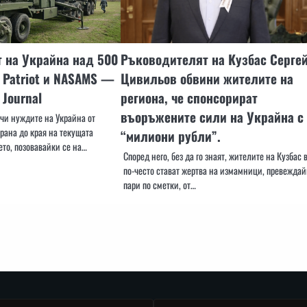
 на Украйна над 500
Ръководителят на Кузбас Серге
 Patriot и NASAMS —
Цивильов обвини жителите на
 Journal
региона, че спонсорират
въоръжените сили на Украйна с
ечи нуждите на Украйна от
рана до края на текущата
“милиони рубли”.
ето, позовавайки се на…
Според него, без да го знаят, жителите на Кузбас 
по-често стават жертва на измамници, превежда
пари по сметки, от…