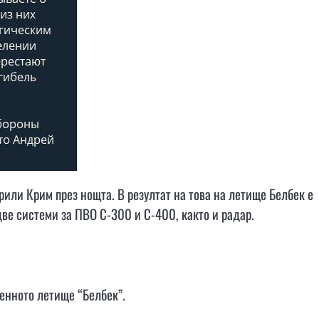
или Крим през нощта. В резултат на това на летище Белбек е
две системи за ПВО С-300 и С-400, както и радар.
оенното летище “Белбек”.