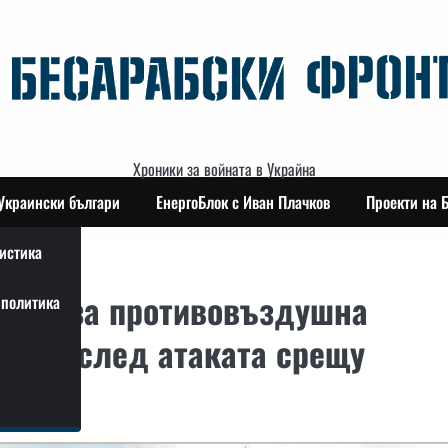
Хроники за войната в Украйна
Украински българи
ЕнергоБлок с Иван Плачков
Проекти на 
истика
стеми за противовъздушна
политика
метка след атаката срещу