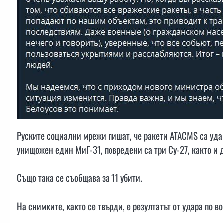
Руските социални мрежи пишат, че ракети ATACMS са удар
унищожен един МиГ-31, повредени са три Су-27, както и 
Също така се съобщава за 11 убити.
На снимките, както се твърди, е резултатът от удара по в