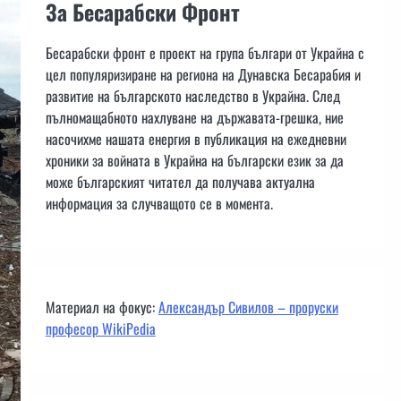
За Бесарабски Фронт
Бесарабски фронт е проект на група българи от Украйна с
цел популяризиране на региона на Дунавска Бесарабия и
развитие на българското наследство в Украйна. След
пълномащабното нахлуване на държавата-грешка, ние
насочихме нашата енергия в публикация на ежедневни
хроники за войната в Украйна на български език за да
може българският читател да получава актуална
информация за случващото се в момента.
Материал на фокус:
Александър Сивилов – проруски
професор WikiPedia