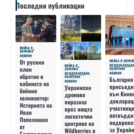
Последни публикации
ВОЙНА В
УКРАЙНА
НОВИНИ
От руския
ВОЙНА В УКРАЙ
МЕЖДУНАРОДН
ВОЙНА В
плен
ПОЛИТИКА
УКРАЙНА
НОВИНИ
МЕЖДУНАРОДНА
обратно в
ПОЛИТИКА
България
НОВИНИ
кабината на
присъеди
Украински
бойния
към Киив
дронове
хеликоптер:
декларац
поразиха
Историята на
участниц
през нощта
Иван
потвърди
логистични
Пепеляшко
подкрепа
центрове на
от
за Украйн
Wildberries в
Болградския