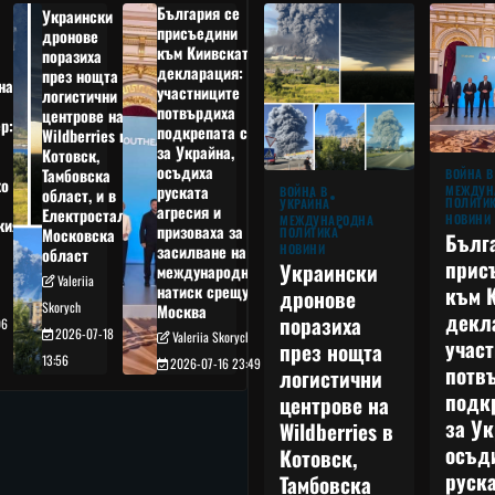
България се
Украински
присъедини
дронове
към Киивската
поразиха
декларация:
през нощта
на
участниците
логистични
потвърдиха
центрове на
р:
подкрепата си
Wildberries в
а
за Украйна,
Котовск,
осъдиха
Тамбовска
ВОЙНА В
о
руската
МЕЖДУН
ВОЙНА В
област, и в
ПОЛИТИ
УКРАЙНА
агресия и
Електростал,
НОВИНИ
МЕЖДУНАРОДНА
кия
призоваха за
ПОЛИТИКА
Московска
Бълг
НОВИНИ
засилване на
област
прис
Украински
международния
Valeriia
към 
натиск срещу
дронове
Skorych
Москва
декл
поразиха
06
2026-07-18
Valeriia Skorych
учас
през нощта
13:56
2026-07-16 23:49
потв
логистични
подк
центрове на
за Ук
Wildberries в
осъд
Котовск,
руска
Тамбовска