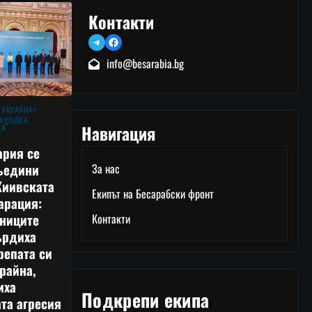
Контакти
Telegram
Facebook
info@besarabia.bg
 УКРАЙНА
АРОДНА
Навигация
КА
ария се
ъедини
За нас
Киивската
Екипът на Бесарабски фронт
арация:
тниците
Контакти
ърдиха
репата си
райна,
иха
Подкрепи екипа
та агресия