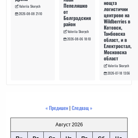
нощта
Пепеляшко
Valeriia Skorych
логистични
от
2026-08-08 21:10
центрове на
Болградския
Wildberries в
район
Котовск,
Valeriia Skorych
Тамбовска
област, и в
2026-08-06 18:10
Електростал,
Московска
област
Valeriia Skorych
2026-07-18 13:56
« Предишен
|
Следващ »
Август 2026