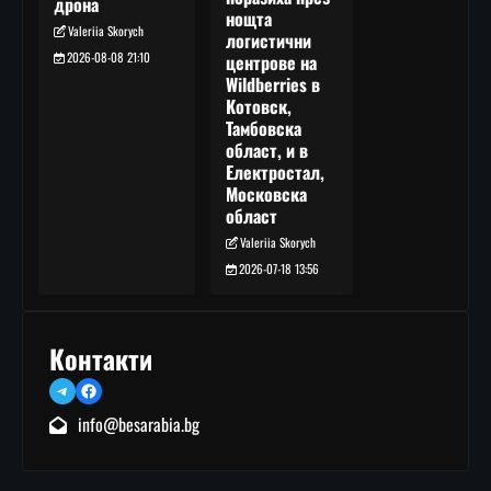
дрона
нощта
Valeriia Skorych
логистични
2026-08-08 21:10
центрове на
Wildberries в
Котовск,
Тамбовска
област, и в
Електростал,
Московска
област
Valeriia Skorych
2026-07-18 13:56
Контакти
Telegram
Facebook
info@besarabia.bg