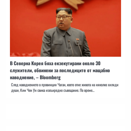
В Северна Корея бяха екзекутирани около 30
служители, обвинени за последиците от мащабно
наводнение, – Bloomberg
След наводнението в провинция Чаган, което отне живота на няколко хиляди
души, Ким Чен Ун свика извънредно съвещание. По време…