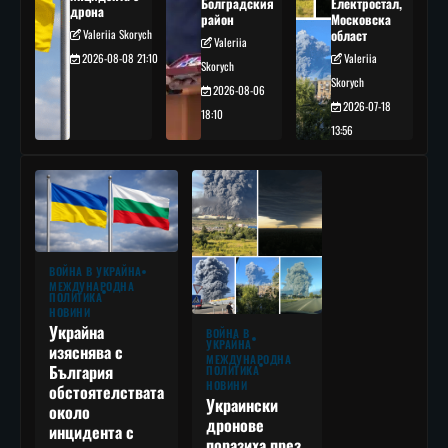
Болградския
Електростал,
дрона
район
Московска
Valeriia Skorych
област
Valeriia
2026-08-08 21:10
Valeriia
Skorych
Skorych
2026-08-06
2026-07-18
18:10
13:56
ВОЙНА В УКРАЙНА
МЕЖДУНАРОДНА
ПОЛИТИКА
НОВИНИ
Украйна
ВОЙНА В
УКРАЙНА
изяснява с
МЕЖДУНАРОДНА
България
ПОЛИТИКА
НОВИНИ
обстоятелствата
Украински
около
дронове
инцидента с
поразиха през