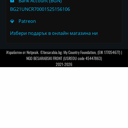
🏦
Bank Account (BGN)
BG21UNCR70001525156106
💎
Patreon
Избери подарък в онлайн магазина ни
Изработен от
Netpeak
. ©besarabia.bg: My Country Foundation, (EIK 177054677) |
NGO BESARABSKI FRONT (USREOU code 45447863)
2021-2026