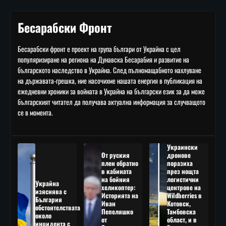
Бесарабски Фронт
Бесарабски фронт е проект на група българи от Украйна с цел
популяризиране на региона на Дунавска Бесарабия и развитие на
българското наследство в Украйна. След пълномащабното нахлуване
на държавата-грешка, ние насочихме нашата енергия в публикация на
ежедневни хроники за войната в Украйна на български език за да може
българският читател да получава актуална информация за случващото
се в момента.
Украински
От руския
дронове
плен обратно
поразиха
в кабината
през нощта
на бойния
логистични
Украйна
хеликоптер:
центрове на
изяснява с
Историята на
Wildberries в
България
Иван
Котовск,
обстоятелствата
Пепеляшко
Тамбовска
около
от
област, и в
инцидента с