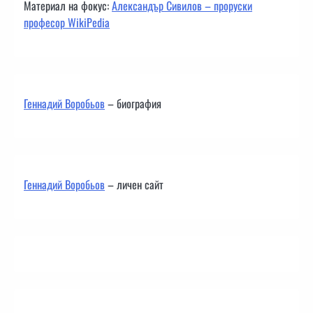
Материал на фокус:
Александър Сивилов – проруски
професор WikiPedia
Геннадий Воробьов
– биография
Геннадий Воробьов
– личен сайт