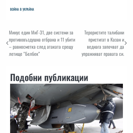
ВОЙНА В УКРАЙНА
Навигация
Минус един МиГ-31, две системи за
Терористите талибани
противовъздушна отбрана и 11 убити
пристигат в Казан и
– равносметка след атаката срещу
веднага започват да
летище “Белбек”
упражняват правата си.
Подобни публикации