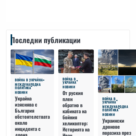
Контакти
Последни публикации
ВОЙНА В
ВОЙНА В УКРАЙНА
УКРАЙНА
МЕЖДУНАРОДНА
НОВИНИ
ПОЛИТИКА
От руския
НОВИНИ
Украйна
плен
ВОЙНА В
УКРАЙНА
изяснява с
обратно в
МЕЖДУНАРОДНА
България
кабината на
ПОЛИТИКА
НОВИНИ
обстоятелствата
бойния
Украински
около
хеликоптер:
дронове
инцидента с
Историята на
поразиха през
дрона
Иван