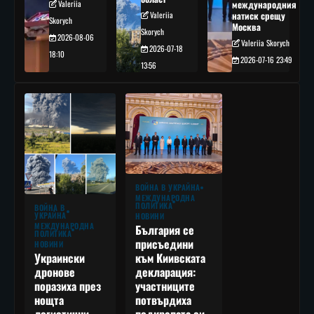
Valeriia
международния
Valeriia
натиск срещу
Skorych
Москва
Skorych
2026-08-06
Valeriia Skorych
2026-07-18
18:10
2026-07-16 23:49
13:56
ВОЙНА В УКРАЙНА
МЕЖДУНАРОДНА
ПОЛИТИКА
ВОЙНА В
УКРАЙНА
НОВИНИ
МЕЖДУНАРОДНА
България се
ПОЛИТИКА
присъедини
НОВИНИ
към Киивската
Украински
декларация:
дронове
участниците
поразиха през
потвърдиха
нощта