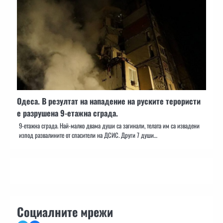
Одеса. В резултат на нападение на руските терористи
е разрушена 9-етажна сграда.
9-етажна сграда. Най-малко двама души са загинали, телата им са извадени
изпод развалините от спасители на ДСИС. Други 7 души…
Социалните мрежи