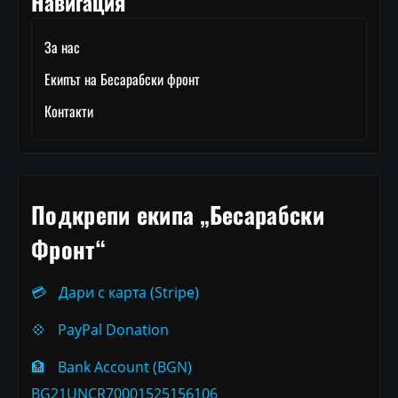
Навигация
За нас
Екипът на Бесарабски фронт
Контакти
Подкрепи екипа „Бесарабски
Фронт“
💳
Дари с карта (Stripe)
💠
PayPal Donation
🏦
Bank Account (BGN)
BG21UNCR70001525156106