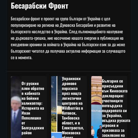
Бесарабски Фронт
Бесарабски фронт е проект на група българи от Украйна с цел
популяризиране на региона на Дунавска Бесарабия и развитие на
българското наследство в Украйна. След пълномащабното нахлуване
на държавата-грешка, ние насочихме нашата енергия в публикация на
ежедневни хроники за войната в Украйна на български език за да може
българският читател да получава актуална информация за случващото
се в момента.
Украински
България се
От руския
дронове
присъедини
плен обратно
поразиха
към Киивската
в кабината
през нощта
декларация:
на бойния
логистични
участниците
хеликоптер:
центрове на
потвърдиха
Историята на
Wildberries в
подкрепата си
Иван
Котовск,
за Украйна,
Пепеляшко
Тамбовска
осъдиха руската
от
област, и в
агресия и
Болградския
Електростал,
призоваха за
район
Московска
засилване на
област