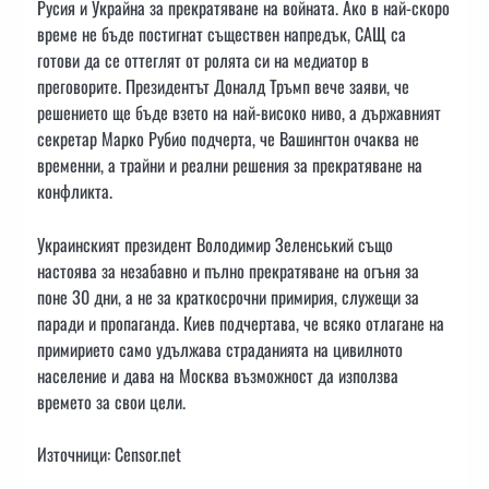
Русия и Украйна за прекратяване на войната. Ако в най-скоро
време не бъде постигнат съществен напредък, САЩ са
готови да се оттеглят от ролята си на медиатор в
преговорите. Президентът Доналд Тръмп вече заяви, че
решението ще бъде взето на най-високо ниво, а държавният
секретар Марко Рубио подчерта, че Вашингтон очаква не
временни, а трайни и реални решения за прекратяване на
конфликта.
Украинският президент Володимир Зеленський също
настоява за незабавно и пълно прекратяване на огъня за
поне 30 дни, а не за краткосрочни примирия, служещи за
паради и пропаганда. Киев подчертава, че всяко отлагане на
примирието само удължава страданията на цивилното
население и дава на Москва възможност да използва
времето за свои цели.
Източници: Censor.net