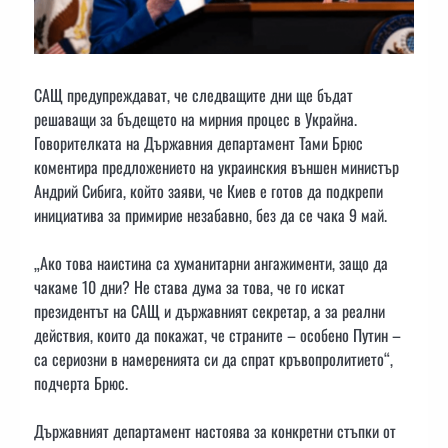
САЩ предупреждават, че следващите дни ще бъдат
решаващи за бъдещето на мирния процес в Украйна.
Говорителката на Държавния департамент Тами Брюс
коментира предложението на украинския външен министър
Андрий Сибига, който заяви, че Киев е готов да подкрепи
инициатива за примирие незабавно, без да се чака 9 май.
„Ако това наистина са хуманитарни ангажименти, защо да
чакаме 10 дни? Не става дума за това, че го искат
президентът на САЩ и държавният секретар, а за реални
действия, които да покажат, че страните – особено Путин –
са сериозни в намеренията си да спрат кръвопролитието“,
подчерта Брюс.
Държавният департамент настоява за конкретни стъпки от