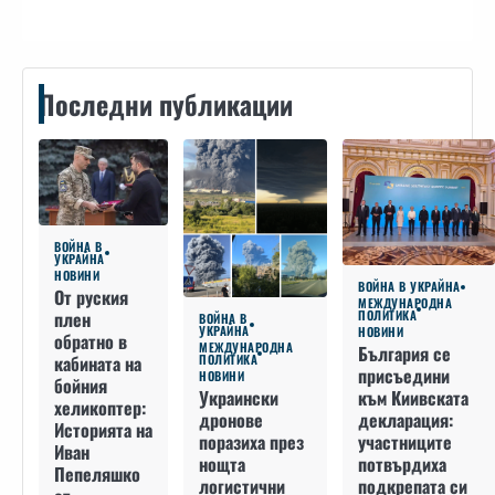
Последни публикации
ВОЙНА В
УКРАЙНА
НОВИНИ
ВОЙНА В УКРАЙНА
От руския
МЕЖДУНАРОДНА
плен
ПОЛИТИКА
ВОЙНА В
УКРАЙНА
НОВИНИ
обратно в
МЕЖДУНАРОДНА
България се
кабината на
ПОЛИТИКА
присъедини
НОВИНИ
бойния
към Киивската
Украински
хеликоптер:
декларация:
дронове
Историята на
участниците
поразиха през
Иван
потвърдиха
нощта
Пепеляшко
подкрепата си
логистични