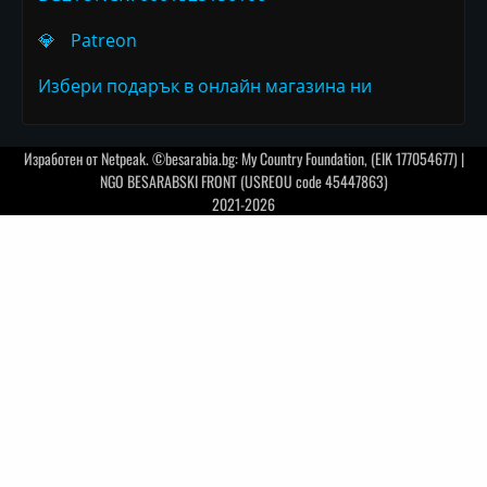
💎
Patreon
Избери подарък в онлайн магазина ни
Изработен от
Netpeak
. ©besarabia.bg: My Country Foundation, (EIK 177054677) |
NGO BESARABSKI FRONT (USREOU code 45447863)
2021-2026