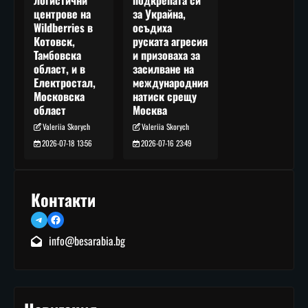
подкрепата си
логистични
за Украйна,
центрове на
осъдиха
Wildberries в
руската агресия
Котовск,
и призоваха за
Тамбовска
засилване на
област, и в
международния
Електростал,
натиск срещу
Московска
Москва
област
Valeriia Skorych
Valeriia Skorych
2026-07-16 23:49
2026-07-18 13:56
Контакти
Telegram
Facebook
info@besarabia.bg