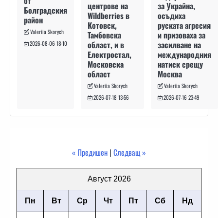
от
за Украйна,
центрове на
Болградския
осъдиха
Wildberries в
район
руската агресия
Котовск,
Valeriia Skorych
и призоваха за
Тамбовска
засилване на
област, и в
2026-08-06 18:10
международния
Електростал,
натиск срещу
Московска
Москва
област
Valeriia Skorych
Valeriia Skorych
2026-07-16 23:49
2026-07-18 13:56
« Предишен
|
Следващ »
Август 2026
Пн
Вт
Ср
Чт
Пт
Сб
Нд