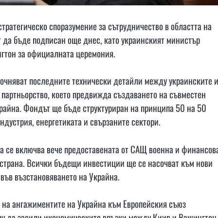
тратегическо споразумение за сътрудничество в областта на
т да бъде подписан още днес, като украинският министър
гтон за официалната церемония.
точняват последните технически детайли между украинските 
о партньорство, което предвижда създаването на съвместен
райна. Фондът ще бъде структуриран на принципа 50 на 50
ндустрия, енергетиката и свързаните сектори.
да се включва вече предоставената от САЩ военна и финансов
 страна. Всички бъдещи инвестиции ще се насочват към нови
 във възстановяването на Украйна.
и на ангажиментите на Украйна към Европейския съюз
му да засили икономическите връзки между Киив и Вашингтон