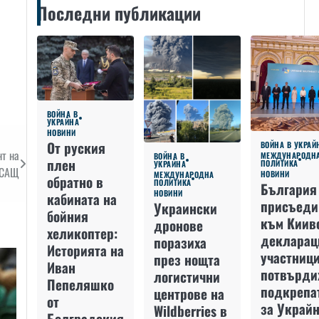
Последни публикации
ВОЙНА В
УКРАЙНА
НОВИНИ
От руския
ВОЙНА В УКРАЙ
нт на
МЕЖДУНАРОДН
ВОЙНА В
плен
ПОЛИТИКА
УКРАЙНА
САЩ
НОВИНИ
МЕЖДУНАРОДНА
обратно в
ПОЛИТИКА
България
НОВИНИ
кабината на
присъеди
Украински
бойния
към Киив
дронове
хеликоптер:
декларац
поразиха
Историята на
участниц
през нощта
Иван
потвърди
логистични
Пепеляшко
подкрепа
центрове на
от
за Украйн
Wildberries в
Болградския