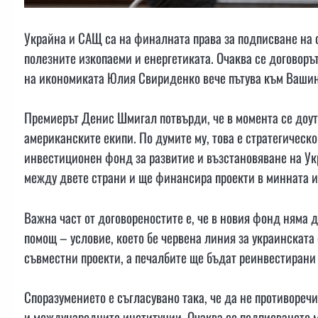
Украйна и САЩ са на финалната права за подписване на с
полезните изкопаеми и енергетиката. Очаква се договоръ
на икономиката Юлия Свириденко вече пътува към Вашин
Премиерът Денис Шмигал потвърди, че в момента се доу
американските екипи. По думите му, това е стратегическ
инвестиционен фонд за развитие и възстановяване на Ук
между двете страни и ще финансира проекти в минната и
Важна част от договореностите е, че в новия фонд няма 
помощ – условие, което бе червена линия за украинската
съвместни проекти, а печалбите ще бъдат реинвестирани
Споразумението е съгласувано така, че да не противореч
и международните институции. Очаква се подписването 