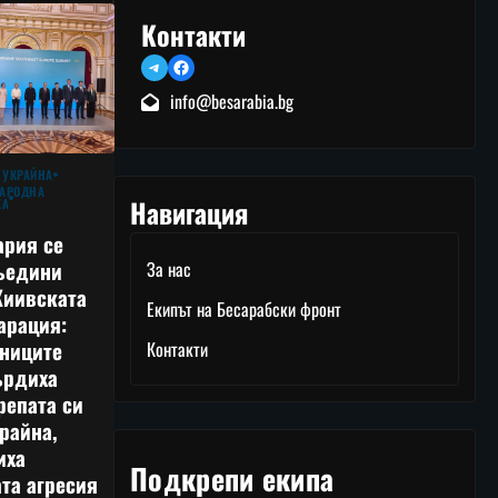
Контакти
Telegram
Facebook
info@besarabia.bg
 УКРАЙНА
АРОДНА
Навигация
КА
ария се
ъедини
За нас
Киивската
Екипът на Бесарабски фронт
арация:
тниците
Контакти
ърдиха
репата си
райна,
иха
Подкрепи екипа
та агресия