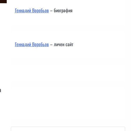
Геннадий Воробьов
– биография
Геннадий Воробьов
– личен сайт
и
а
Контакти