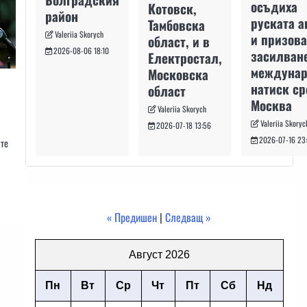
осъдиха
Котовск,
район
руската а
Тамбовска
Valeriia Skorych
и призова
област, и в
2026-08-06 18:10
засилван
Електростал,
междуна
Московска
натиск с
област
Москва
Valeriia Skorych
Valeriia Skoryc
2026-07-18 13:56
2026-07-16 23
ите
« Предишен
|
Следващ »
Август 2026
Пн
Вт
Ср
Чт
Пт
Сб
Нд