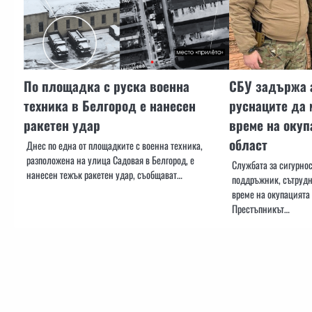
По площадка с руска военна
СБУ задържа а
техника в Белгород е нанесен
руснаците да 
ракетен удар
време на окуп
област
Днес по една от площадките с военна техника,
разположена на улица Садовая в Белгород, е
Службата за сигурно
нанесен тежък ракетен удар, съобщават…
поддръжник, сътрудн
време на окупацията 
Престъпникът…