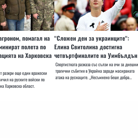
гроном, помагал на
“Сложен ден за украинците“:
минират полета по
Елина Свитолина достигна
ацията на Харковска
четвъртфиналите на Уимбълдън
Спортистката разказа със сълзи на очи за днешн
трагични събития в Украйна заради масираната
ст разкри още един вражески
атака на руснаците. „Несъмнено беше добра…
ичил на руските войски по
на Харковска област.