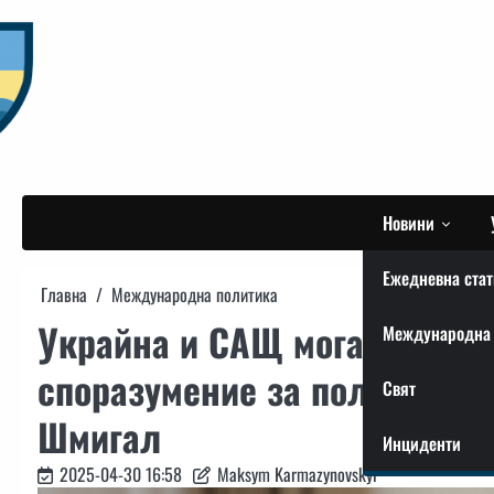
Skip
to
content
Новини
Ежедневна стат
Главна
Международна политика
Украйна и САЩ могат да по
Международна 
споразумение за полезни из
Свят
Шмигал
Инциденти
2025-04-30 16:58
Maksym Karmazynovskyi