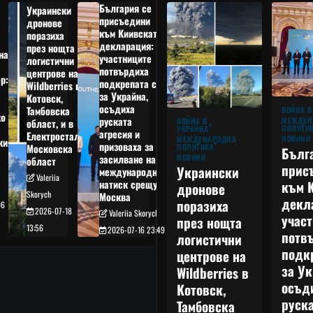
България се
Украински
присъедини
дронове
към Киивската
поразиха
декларация:
през нощта
на
участниците
логистични
потвърдиха
центрове на
р:
подкрепата си
Wildberries в
а
за Украйна,
Котовск,
осъдиха
Тамбовска
ВОЙНА В
о
руската
МЕЖДУН
ВОЙНА В
област, и в
ПОЛИТИ
УКРАЙНА
агресия и
Електростал,
НОВИНИ
МЕЖДУНАРОДНА
кия
призоваха за
ПОЛИТИКА
Московска
Бълг
НОВИНИ
засилване на
област
прис
Украински
международния
Valeriia
към 
натиск срещу
дронове
Skorych
Москва
декл
поразиха
06
2026-07-18
Valeriia Skorych
учас
през нощта
13:56
2026-07-16 23:49
потв
логистични
подк
центрове на
за Ук
Wildberries в
осъд
Котовск,
руска
Тамбовска