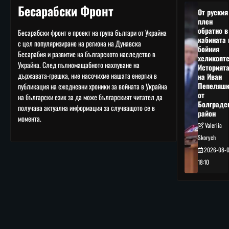
Бесарабски Фронт
От руския
плен
обратно в
Бесарабски фронт е проект на група българи от Украйна
кабината 
с цел популяризиране на региона на Дунавска
бойния
Бесарабия и развитие на българското наследство в
хеликопте
Украйна. След пълномащабното нахлуване на
Историят
държавата-грешка, ние насочихме нашата енергия в
на Иван
Пепеляшк
публикация на ежедневни хроники за войната в Украйна
от
на български език за да може българският читател да
Болградс
получава актуална информация за случващото се в
район
момента.
Valeriia
Skorych
2026-08-
18:10