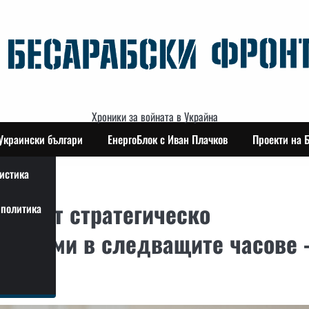
Хроники за войната в Украйна
Украински българи
ЕнергоБлок с Иван Плачков
Проекти на 
истика
дпишат стратегическо
политика
копаеми в следващите часове 