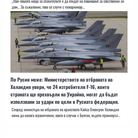
„Най-лошото нещо за спасителите е да отидат на повикване за собствения си
дом… За съжаление, това се случи с пожарникар…
По Русия може: Министерството на отбраната на
Холандия увери, че 24 изтребителя F-16, които
страната ще прехвърли на Украйна, могат да бъдат
използвани за удари по цели в Руската федерация.
Според министъра на отбраната на кралството Кайса Олонгрен Холандия
няма да налага ограничения, както в случая с Белгия, където премиерът…