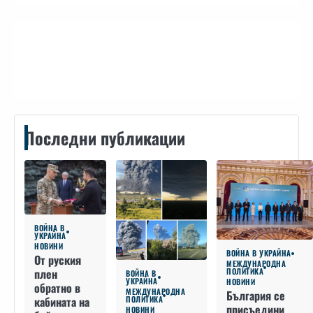
Контакти
Последни публикации
ВОЙНА В
УКРАЙНА
НОВИНИ
ВОЙНА В УКРАЙНА
От руския
МЕЖДУНАРОДНА
плен
ПОЛИТИКА
ВОЙНА В
УКРАЙНА
НОВИНИ
обратно в
МЕЖДУНАРОДНА
България се
кабината на
ПОЛИТИКА
присъедини
НОВИНИ