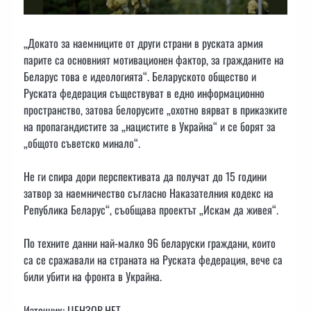
„Докато за наемниците от други страни в руската армия
парите са основният мотивационен фактор, за гражданите на
Беларус това е идеологията“. Беларуското общество и
Руската федерация съществуват в едно информационно
пространство, затова белорусите „охотно вярват в приказките
на пропагандистите за „нацистите в Украйна“ и се борят за
„общото съветско минало“.
Не ги спира дори перспективата да получат до 15 години
затвор за наемничество съгласно Наказателния кодекс на
Република Беларус“, съобщава проектът „Искам да живея“.
По техните данни най-малко 96 беларуски граждани, които
са се сражавали на страната на Руската федерация, вече са
били убити на фронта в Украйна.
Източник: ЦЕНЗОР.НЕТ