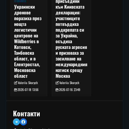
присъедини
НОВИНИ
към Киивската
Украински
декларация:
дронове
участниците
поразиха през
потвърдиха
нощта
подкрепата си
логистични
за Украйна,
центрове на
осъдиха
Wildberries в
руската агресия
Котовск,
и призоваха за
Тамбовска
засилване на
област, и в
международния
Електростал,
натиск срещу
Московска
Москва
област
Valeriia Skorych
Valeriia Skorych
2026-07-16 23:49
2026-07-18 13:56
Контакти
Telegram
Facebook