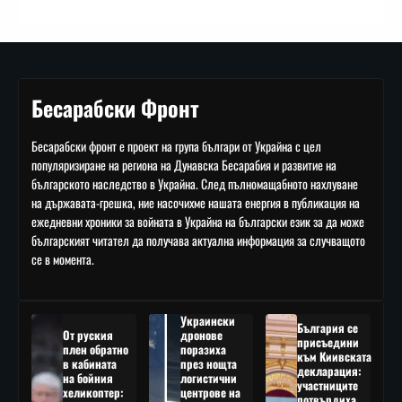
Бесарабски Фронт
Бесарабски фронт е проект на група българи от Украйна с цел
популяризиране на региона на Дунавска Бесарабия и развитие на
българското наследство в Украйна. След пълномащабното нахлуване
на държавата-грешка, ние насочихме нашата енергия в публикация на
ежедневни хроники за войната в Украйна на български език за да може
българският читател да получава актуална информация за случващото
се в момента.
Украински
България се
От руския
дронове
присъедини
плен обратно
поразиха
към Киивската
в кабината
през нощта
декларация:
на бойния
логистични
участниците
хеликоптер:
центрове на
потвърдиха