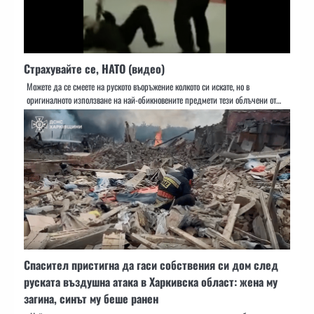
Страхувайте се, НАТО (видео)
Можете да се смеете на руското въоръжение колкото си искате, но в
оригиналното използване на най-обикновените предмети тези облъчени от…
Спасител пристигна да гаси собствения си дом след
руската въздушна атака в Харкивска област: жена му
загина, синът му беше ранен