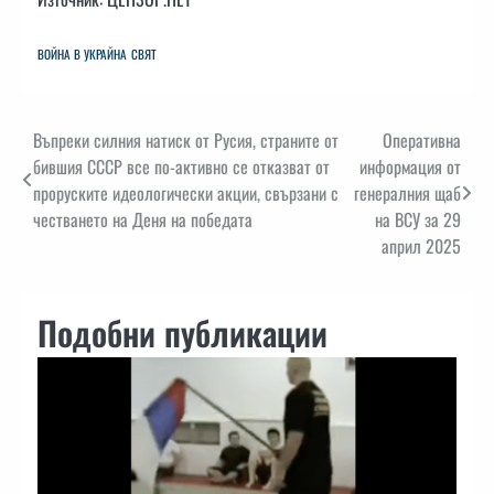
ВОЙНА В УКРАЙНА
СВЯТ
Навигация
Въпреки силния натиск от Русия, страните от
Оперативна
бившия СССР все по-активно се отказват от
информация от
проруските идеологически акции, свързани с
генералния щаб
честването на Деня на победата
на ВСУ за 29
април 2025
Подобни публикации