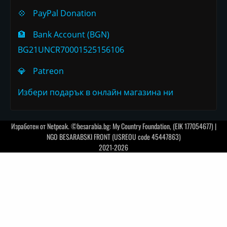
💠
PayPal Donation
🏦
Bank Account (BGN)
BG21UNCR70001525156106
💎
Patreon
Избери подарък в онлайн магазина ни
Изработен от
Netpeak
. ©besarabia.bg: My Country Foundation, (EIK 177054677) |
NGO BESARABSKI FRONT (USREOU code 45447863)
2021-2026