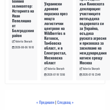
бойния
към Киивската
Украински
хеликоптер:
декларация:
дронове
Историята на
участниците
поразиха през
Иван
потвърдиха
нощта
Пепеляшко
подкрепата си
логистични
от
за Украйна,
центрове на
Болградския
осъдиха
Wildberries в
район
руската агресия
Котовск,
Valeriia Skorych
и призоваха за
Тамбовска
засилване на
област, и в
2026-08-06 18:10
международния
Електростал,
натиск срещу
Московска
Москва
област
Valeriia Skorych
Valeriia Skorych
2026-07-16 23:49
2026-07-18 13:56
« Предишен
|
Следващ »