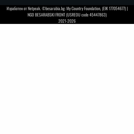
Изработен от
Netpeak
. ©besarabia.bg: My Country Foundation, (EIK 177054677) |
NGO BESARABSKI FRONT (USREOU code 45447863)
2021-2026