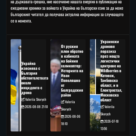
на държавата-грешка, ние насочихме нашата енергия в публикация на
ежедневни хроники за войната в Украйна на български език за да може
българският читател да получава актуална информация за случващото
се в момента.
Украински
От руския
дронове
плен обратно
поразиха
в кабината
през нощта
на бойния
логистични
Украйна
хеликоптер:
центрове на
изяснява с
Историята на
Wildberries в
България
Иван
Котовск,
обстоятелствата
Пепеляшко
Тамбовска
около
от
област, и в
инцидента с
Болградския
Електростал,
дрона
район
Московска
Valeriia Skorych
област
Valeriia
2026-08-08 21:10
Valeriia
Skorych
Skorych
2026-08-06
2026-07-18
18:10
13:56