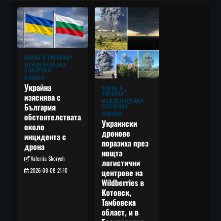
ВОЙНА В УКРАЙНА
МЕЖДУНАРОДНА
ПОЛИТИКА
НОВИНИ
Украйна
ВОЙНА В
УКРАЙНА
изяснява с
МЕЖДУНАРОДНА
България
ПОЛИТИКА
НОВИНИ
обстоятелствата
Украински
около
дронове
инцидента с
поразиха през
дрона
нощта
Valeriia Skorych
логистични
2026-08-08 21:10
центрове на
Wildberries в
Котовск,
Тамбовска
област, и в