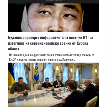
Буданов опроверга информацията на вестник NYT за
изтегляне на севернокорейски военни от Курска
област
По неговите думи, на фронтовата линия остават около 8 хиляди войници от
КНДР, макар че тяхната активност е намаляла. Източник:…