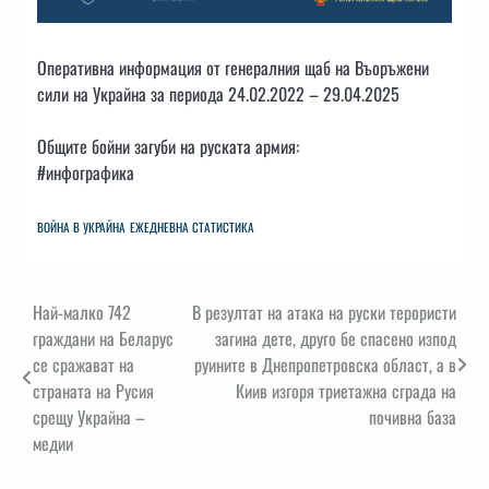
Оперативна информация от генералния щаб на Въоръжени
сили на Украйна за периода 24.02.2022 – 29.04.2025
Общите бойни загуби на руската армия:
#инфографика
ВОЙНА В УКРАЙНА
ЕЖЕДНЕВНА СТАТИСТИКА
Навигация
Най-малко 742
В резултат на атака на руски терористи
граждани на Беларус
загина дете, друго бе спасено изпод
се сражават на
руините в Днепропетровска област, а в
страната на Русия
Киив изгоря триетажна сграда на
срещу Украйна –
почивна база
медии