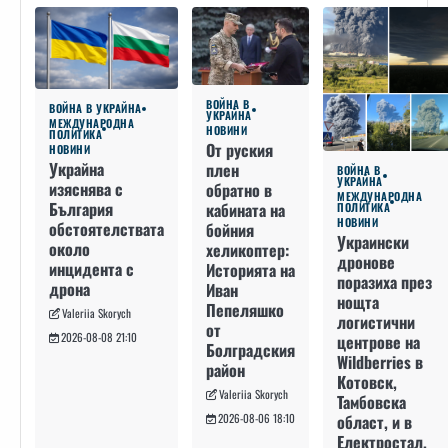
ВОЙНА В
ВОЙНА В УКРАЙНА
УКРАЙНА
МЕЖДУНАРОДНА
НОВИНИ
ПОЛИТИКА
От руския
НОВИНИ
Украйна
плен
ВОЙНА В
УКРАЙНА
изяснява с
обратно в
МЕЖДУНАРОДНА
България
кабината на
ПОЛИТИКА
НОВИНИ
обстоятелствата
бойния
Украински
около
хеликоптер:
дронове
инцидента с
Историята на
поразиха през
дрона
Иван
нощта
Пепеляшко
Valeriia Skorych
логистични
от
2026-08-08 21:10
центрове на
Болградския
Wildberries в
район
Котовск,
Valeriia Skorych
Тамбовска
област, и в
2026-08-06 18:10
Електростал,