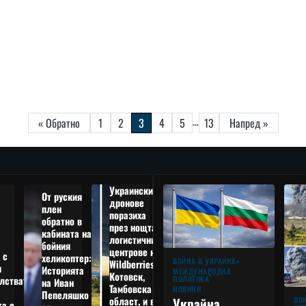
…
« Обратно
1
2
3
4
5
13
Напред »
Украински
От руския
дронове
плен
поразиха
обратно в
през нощта
кабината на
логистични
бойния
центрове на
 с
хеликоптер:
ВОЙНА В УКРАЙНА
Wildberries в
я
Историята
МЕЖДУНАРОДНА
Котовск,
лствата
ПОЛИТИКА
на Иван
Тамбовска
НОВИНИ
Пепеляшко
област, и в
Украйна
ВО
та с