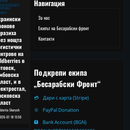
Навигация
РАЙНА
ЖДУНАРОДНА
ЛИТИКА
ВИНИ
За нас
краински
ронове
Екипът на Бесарабски фронт
оразиха
Контакти
рез нощта
огистични
нтрове на
ldberries в
товск,
Подкрепи екипа
амбовска
ласт, и в
„Бесарабски Фронт“
ектростал,
осковска
💳
Дари с карта (Stripe)
бласт
💠
PayPal Donation
Valeriia Skorych
026-07-18 13:56
🏦
Bank Account (BGN)