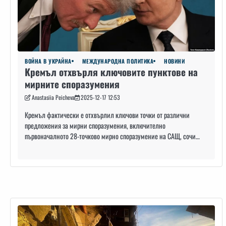
ВОЙНА В УКРАЙНА
МЕЖДУНАРОДНА ПОЛИТИКА
НОВИНИ
Кремъл отхвърля ключовите пунктове на
мирните споразумения
Anastasiia Peicheva
2025-12-17 12:53
Кремъл фактически е отхвърлил ключови точки от различни
предложения за мирни споразумения, включително
първоначалното 28-точково мирно споразумение на САЩ, сочи…