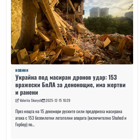
НОВИНИ
Украйна под масиран дронов удар: 153
вражески БпЛА за денонощие, има жертви
и ранени
Valeriia Skorych
2025-12-15 10:29
През нощта на 15 декември руските сили предприеха масирана
атака с 153 безпилотни летателни апарата (включително Shahed и
Гербер) по…