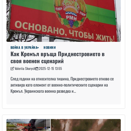
ВОЙНА В УКРАЙНА
НОВИНИ
Как Кремъл връща Приднестровието в
своя военен сценарий
Valeriia Skorych
2025-12-15 13:55
След години на относителна тишина, Приднестровието отново се
активира като елемент от военно-политическите сценарии на
Кремъл. Украинската военна разведка и…