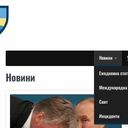
Skip
to
content
Новини
Ежедневна стат
Новини
Международна 
Свят
Инциденти