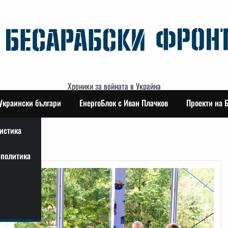
Хроники за войната в Украйна
Украински българи
ЕнергоБлок с Иван Плачков
Проекти на 
истика
политика