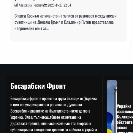
Anastasiia Peicheva
2025-11-27 22:54
Според Кремъл изтичането на записа от разговора между висши
съветници на Доналд Тръмп и Владимир Путин представлява
неприемлив опит за…
Навигация
Бесарабски Фронт
Бесарабски фронт е проект на група българи от Украйна
с цел популяризиране на региона на Дунавска
Украйна
Бесарабия и развитие на българското наследство в
изяснява
Българи
Украйна. След пълномащабното нахлуване на
обстояте
държавата-грешка, ние насочихме нашата енергия в
около
публикация на ежедневни хроники за войната в Украйна
инциден