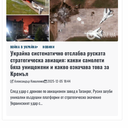
ВОЙНА В УКРАЙНА
НОВИНИ
Украйна систематично отслабва руската
стратегическа авиация: какви самолети
бяха унищожени и какво означава това за
Кремъл
Александър Коваленко
2025-12-05 18:44
След удар с дронове по авиационен завод в Таганрог, Русия загуби
уникални въздушни платформи от стратегическо значение
Украинският удар с…