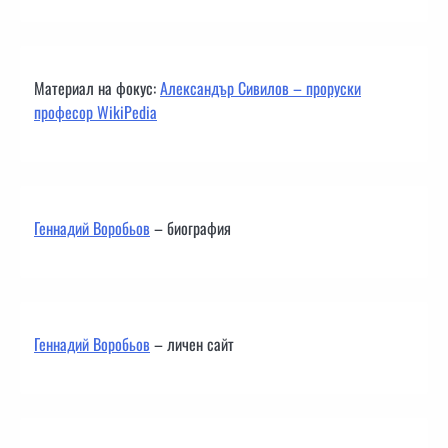
Материал на фокус:
Александър Сивилов – проруски
професор WikiPedia
Геннадий Воробьов
– биография
Геннадий Воробьов
– личен сайт