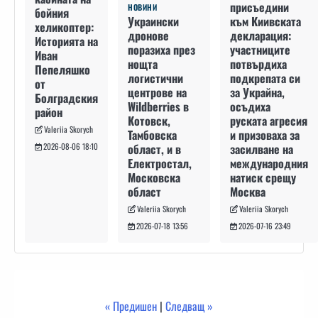
присъедини
НОВИНИ
бойния
към Киивската
Украински
хеликоптер:
декларация:
дронове
Историята на
участниците
поразиха през
Иван
потвърдиха
нощта
Пепеляшко
подкрепата си
логистични
от
за Украйна,
центрове на
Болградския
осъдиха
Wildberries в
район
руската агресия
Котовск,
Valeriia Skorych
и призоваха за
Тамбовска
засилване на
област, и в
2026-08-06 18:10
международния
Електростал,
натиск срещу
Московска
Москва
област
Valeriia Skorych
Valeriia Skorych
2026-07-16 23:49
2026-07-18 13:56
« Предишен
|
Следващ »