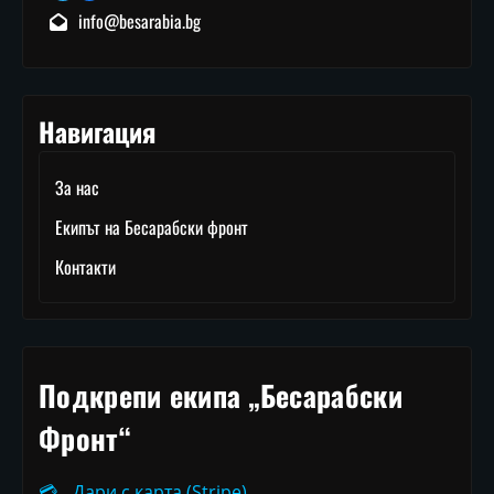
info@besarabia.bg
Навигация
За нас
Екипът на Бесарабски фронт
Контакти
Подкрепи екипа „Бесарабски
Фронт“
💳
Дари с карта (Stripe)