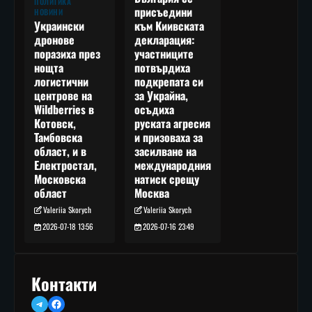
ПОЛИТИКА
присъедини
НОВИНИ
към Киивската
Украински
декларация:
дронове
участниците
поразиха през
потвърдиха
нощта
подкрепата си
логистични
за Украйна,
центрове на
осъдиха
Wildberries в
руската агресия
Котовск,
и призоваха за
Тамбовска
засилване на
област, и в
международния
Електростал,
натиск срещу
Московска
Москва
област
Valeriia Skorych
Valeriia Skorych
2026-07-16 23:49
2026-07-18 13:56
Контакти
Telegram
Facebook