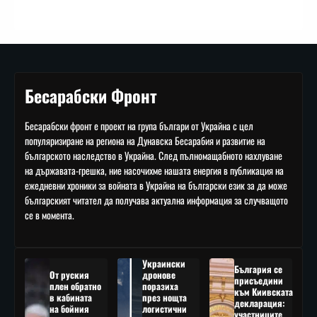
Бесарабски Фронт
Бесарабски фронт е проект на група българи от Украйна с цел
популяризиране на региона на Дунавска Бесарабия и развитие на
българското наследство в Украйна. След пълномащабното нахлуване
на държавата-грешка, ние насочихме нашата енергия в публикация на
ежедневни хроники за войната в Украйна на български език за да може
българският читател да получава актуална информация за случващото
се в момента.
Украински
България се
От руския
дронове
присъедини
плен обратно
поразиха
към Киивската
в кабината
през нощта
декларация:
на бойния
логистични
участниците