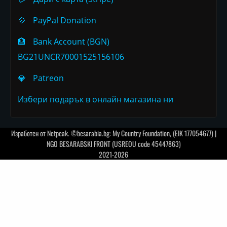
💠
PayPal Donation
🏦
Bank Account (BGN)
BG21UNCR70001525156106
💎
Patreon
Избери подарък в онлайн магазина ни
Изработен от
Netpeak
. ©besarabia.bg: My Country Foundation, (EIK 177054677) |
NGO BESARABSKI FRONT (USREOU code 45447863)
2021-2026