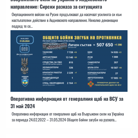
направление: Сирски разказа за ситуацията
Окупационните войски на Русия продължават да насочват усилията си към
настъпателни действия в Авдиевското направление. Няколко денонощия
подред те се…
Оперативна информация от генералния щаб на ВСУ за
31 май 2024
Оперативна информация от генералния щаб на Въоръжени сили на Украйна
за периода 24.02.2022 – 31.05.2024 Общите бойни загуби на руската…