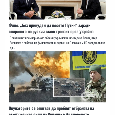
Фицо: „Бях принуден да посетя Путин“ заради
спирането на руския газов транзит през Украйна
Словашкият премиер отново обвини украинския президент Володимир
Зеленски в саботаж на финансовите интереси на Словакия и ЕС заради отказа
да…
Окупаторите се опитват да пробият отбраната на
въоръжените сили на Украйна в Авдиевското