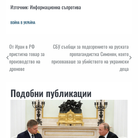
Източник: Информационна съпротива
ВОЙНА В УКРАЙНА
Навигация
От Иран в РФ
СБУ съобщи за подозрението на руската
пристигна товар за
пропагандистка Симонян, която
производство на
призоваваше за убийството на украински
дронове
деца
Подобни публикации