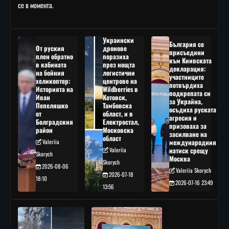
се в момента.
Украински
България се
От руския
дронове
присъедини
плен обратно
поразиха
към Киивската
в кабината
през нощта
декларация:
на бойния
логистични
участниците
хеликоптер:
центрове на
потвърдиха
Историята на
Wildberries в
подкрепата си
Иван
Котовск,
за Украйна,
Пепеляшко
Тамбовска
осъдиха руската
от
област, и в
агресия и
Болградския
Електростал,
призоваха за
район
Московска
засилване на
област
Valeriia
международния
Valeriia
натиск срещу
Skorych
Москва
Skorych
2026-08-06
Valeriia Skorych
2026-07-18
18:10
2026-07-16 23:49
13:56