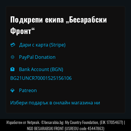
Подкрепи екипа „Бесарабски
Фронт“
💳
Дари с карта (Stripe)
💠
PayPal Donation
🏦
Bank Account (BGN)
BG21UNCR70001525156106
💎
Patreon
Избери подарък в онлайн магазина ни
Изработен от
Netpeak
. ©besarabia.bg: My Country Foundation, (EIK 177054677) |
NGO BESARABSKI FRONT (USREOU code 45447863)