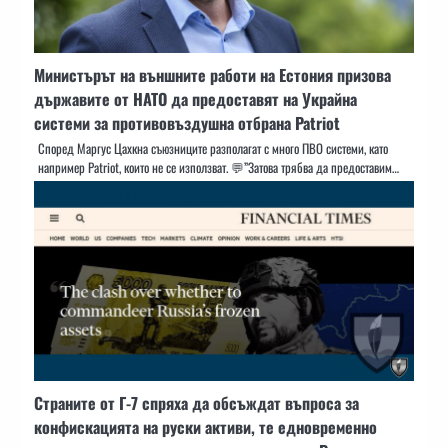
Министърът на външните работи на Естония призова
държавите от НАТО да предоставят на Украйна
системи за противовъздушна отбрана Patriot
Според Маргус Цахкна съюзниците разполагат с много ПВО системи, като
например Patriot, които не се използват. 💬”Затова трябва да предоставим…
Страните от Г-7 спряха да обсъждат въпроса за
конфискацията на руски активи, те едновременно