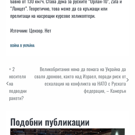
бавно от 130 км/ч. Става дума за руските “Орлан-10”, Zala и
“Ланцет”. Теоретично, това може да са кръжащи или
прелитащи на насрещни курсове хеликоптери.
Източник: Цензор. Нет
ВОЙНА В УКРАЙНА
Навигация
+ 2
Великобритания няма да помага на Украйна да
носителя
сваля дронове, както над Израел, поради риск от
на
ескалация на конфликта на НАТО с Руската
подводни
федерация, – Камерън
ракети?
Подобни публикации