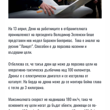
На 13 април, Деня на работниците в отбранителната
промишленост на президента Володимир Зеленски беше
представен нов модел баражен боеприпас. Това е аналог на
руския “Ланцет”. Способен е да поразява наземни и
въздушни цели.
Отбелязва се, че такъв дрон ще може да поразява цели на
оперативно-тактическа дълбочина над 100 километра.
Дронът е с електрически двигател и се изстрелва от
катапулт. На борда на дрона може да се монтира бойна глава
с тегло до 3 килограма.
Максималната скорост не надвишава 180 км/ч, така че
основните му цели могат да бъдат обекти, движещи се по-