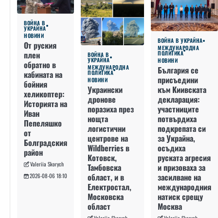
ВОЙНА В
УКРАЙНА
НОВИНИ
ВОЙНА В УКРАЙНА
От руския
МЕЖДУНАРОДНА
плен
ПОЛИТИКА
ВОЙНА В
УКРАЙНА
НОВИНИ
обратно в
МЕЖДУНАРОДНА
България се
кабината на
ПОЛИТИКА
присъедини
НОВИНИ
бойния
към Киивската
Украински
хеликоптер:
декларация:
дронове
Историята на
участниците
поразиха през
Иван
потвърдиха
нощта
Пепеляшко
подкрепата си
логистични
от
за Украйна,
центрове на
Болградския
осъдиха
Wildberries в
район
руската агресия
Котовск,
Valeriia Skorych
и призоваха за
Тамбовска
засилване на
област, и в
2026-08-06 18:10
международния
Електростал,
натиск срещу
Московска
Москва
област