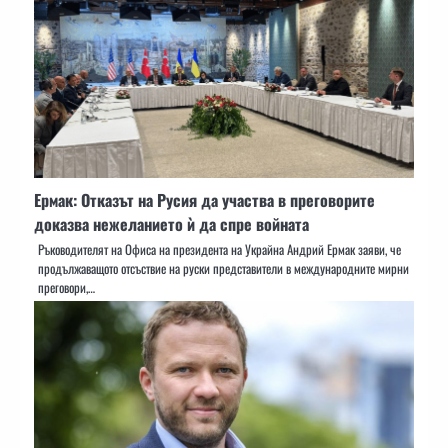
Ермак: Отказът на Русия да участва в преговорите
доказва нежеланието ѝ да спре войната
Ръководителят на Офиса на президента на Украйна Андрий Ермак заяви, че
продължаващото отсъствие на руски представители в международните мирни
преговори,…