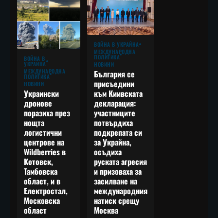
ВОЙНА В УКРАЙНА
МЕЖДУНАРОДНА
ПОЛИТИКА
ВОЙНА В
УКРАЙНА
НОВИНИ
МЕЖДУНАРОДНА
България се
ПОЛИТИКА
присъедини
НОВИНИ
към Киивската
Украински
декларация:
дронове
участниците
поразиха през
потвърдиха
нощта
подкрепата си
логистични
за Украйна,
центрове на
осъдиха
Wildberries в
руската агресия
Котовск,
и призоваха за
Тамбовска
засилване на
област, и в
международния
Електростал,
натиск срещу
Московска
Москва
област