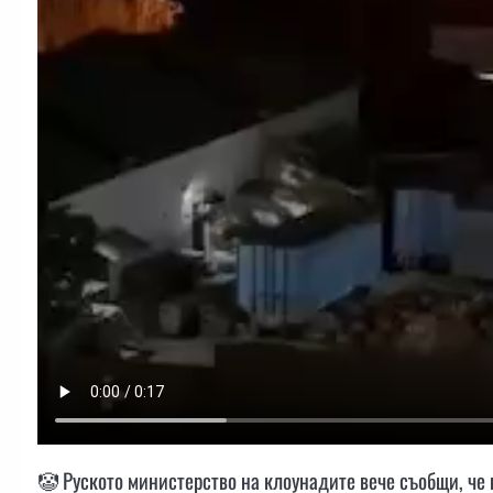
🤡 Руското министерство на клоунадите вече съобщи, че 