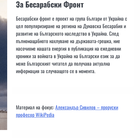
За Бесарабски Фронт
Бесарабски фронт е проект на група българи от Украйна с
цел популяризиране на региона на Дунавска Бесарабия и
развитие на българското наследство в Украйна. След
пълномащабното нахлуване на държавата-грешка, ние
насочихме нашата енергия в публикация на ежедневни
хроники за войната в Украйна на български език за да
може българският читател да получава актуална
информация за случващото се в момента.
Материал на фокус:
Александър Сивилов – проруски
професор WikiPedia