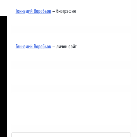
Геннадий Воробьов
– биография
Геннадий Воробьов
– личен сайт
Контакти