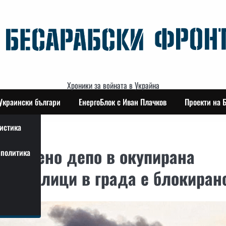
Хроники за войната в Украйна
Украински българи
ЕнергоБлок с Иван Плачков
Проекти на 
истика
 нефтено депо в окупирана
политика
кои улици в града е блокиран