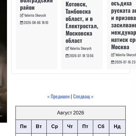
осъдиха
Котовск,
район
руската а
Тамбовска
Valeriia Skorych
и призова
област, и в
2026-08-06 18:10
засилван
Електростал,
междуна
Московска
натиск с
област
Москва
Valeriia Skorych
Valeriia Skoryc
2026-07-18 13:56
2026-07-16 23
« Предишен
|
Следващ »
Август 2026
Пн
Вт
Ср
Чт
Пт
Сб
Нд