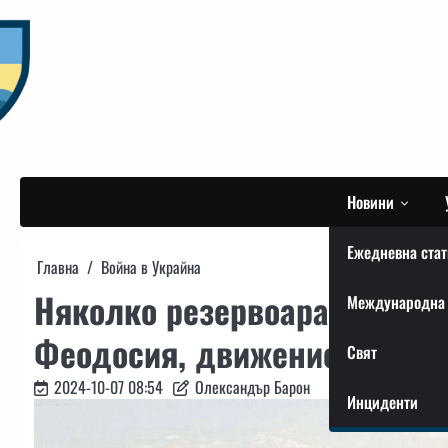
Skip
to
content
Новини
Ежедневна стат
Главна
Война в Украйна
Няколко резервоара горят в
Международна 
Феодосия, движението по ня
Свят
2024-10-07 08:54
Олександър Барон
Инциденти