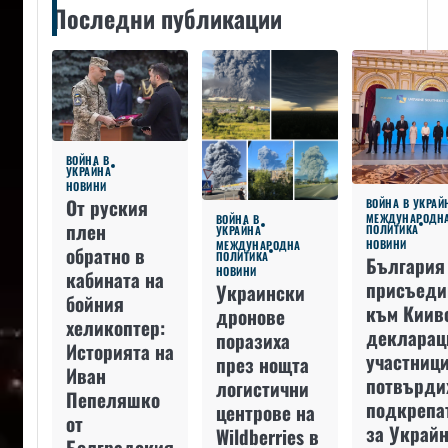
Последни публикации
ВОЙНА В
УКРАЙНА
НОВИНИ
От руския
ВОЙНА В УКРАЙ
МЕЖДУНАРОДН
ВОЙНА В
плен
ПОЛИТИКА
УКРАЙНА
НОВИНИ
МЕЖДУНАРОДНА
обратно в
ПОЛИТИКА
България
НОВИНИ
кабината на
присъеди
Украински
бойния
към Киив
дронове
хеликоптер:
декларац
поразиха
Историята на
участниц
през нощта
Иван
потвърди
логистични
Пепеляшко
подкрепа
центрове на
от
за Украйн
Wildberries в
Болградския