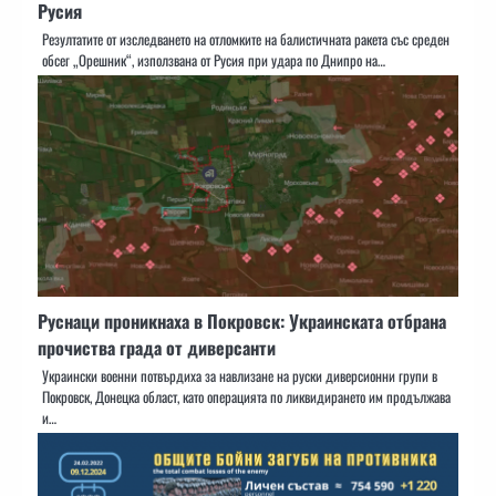
Русия
Резултатите от изследването на отломките на балистичната ракета със среден
обсег „Орешник“, използвана от Русия при удара по Днипро на…
Руснаци проникнаха в Покровск: Украинската отбрана
прочиства града от диверсанти
Украински военни потвърдиха за навлизане на руски диверсионни групи в
Покровск, Донецка област, като операцията по ликвидирането им продължава
и…