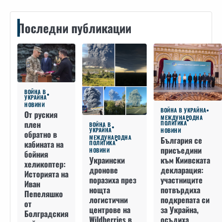
Последни публикации
ВОЙНА В
УКРАЙНА
НОВИНИ
ВОЙНА В УКРАЙНА
От руския
МЕЖДУНАРОДНА
плен
ПОЛИТИКА
ВОЙНА В
УКРАЙНА
НОВИНИ
обратно в
МЕЖДУНАРОДНА
България се
кабината на
ПОЛИТИКА
присъедини
НОВИНИ
бойния
към Киивската
Украински
хеликоптер:
декларация:
дронове
Историята на
участниците
поразиха през
Иван
потвърдиха
нощта
Пепеляшко
подкрепата си
логистични
от
за Украйна,
центрове на
Болградския
осъдиха
Wildberries в