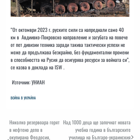
“От октомври 2023 г. руските сили са напреднали само 40
км в Авдиивко-Покровско направление и загубата на повече
от пет дивизии техника заради такива тактически успехи не
може да продължава безкрайно, без фундаментални промени
в способността на Русия да осигурява ресурси за войната си”,
се казва в доклада на ISW .
Източник: УНИАН
ВОЙНА В УКРАЙНА
Навигация
Няколко резервоара горят
Над 1000 деца ще започнат новата
в нефтено депо в
учебна година в българските
окупирана Феодосия,
училища на Българо-украинския