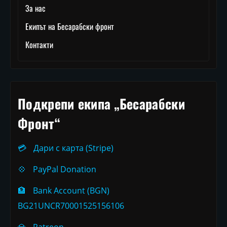
За нас
Екипът на Бесарабски фронт
Контакти
Подкрепи екипа „Бесарабски
Фронт“
💳
Дари с карта (Stripe)
💠
PayPal Donation
🏦
Bank Account (BGN)
BG21UNCR70001525156106
💎
Patreon