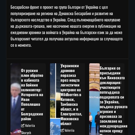
Бесарабски фронт е проект на група българи от Украйна с цел
популяризиране на региона на Дунавска Бесарабия и развитие на
българското наследство в Украйна. След пълномащабното нахлуване
на държавата-грешка, ние насочихме нашата енергия в публикация на
ежедневни хроники за войната в Украйна на български език за да може
българският читател да получава актуална информация за случващото
се в момента.
Украински
България се
От руския
дронове
присъедини
плен обратно
поразиха
към Киивската
в кабината
през нощта
декларация:
на бойния
логистични
участниците
хеликоптер:
центрове на
потвърдиха
Историята на
Wildberries в
подкрепата си
Иван
Котовск,
за Украйна,
Пепеляшко
Тамбовска
осъдиха руската
от
област, и в
агресия и
Болградския
Електростал,
призоваха за
район
Московска
засилване на
област
Valeriia
международния
Valeriia
натиск срещу
Skorych