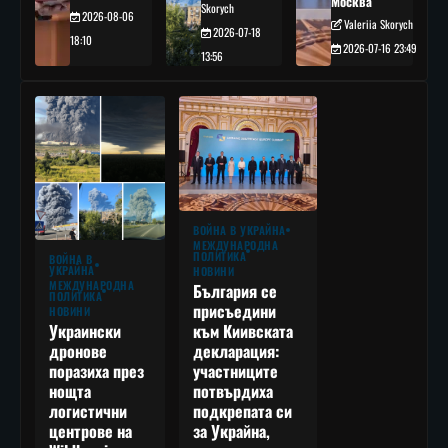
Москва
Skorych
2026-08-06
Valeriia Skorych
2026-07-18
18:10
2026-07-16 23:49
13:56
ВОЙНА В УКРАЙНА
МЕЖДУНАРОДНА
ПОЛИТИКА
ВОЙНА В
УКРАЙНА
НОВИНИ
МЕЖДУНАРОДНА
България се
ПОЛИТИКА
присъедини
НОВИНИ
към Киивската
Украински
декларация:
дронове
участниците
поразиха през
потвърдиха
нощта
подкрепата си
логистични
за Украйна,
центрове на