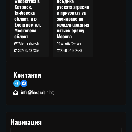
осъдиха
Wildberries в
руската агресия
Котовск,
и призоваха за
Тамбовска
засилване на
област, и в
международния
Електростал,
натиск срещу
Московска
Москва
област
Valeriia Skorych
Valeriia Skorych
2026-07-16 23:49
2026-07-18 13:56
Контакти
Telegram
Facebook
info@besarabia.bg
Навигация