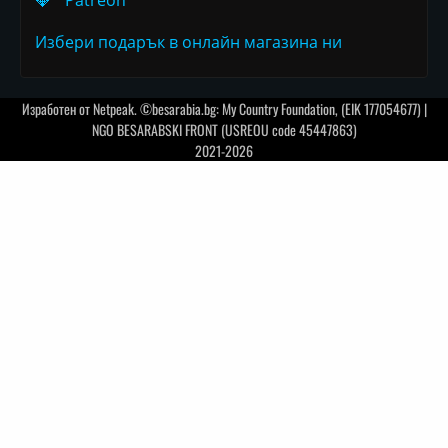
Избери подарък в онлайн магазина ни
Изработен от
Netpeak
. ©besarabia.bg: My Country Foundation, (EIK 177054677) |
NGO BESARABSKI FRONT (USREOU code 45447863)
2021-2026