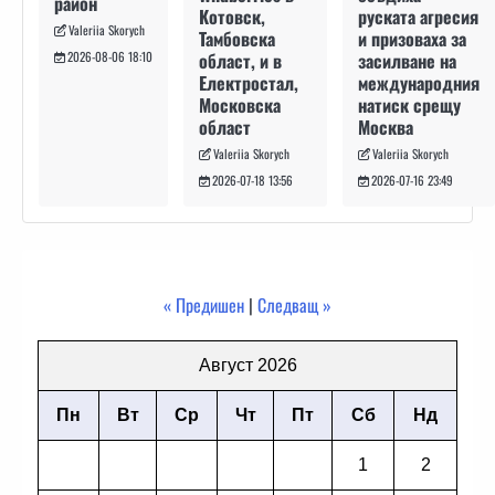
район
руската агресия
Котовск,
Valeriia Skorych
и призоваха за
Тамбовска
засилване на
област, и в
2026-08-06 18:10
международния
Електростал,
натиск срещу
Московска
Москва
област
Valeriia Skorych
Valeriia Skorych
2026-07-16 23:49
2026-07-18 13:56
« Предишен
|
Следващ »
Август 2026
Пн
Вт
Ср
Чт
Пт
Сб
Нд
1
2