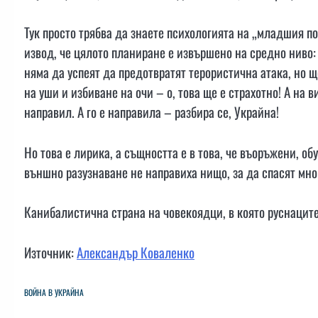
Тук просто трябва да знаете психологията на „младшия по
извод, че цялото планиране е извършено на средно ниво: 
няма да успеят да предотвратят терористична атака, но 
на уши и избиване на очи – о, това ще е страхотно! А на 
направил. А го е направила – разбира се, Украйна!
Но това е лирика, а същността е в това, че въоръжени, о
външно разузнаване не направиха нищо, за да спасят мн
Канибалистична страна на човекоядци, в която руснаците
Източник:
Александър Коваленко
ВОЙНА В УКРАЙНА