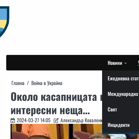
Skip
to
content
Новини
Ежедневна стат
Главна
Война в Украйна
Около касапницата на Кроку
Международна 
интересни неща…
Свят
2024-03-27 14:05
Александър Коваленко
Инциденти