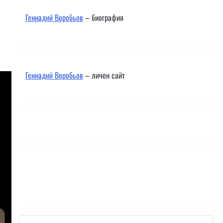
Геннадий Воробьов
– биография
Геннадий Воробьов
– личен сайт
Контакти