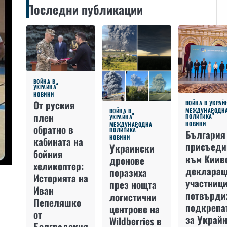
Последни публикации
ВОЙНА В
УКРАЙНА
НОВИНИ
От руския
ВОЙНА В УКРАЙ
МЕЖДУНАРОДН
ВОЙНА В
плен
ПОЛИТИКА
УКРАЙНА
НОВИНИ
МЕЖДУНАРОДНА
обратно в
ПОЛИТИКА
България
НОВИНИ
кабината на
присъеди
Украински
бойния
към Киив
дронове
хеликоптер:
декларац
поразиха
Историята на
участниц
през нощта
Иван
потвърди
логистични
Пепеляшко
подкрепа
центрове на
от
за Украйн
Wildberries в
Болградския