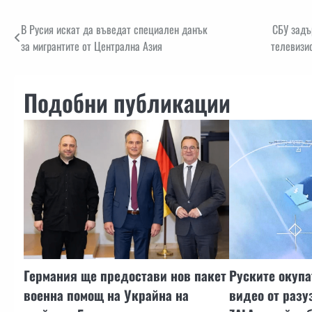
Навигация
В Русия искат да въведат специален данък
СБУ задъ
за мигрантите от Централна Азия
телевизи
Подобни публикации
Германия ще предостави нов пакет
Руските окупа
военна помощ на Украйна на
видео от раз