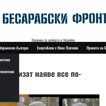
Хроники за войната в Украйна
Украински българи
ЕнергоБлок с Иван Плачков
Проекти на 
истика
с излизат наяве все по-
политика