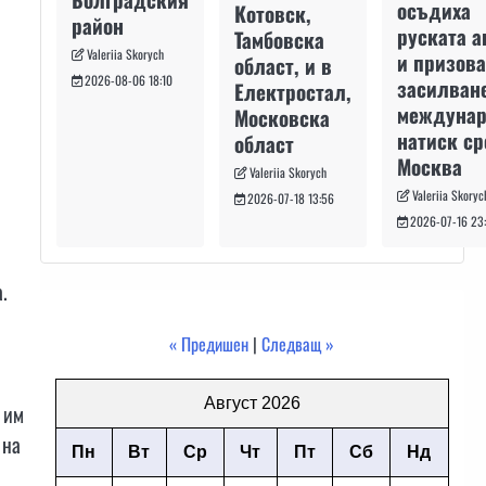
осъдиха
Котовск,
район
руската а
Тамбовска
Valeriia Skorych
и призова
област, и в
2026-08-06 18:10
засилван
Електростал,
междуна
Московска
натиск с
област
Москва
Valeriia Skorych
Valeriia Skoryc
2026-07-18 13:56
2026-07-16 23
.
« Предишен
|
Следващ »
Август 2026
 им
 на
Пн
Вт
Ср
Чт
Пт
Сб
Нд