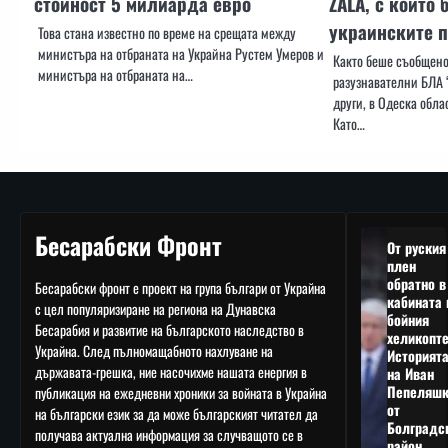
стойност 5 милиарда евро
ZALA, с който 
украинските 
Това стана известно по време на срещата между
министъра на отбраната на Украйна Рустем Умеров и
Както беше съобщено
министъра на отбраната на…
разузнавателни БЛА 
други, в Одеска обла
Като…
Бесарабски Фронт
От руския
плен
обратно в
Бесарабски фронт е проект на група българи от Украйна
кабината 
с цел популяризиране на региона на Дунавска
бойния
Бесарабия и развитие на българското наследство в
хеликопте
Украйна. След пълномащабното нахлуване на
Историят
държавата-грешка, ние насочихме нашата енергия в
на Иван
Пепеляшк
публикация на ежедневни хроники за войната в Украйна
от
на български език за да може българският читател да
Болградс
получава актуална информация за случващото се в
район