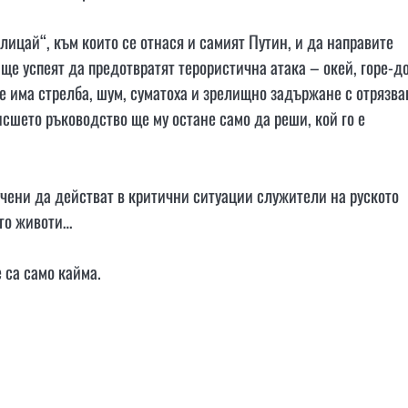
лицай“, към които се отнася и самият Путин, и да направите
ще успеят да предотвратят терористична атака – окей, горе-до
ще има стрелба, шум, суматоха и зрелищно задържане с отрязва
висшето ръководство ще му остане само да реши, кой го е
бучени да действат в критични ситуации служители на руското
ого животи…
 са само кайма.