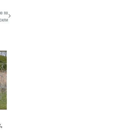
но по
 сили
,