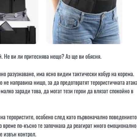
й. Не ви ли притеснява нещо? Аз ще ви обясня.
но разузнаване, има ясно видим тактически кобур на корема.
о не направиха нищо, за да предотвратят терористичната атака
малко заради това, да могат тези герои да влязат спокойно в
 на терористите, особено след като първоначално поведението
 време по-късно те започнаха да реагират много емоционално
е извън контрол.