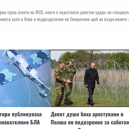
ржа група агенти на ФСБ, която е подготвяла ракетни удари, по-специал
онната кула в Киев и подразделения на Генералния щаб на въоръжените
тори публикуваха
Девет души бяха арестувани в
узнавателния БЛА
Полша по подозрение за саботаж