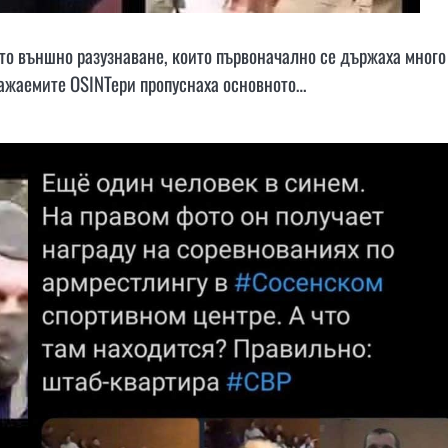
ото външно разузнаване, които първоначално се държаха много
важаемите OSINТери пропуснаха основното…