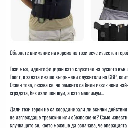
Обърнете внимание на корема на този вече известен геро
Този мъж, идентифициран като служител на руското външ
Тоест, в залата имаше въоръжени служители на СВР, коит
Освен това, оказва се, че рамките са били изключени най-
сградата, без излишен шум, а като максимум…
Дали тези герои не са координирали ли всички действия
не изглеждаше тревожно или обезпокоено? Само известно
случващото се, което можеше да означава, че операцията 