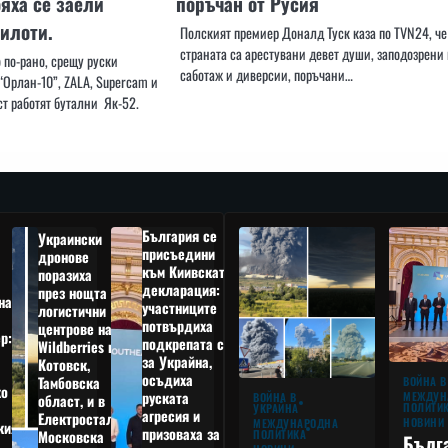
бяха се заели
поръчан от Русия
пилоти.
Полският премиер Доналд Туск каза по TVN24, че
страната са арестувани девет души, заподозрени 
 по-рано, срещу руски
саботаж и диверсии, поръчани…
“Орлан-10”, ZALA, Supercam и
ст работят бутални Як-52.
България се
Украински
присъедини
дронове
към Киивската
поразиха
декларация:
през нощта
на
участниците
логистични
потвърдиха
центрове на
р:
подкрепата си
Wildberries в
а
за Украйна,
Котовск,
осъдиха
Тамбовска
ВОЙНА В
о
руската
МЕЖДУН
ВОЙНА В
област, и в
ПОЛИТИ
УКРАЙНА
агресия и
Електростал,
НОВИНИ
МЕЖДУНАРОДНА
кия
призоваха за
ПОЛИТИКА
Московска
Бълг