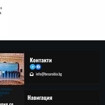
 в
в
Контакти
Telegram
Facebook
info@besarabia.bg
 УКРАЙНА
АРОДНА
Навигация
КА
ария се