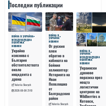
Последни публикации
ВОЙНА В
ВОЙНА В УКРАЙНА
УКРАЙНА
МЕЖДУНАРОДНА
НОВИНИ
ПОЛИТИКА
От руския
НОВИНИ
Украйна
плен
ВОЙНА В
УКРАЙНА
изяснява с
обратно в
МЕЖДУНАРОДНА
България
кабината на
ПОЛИТИКА
НОВИНИ
обстоятелствата
бойния
Украински
около
хеликоптер:
дронове
инцидента с
Историята на
поразиха през
дрона
Иван
нощта
Пепеляшко
Valeriia Skorych
логистични
от
2026-08-08 21:10
центрове на
Болградския
Wildberries в
район
Котовск,
Valeriia Skorych
Тамбовска