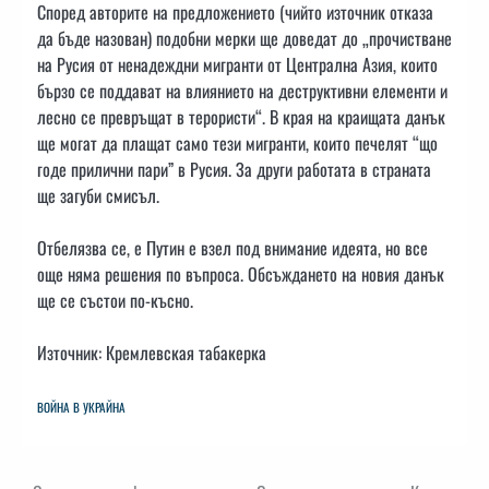
Според авторите на предложението (чийто източник отказа
да бъде назован) подобни мерки ще доведат до „прочистване
на Русия от ненадеждни мигранти от Централна Азия, които
бързо се поддават на влиянието на деструктивни елементи и
лесно се превръщат в терористи“. В края на краищата данък
ще могат да плащат само тези мигранти, които печелят “що
годе прилични пари” в Русия. За други работата в страната
ще загуби смисъл.
Отбелязва се, е Путин е взел под внимание идеята, но все
още няма решения по въпроса. Обсъждането на новия данък
ще се състои по-късно.
Източник: Кремлевская табакерка
ВОЙНА В УКРАЙНА