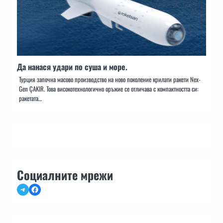
Да нанася удари по суша и море.
Турция започна масово производство на ново поколение крилати ракети Nex-
Gen ÇAKIR. Това високотехнологично оръжие се отличава с компактността си:
ракетата…
Социалните мрежи
Telegram
Facebook