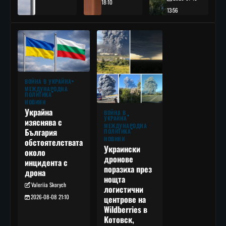
18:10
13:56
ВОЙНА В УКРАЙНА
МЕЖДУНАРОДНА
ПОЛИТИКА
НОВИНИ
Украйна
ВОЙНА В
УКРАЙНА
изяснява с
МЕЖДУНАРОДНА
България
ПОЛИТИКА
НОВИНИ
обстоятелствата
Украински
около
дронове
инцидента с
поразиха през
дрона
нощта
Valeriia Skorych
логистични
2026-08-08 21:10
центрове на
Wildberries в
Котовск,