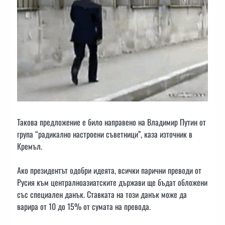
Такова предложение е било направено на Владимир Путин от
група “радикално настроени съветници”, каза източник в
Кремъл.
Ако президентът одобри идеята, всички парични преводи от
Русия към централноазиатските държави ще бъдат обложени
със специален данък. Ставката на този данък може да
варира от 10 до 15% от сумата на превода.