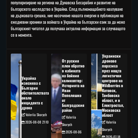
популяризиране на региона на Дунавска Бесарабия и развитие на
българското наследство в Украйна. След пълномащабното нахлуване
на държавата-грешка, ние насочихме нашата енергия в публикация на
ежедневни хроники за войната в Украйна на български език за да може
българският читател да получава актуална информация за случващото
се в момента.
Украински
От руския
дронове
плен обратно
поразиха
в кабината
през нощта
на бойния
логистични
Украйна
хеликоптер:
центрове на
изяснява с
Историята на
Wildberries в
България
Иван
Котовск,
обстоятелствата
Пепеляшко
Тамбовска
около
от
област, и в
инцидента с
Болградския
Електростал,
дрона
район
Московска
Valeriia Skorych
област
Valeriia
2026-08-08 21:10
Valeriia
Skorych
Skorych
2026-08-06
2026-07-18