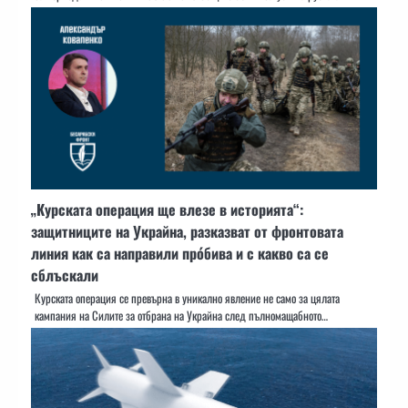
„Курската операция ще влезе в историята“:
защитниците на Украйна, разказват от фронтовата
линия как са направили про́бива и с какво са се
сблъскали
Курската операция се превърна в уникално явление не само за цялата
кампания на Силите за отбрана на Украйна след пълномащабното…