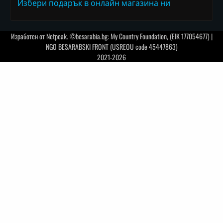
Избери подарък в онлайн магазина ни
Изработен от
Netpeak
. ©besarabia.bg: My Country Foundation, (EIK 177054677) |
NGO BESARABSKI FRONT (USREOU code 45447863)
2021-2026