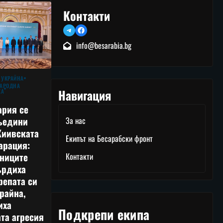
Контакти
Telegram
Facebook
info@besarabia.bg
 УКРАЙНА
АРОДНА
Навигация
КА
ария се
ъедини
За нас
Киивската
Екипът на Бесарабски фронт
арация:
тниците
Контакти
ърдиха
репата си
райна,
иха
Подкрепи екипа
та агресия