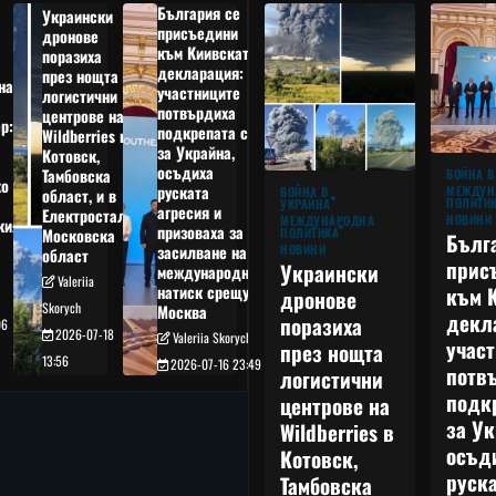
България се
Украински
присъедини
дронове
към Киивската
поразиха
декларация:
през нощта
на
участниците
логистични
потвърдиха
центрове на
р:
подкрепата си
Wildberries в
а
за Украйна,
Котовск,
осъдиха
Тамбовска
ВОЙНА В
о
руската
МЕЖДУН
ВОЙНА В
област, и в
ПОЛИТИ
УКРАЙНА
агресия и
Електростал,
НОВИНИ
МЕЖДУНАРОДНА
кия
призоваха за
ПОЛИТИКА
Московска
Бълг
НОВИНИ
засилване на
област
прис
Украински
международния
Valeriia
към 
натиск срещу
дронове
Skorych
Москва
декл
поразиха
06
2026-07-18
Valeriia Skorych
учас
през нощта
13:56
2026-07-16 23:49
потв
логистични
подк
центрове на
за Ук
Wildberries в
осъд
Котовск,
руска
Тамбовска