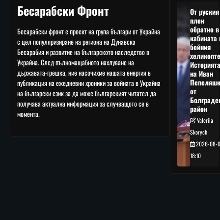
Бесарабски Фронт
От руския
плен
обратно в
Бесарабски фронт е проект на група българи от Украйна
кабината 
с цел популяризиране на региона на Дунавска
бойния
Бесарабия и развитие на българското наследство в
хеликопте
Украйна. След пълномащабното нахлуване на
Историят
държавата-грешка, ние насочихме нашата енергия в
на Иван
Пепеляшк
публикация на ежедневни хроники за войната в Украйна
от
на български език за да може българският читател да
Болградс
получава актуална информация за случващото се в
район
момента.
Valeriia
Skorych
2026-08-
18:10