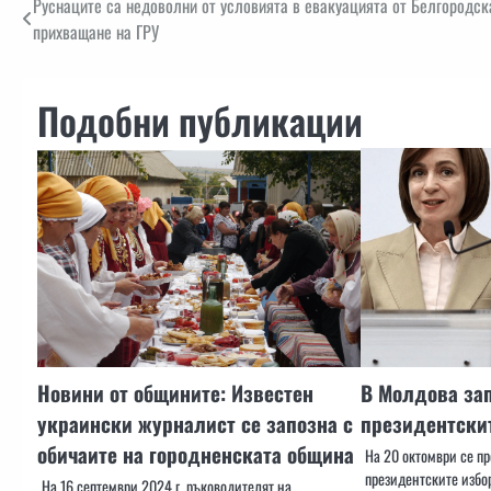
Навигация
Руснаците са недоволни от условията в евакуацията от Белгородска
прихващане на ГРУ
Подобни публикации
Новини от общините: Известен
В Молдова зап
украински журналист се запозна с
президентски
обичаите на городненската община
На 20 октомври се пр
президентските избор
На 16 септември 2024 г. ръководителят на