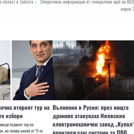
 област в Тайгата –
Оперативна информация от генералния щаб на ВСУ
април 
очна вторият тур на
Вълнения в Русия: през нощта
те избори
дронове атакуваха Ижевския
електромеханичен завод „Купол“
оведе първият тур на
и, но тогава никой от 11-те
произвеждащ системи за ПВО