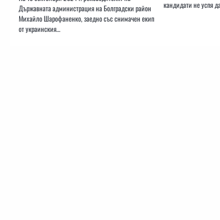
кандидати не успя д
Държавната администрация на Болградски район
Михайло Шарофаненко, заедно със снимачен екип
от украинския…