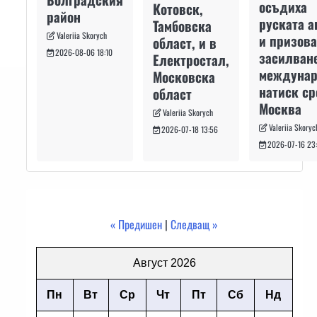
осъдиха
Котовск,
район
руската а
Тамбовска
Valeriia Skorych
и призова
област, и в
2026-08-06 18:10
засилван
Електростал,
междуна
Московска
натиск с
област
Москва
Valeriia Skorych
Valeriia Skoryc
2026-07-18 13:56
2026-07-16 23
« Предишен
|
Следващ »
Август 2026
Пн
Вт
Ср
Чт
Пт
Сб
Нд