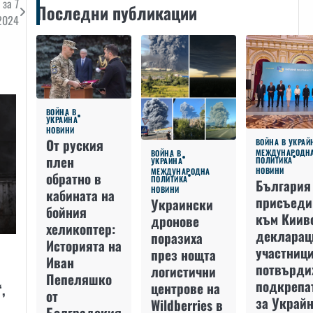
 за 7
Последни публикации
2024
ВОЙНА В
УКРАЙНА
НОВИНИ
От руския
ВОЙНА В УКРАЙ
МЕЖДУНАРОДН
ВОЙНА В
плен
ПОЛИТИКА
УКРАЙНА
НОВИНИ
МЕЖДУНАРОДНА
обратно в
ПОЛИТИКА
България
НОВИНИ
кабината на
присъеди
Украински
бойния
към Киив
дронове
хеликоптер:
декларац
поразиха
Историята на
участниц
през нощта
Иван
потвърди
логистични
Пепеляшко
подкрепа
центрове на
,
от
за Украйн
Wildberries в
Болградския