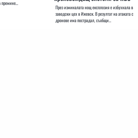
а премине…
През изминалата нощ експлозия е избухнала в
заводски цех в Ижевск. В резултат на атаката с
дронове има пострадал, съобщи…