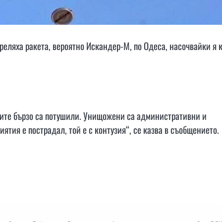
реляха ракета, вероятно Искандер-М, по Одеса, насочвайки я 
ците бързо са потушили. Унищожени са административни и
ятия е пострадал, той е с контузия“, се казва в съобщението.