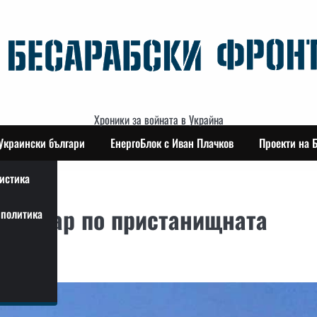
Хроники за войната в Украйна
Украински българи
ЕнергоБлок с Иван Плачков
Проекти на 
истика
ен удар по пристанищната
политика