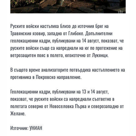
Руските войски настъпиха близо до източния бряг на
Травянския язовир, западно от Глибоке. Допълнителни
геолокационни кадри, публикувани на 14 август, показват, че
руските войски също са напреднали на юг по протежение на
ветрозащитен пояс в полето, югоизточно от Лукянци.
В същото време анализаторите потвърдиха настъплението на
противника в Покровско направление.
Геолокационни кадри, публикувани на 13 и 14 август,
показват, че руските войски са напреднали съответно в
полетата северно от Новоселовка Първа и северозападно от
Желане.
Източник: УНИАН