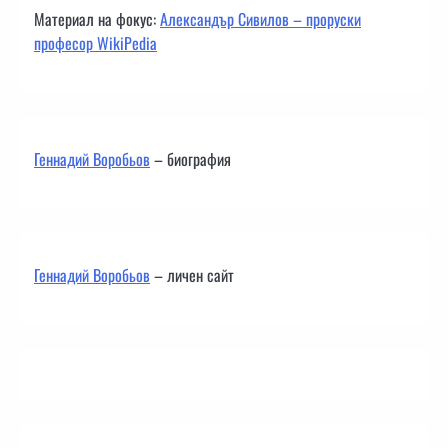
Материал на фокус:
Александър Сивилов – проруски
професор WikiPedia
Геннадий Воробьов
– биография
Геннадий Воробьов
– личен сайт