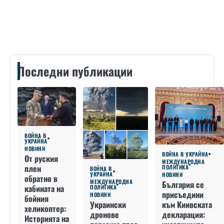
Контакти
Последни публикации
ВОЙНА В
УКРАЙНА
НОВИНИ
ВОЙНА В УКРАЙНА
От руския
МЕЖДУНАРОДНА
плен
ПОЛИТИКА
ВОЙНА В
УКРАЙНА
НОВИНИ
обратно в
МЕЖДУНАРОДНА
България се
кабината на
ПОЛИТИКА
присъедини
НОВИНИ
бойния
към Киивската
Украински
хеликоптер:
декларация:
дронове
Историята на