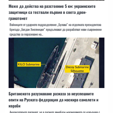
Може да действа на разстояние 5 км: украинските
защитници са тествали първия в света дрон-
гранатомет
Войниците от ударното подразделение „Булава“ на отделната президентска
бригада „Богдан Хмелницки“ продължават да разработват нови съвременни
средства за поразяване на…
​​Британското разузнаване разказа за неуспешните
опити на Руската федерация да маскира самолети и
кораби
Анализаторите посочват, че в руските авиобази маскировката се извършва с