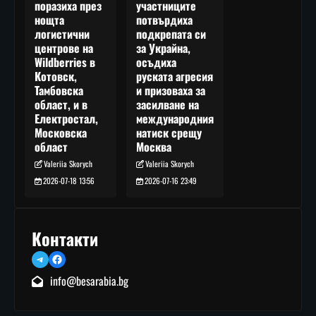
участниците
поразиха през
потвърдиха
нощта
подкрепата си
логистични
за Украйна,
центрове на
осъдиха
Wildberries в
руската агресия
Котовск,
и призоваха за
Тамбовска
засилване на
област, и в
международния
Електростал,
натиск срещу
Московска
Москва
област
Valeriia Skorych
Valeriia Skorych
2026-07-16 23:49
2026-07-18 13:56
Контакти
Telegram
Facebook
info@besarabia.bg