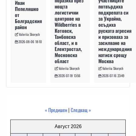
участниците
поразиха през
Иван
потвърдиха
нощта
Пепеляшко
подкрепата си
логистични
от
за Украйна,
центрове на
Болградския
осъдиха
Wildberries в
район
руската агресия
Котовск,
Valeriia Skorych
и призоваха за
Тамбовска
засилване на
област, и в
2026-08-06 18:10
международния
Електростал,
натиск срещу
Московска
Москва
област
Valeriia Skorych
Valeriia Skorych
2026-07-16 23:49
2026-07-18 13:56
« Предишен
|
Следващ »
Август 2026