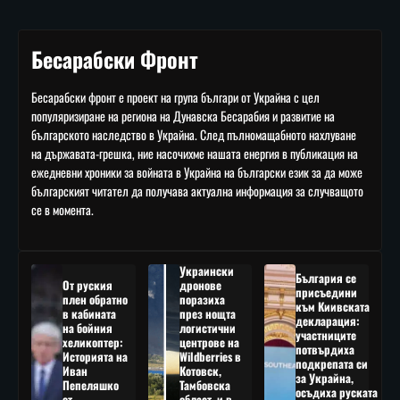
Бесарабски Фронт
Бесарабски фронт е проект на група българи от Украйна с цел
популяризиране на региона на Дунавска Бесарабия и развитие на
българското наследство в Украйна. След пълномащабното нахлуване
на държавата-грешка, ние насочихме нашата енергия в публикация на
ежедневни хроники за войната в Украйна на български език за да може
българският читател да получава актуална информация за случващото
се в момента.
Украински
България се
От руския
дронове
присъедини
плен обратно
поразиха
към Киивската
в кабината
през нощта
декларация:
на бойния
логистични
участниците
хеликоптер:
центрове на
потвърдиха
Историята на
Wildberries в
подкрепата си
Иван
Котовск,
за Украйна,
Пепеляшко
Тамбовска
осъдиха руската
от
област, и в