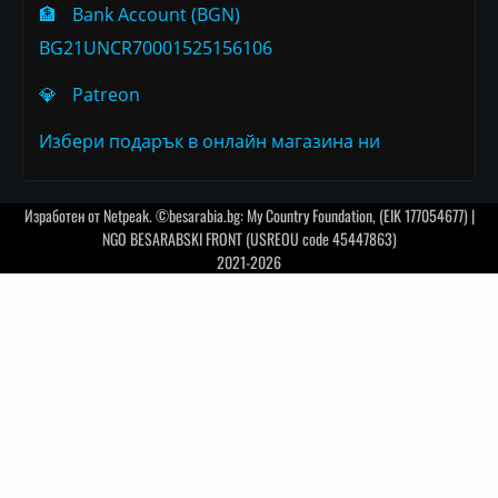
🏦
Bank Account (BGN)
BG21UNCR70001525156106
💎
Patreon
Избери подарък в онлайн магазина ни
Изработен от
Netpeak
. ©besarabia.bg: My Country Foundation, (EIK 177054677) |
NGO BESARABSKI FRONT (USREOU code 45447863)
2021-2026