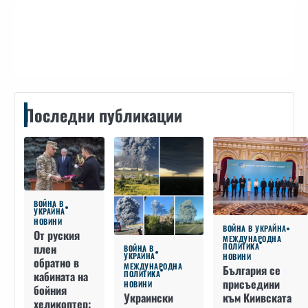
Контакти
Последни публикации
ВОЙНА В
УКРАЙНА
НОВИНИ
ВОЙНА В УКРАЙНА
От руския
МЕЖДУНАРОДНА
плен
ПОЛИТИКА
ВОЙНА В
УКРАЙНА
НОВИНИ
обратно в
МЕЖДУНАРОДНА
България се
кабината на
ПОЛИТИКА
присъедини
НОВИНИ
бойния
към Киивската
Украински
хеликоптер: