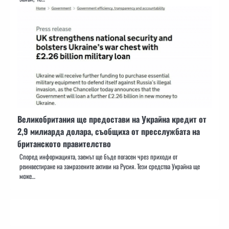
Великобритания ще предостави на Украйна кредит от
2,9 милиарда долара, съобщиха от пресслужбата на
британското правителство
Според информацията, заемът ще бъде погасен чрез приходи от
реинвестиране на замразените активи на Русия. Тези средства Украйна ще
може…