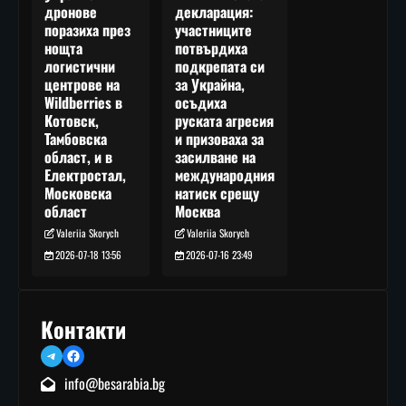
декларация:
дронове
участниците
поразиха през
потвърдиха
нощта
подкрепата си
логистични
за Украйна,
центрове на
осъдиха
Wildberries в
руската агресия
Котовск,
и призоваха за
Тамбовска
засилване на
област, и в
международния
Електростал,
натиск срещу
Московска
Москва
област
Valeriia Skorych
Valeriia Skorych
2026-07-16 23:49
2026-07-18 13:56
Контакти
Telegram
Facebook
info@besarabia.bg