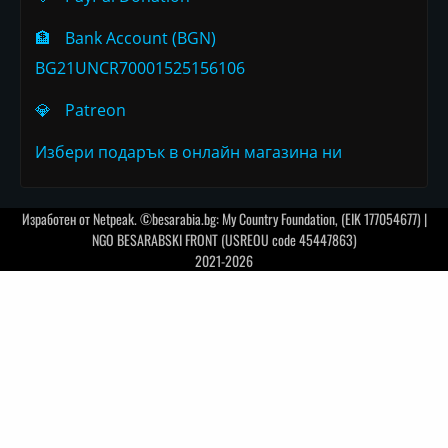
🏦
Bank Account (BGN)
BG21UNCR70001525156106
💎
Patreon
Избери подарък в онлайн магазина ни
Изработен от
Netpeak
. ©besarabia.bg: My Country Foundation, (EIK 177054677) |
NGO BESARABSKI FRONT (USREOU code 45447863)
2021-2026