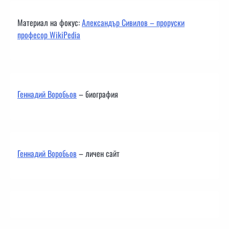
Материал на фокус:
Александър Сивилов – проруски
професор WikiPedia
Геннадий Воробьов
– биография
Геннадий Воробьов
– личен сайт