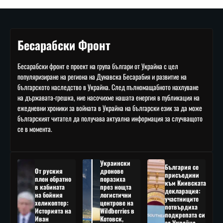
Бесарабски Фронт
Бесарабски фронт е проект на група българи от Украйна с цел
популяризиране на региона на Дунавска Бесарабия и развитие на
българското наследство в Украйна. След пълномащабното нахлуване
на държавата-грешка, ние насочихме нашата енергия в публикация на
ежедневни хроники за войната в Украйна на български език за да може
българският читател да получава актуална информация за случващото
се в момента.
Украински
България се
От руския
дронове
присъедини
плен обратно
поразиха
към Киивската
в кабината
през нощта
декларация:
на бойния
логистични
участниците
хеликоптер:
центрове на
потвърдиха
Историята на
Wildberries в
подкрепата си
Иван
Котовск,
за Украйна,