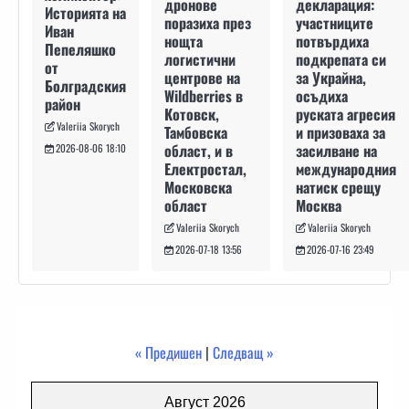
декларация:
дронове
Историята на
участниците
поразиха през
Иван
потвърдиха
нощта
Пепеляшко
подкрепата си
логистични
от
за Украйна,
центрове на
Болградския
осъдиха
Wildberries в
район
руската агресия
Котовск,
Valeriia Skorych
и призоваха за
Тамбовска
засилване на
област, и в
2026-08-06 18:10
международния
Електростал,
натиск срещу
Московска
Москва
област
Valeriia Skorych
Valeriia Skorych
2026-07-16 23:49
2026-07-18 13:56
« Предишен
|
Следващ »
Август 2026