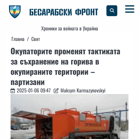
Skip
to
content
Хроники за войната в Украйна
Главна
Свят
Окупаторите променят тактиката
за съхранение на горива в
окупираните територии –
партизани
2025-01-06 09:47
Maksym Karmazynovskyi