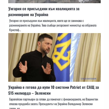
Унгария се присъедини към коалицията за
разминиране на Украйна
Унгария се присъедини към коалицията, която ще се занимава с
разминирането на Украйна. Това съобщи унгарският министър на отбраната
Кристоф…
Украйна е готова да купи 10 системи Patriot от САЩ за
$15 милиарда – Зеленски
Европейски партньори са готови да помогнат с финансирането, но Вашингтон
отказва продажба засега. Президентът на Украйна Володимир Зеленски
заяви, че…