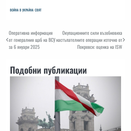
ВОЙНА В УКРАЙНА
СВЯТ
Навигация
Оперативна информация
Окупационните сили възобновиха
от генералния щаб на ВСУ
настъпателните операции източно от
за 6 януари 2025
Покровск: оценка на ISW
Подобни публикации