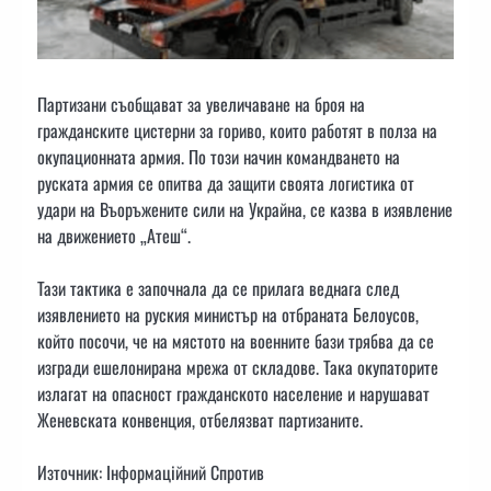
Партизани съобщават за увеличаване на броя на
гражданските цистерни за гориво, които работят в полза на
окупационната армия. По този начин командването на
руската армия се опитва да защити своята логистика от
удари на Въоръжените сили на Украйна, се казва в изявление
на движението „Атеш“.
Тази тактика е започнала да се прилага веднага след
изявлението на руския министър на отбраната Белоусов,
който посочи, че на мястото на военните бази трябва да се
изгради ешелонирана мрежа от складове. Така окупаторите
излагат на опасност гражданското население и нарушават
Женевската конвенция, отбелязват партизаните.
Източник: Інформаційний Спротив