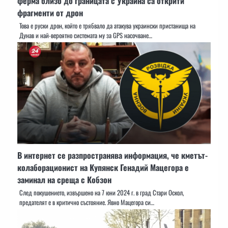
ферма близо до границата с Украйна са открити
фрагменти от дрон
Това е руски дрон, който е трябвало да атакува украински пристанища на
Дунав и най-вероятно системата му за GPS насочване…
В интернет се разпространява информация, че кметът-
колаборационист на Купянск Генадий Мацегора е
заминал на среща с Кобзон
След покушението, извършено на 7 юни 2024 г. в град Стари Оскол,
предателят е в критично състояние. Явно Мацегора си…