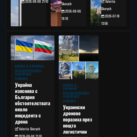
2026-08-08 21:10
Valeriia
Skorych
Skorych
2026-08-06
2026-07-18
18:10
13:56
ВОЙНА В УКРАЙНА
МЕЖДУНАРОДНА
ПОЛИТИКА
НОВИНИ
Украйна
ВОЙНА В
УКРАЙНА
изяснява с
МЕЖДУНАРОДНА
България
ПОЛИТИКА
НОВИНИ
обстоятелствата
Украински
около
дронове
инцидента с
поразиха през
дрона
нощта
Valeriia Skorych
логистични
2026-08-08 21:10