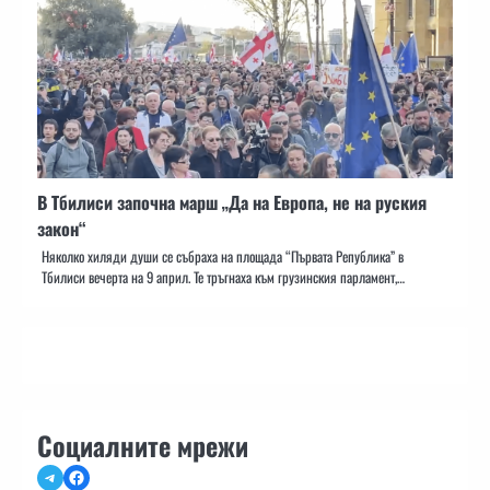
В Тбилиси започна марш „Да на Европа, не на руския
закон“
Няколко хиляди души се събраха на площада “Първата Република” в
Тбилиси вечерта на 9 април. Те тръгнаха към грузинския парламент,…
Социалните мрежи
Telegram
Facebook