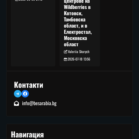
центрове на
Wildberries в
Котовск,
Тамбовска
област, и в
Електростал,
Московска
област
Valeriia Skorych
2026-07-18 13:56
Контакти
Telegram
Facebook
info@besarabia.bg
Навигация