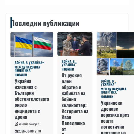
Последни публикации
ВОЙНА В
ВОЙНА В УКРАЙНА
УКРАЙНА
МЕЖДУНАРОДНА
НОВИНИ
ПОЛИТИКА
От руския
НОВИНИ
Украйна
плен
ВОЙНА В
УКРАЙНА
изяснява с
обратно в
МЕЖДУНАРОДНА
България
кабината на
ПОЛИТИКА
НОВИНИ
обстоятелствата
бойния
Украински
около
хеликоптер:
дронове
инцидента с
Историята на
поразиха през
дрона
Иван
нощта
Пепеляшко
Valeriia Skorych
логистични
от
2026-08-08 21:10
центрове на