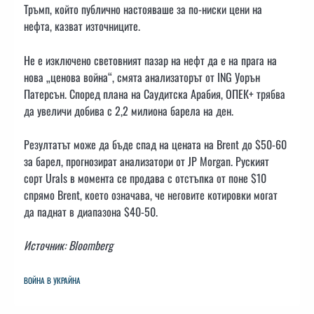
Тръмп, който публично настояваше за по-ниски цени на
нефта, казват източниците.
Не е изключено световният пазар на нефт да е на прага на
нова „ценова война“, смята анализаторът от ING Уорън
Патерсън. Според плана на Саудитска Арабия, ОПЕК+ трябва
да увеличи добива с 2,2 милиона барела на ден.
Резултатът може да бъде спад на цената на Brent до $50-60
за барел, прогнозират анализатори от JP Morgan. Руският
сорт Urals в момента се продава с отстъпка от поне $10
спрямо Brent, което означава, че неговите котировки могат
да паднат в диапазона $40-50.
Источник: Bloomberg
ВОЙНА В УКРАЙНА