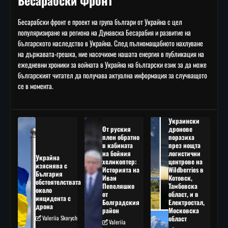
Бесарабски фронт е проект на група българи от Украйна с цел
популяризиране на региона на Дунавска Бесарабия и развитие на
българското наследство в Украйна. След пълномащабното нахлуване
на държавата-грешка, ние насочихме нашата енергия в публикация на
ежедневни хроники за войната в Украйна на български език за да може
българският читател да получава актуална информация за случващото
се в момента.
Украински
От руския
дронове
плен обратно
поразиха
в кабината
през нощта
на бойния
логистични
Украйна
хеликоптер:
центрове на
изяснява с
Историята на
Wildberries в
България
Иван
Котовск,
обстоятелствата
Пепеляшко
Тамбовска
около
от
област, и в
инцидента с
Болградския
Електростал,
дрона
район
Московска
Valeriia Skorych
област
Valeriia