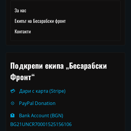
За нас
Екипът на Бесарабски фронт
Контакти
Подкрепи екипа „Бесарабски
Фронт“
💳
Дари с карта (Stripe)
💠
PayPal Donation
🏦
Bank Account (BGN)
BG21UNCR70001525156106