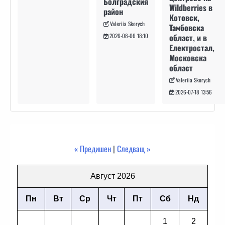
Болградския
Wildberries в
район
Котовск,
Valeriia Skorych
Тамбовска
област, и в
2026-08-06 18:10
Електростал,
Московска
област
Valeriia Skorych
2026-07-18 13:56
« Предишен
|
Следващ »
Август 2026
Пн
Вт
Ср
Чт
Пт
Сб
Нд
1
2