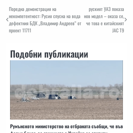
Навигация
Поредна демонстрация на
руският УАЗ показа
некомпетентност: Русия спусна на вода
нов модел – оказа се,
дефектния БДК „Владимир Андреев“ от
че това е китайският
проект 11711
JAC T9
Подобни публикации
Румънското министерство на отбраната съобщи, че във