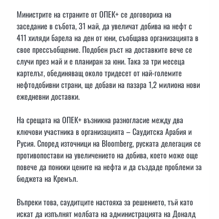
Министрите на страните от ОПЕК+ се договориха на
заседание в събота, 31 май, да увеличат добива на нефт с
411 хиляди барела на ден от юни, съобщава организацията в
свое прессъобщение. Подобен ръст на доставките вече се
случи през май и е планиран за юни. Така за три месеца
картелът, обединяващ около тридесет от най-големите
нефтодобивни страни, ще добави на пазара 1,2 милиона нови
ежедневни доставки.
На срещата на ОПЕК+ възникна разногласие между два
ключови участника в организацията – Саудитска Арабия и
Русия. Според източници на Bloomberg, руската делегация се
противопостави на увеличението на добива, което може още
повече да понижи цените на нефта и да създаде проблеми за
бюджета на Кремъл.
Въпреки това, саудитците настояха за решението, тъй като
искат да изпълнят молбата на администрацията на Доналд