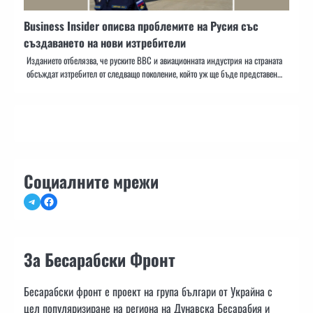
Business Insider описва проблемите на Русия със
създаването на нови изтребители
Изданието отбелязва, че руските ВВС и авиационната индустрия на страната
обсъждат изтребител от следващо поколение, който уж ще бъде представен…
Социалните мрежи
Telegram
Facebook
За Бесарабски Фронт
Бесарабски фронт е проект на група българи от Украйна с
цел популяризиране на региона на Дунавска Бесарабия и