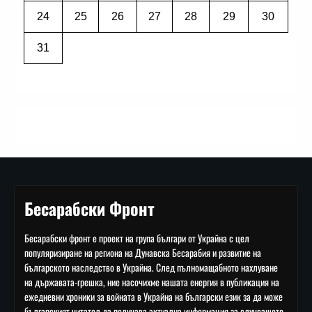
24
25
26
27
28
29
30
31
Бесарабски Фронт
Бесарабски фронт е проект на група българи от Украйна с цел
популяризиране на региона на Дунавска Бесарабия и развитие на
българското наследство в Украйна. След пълномащабното нахлуване
на държавата-грешка, ние насочихме нашата енергия в публикация на
ежедневни хроники за войната в Украйна на български език за да може
българският читател да получава актуална информация за случващото