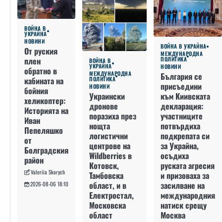
ВОЙНА В
УКРАЙНА
НОВИНИ
ВОЙНА В УКРАЙНА
От руския
МЕЖДУНАРОДНА
плен
ПОЛИТИКА
ВОЙНА В
УКРАЙНА
НОВИНИ
обратно в
МЕЖДУНАРОДНА
България се
кабината на
ПОЛИТИКА
присъедини
НОВИНИ
бойния
към Киивската
Украински
хеликоптер:
декларация:
дронове
Историята на
участниците
поразиха през
Иван
потвърдиха
нощта
Пепеляшко
подкрепата си
логистични
от
за Украйна,
центрове на
Болградския
осъдиха
Wildberries в
район
руската агресия
Котовск,
Valeriia Skorych
и призоваха за
Тамбовска
засилване на
област, и в
2026-08-06 18:10
международния
Електростал,
натиск срещу
Московска
Москва
област