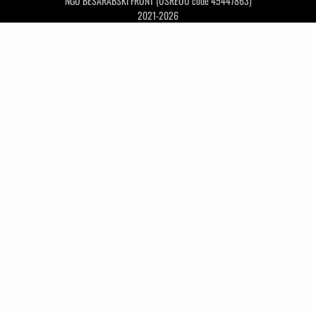
NGO BESARABSKI FRONT (USREOU code 45447863)
2021-2026