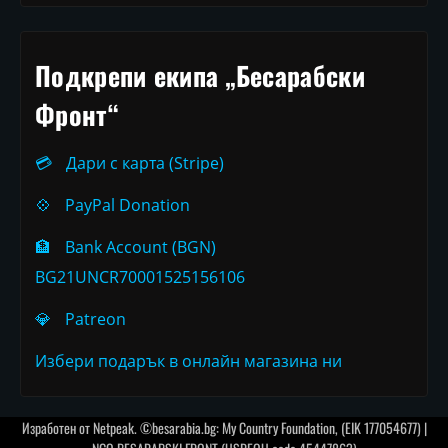
Подкрепи екипа „Бесарабски
Фронт“
💳
Дари с карта (Stripe)
💠
PayPal Donation
🏦
Bank Account (BGN)
BG21UNCR70001525156106
💎
Patreon
Избери подарък в онлайн магазина ни
Изработен от
Netpeak
. ©besarabia.bg: My Country Foundation, (EIK 177054677) |