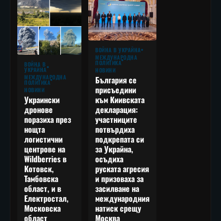
ВОЙНА В УКРАЙНА
МЕЖДУНАРОДНА
ПОЛИТИКА
ВОЙНА В
УКРАЙНА
НОВИНИ
МЕЖДУНАРОДНА
България се
ПОЛИТИКА
присъедини
НОВИНИ
към Киивската
Украински
декларация:
дронове
участниците
поразиха през
потвърдиха
нощта
подкрепата си
логистични
за Украйна,
центрове на
осъдиха
Wildberries в
руската агресия
Котовск,
и призоваха за
Тамбовска
засилване на
област, и в
международния
Електростал,
натиск срещу
Московска
Москва
област