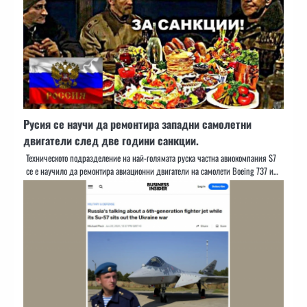
Русия се научи да ремонтира западни самолетни
двигатели след две години санкции.
Техническото подразделение на най-голямата руска частна авиокомпания S7
се е научило да ремонтира авиационни двигатели на самолети Boeing 737 и…