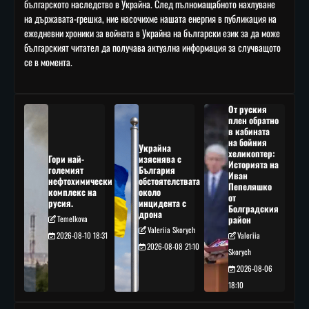
българското наследство в Украйна. След пълномащабното нахлуване
на държавата-грешка, ние насочихме нашата енергия в публикация на
ежедневни хроники за войната в Украйна на български език за да може
българският читател да получава актуална информация за случващото
се в момента.
От руския
плен обратно
в кабината
на бойния
Украйна
хеликоптер:
Гори най-
изяснява с
Историята на
големият
България
Иван
нефтохимически
обстоятелствата
Пепеляшко
комплекс на
около
от
русия.
инцидента с
Болградския
дрона
Temelkova
район
Valeriia Skorych
2026-08-10 18:31
Valeriia
2026-08-08 21:10
Skorych
2026-08-06
18:10