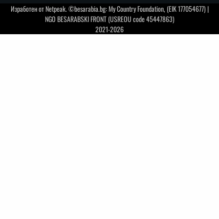
Изработен от
Netpeak
. ©besarabia.bg: My Country Foundation, (EIK 177054677) |
NGO BESARABSKI FRONT (USREOU code 45447863)
2021-2026