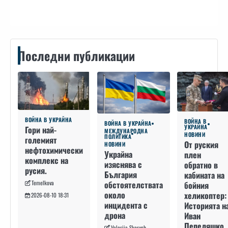
Последни публикации
ВОЙНА В УКРАЙНА
ВОЙНА В
ВОЙНА В УКРАЙНА
УКРАЙНА
Гори най-
МЕЖДУНАРОДНА
НОВИНИ
ПОЛИТИКА
големият
От руския
НОВИНИ
нефтохимически
Украйна
плен
комплекс на
изяснява с
обратно в
русия.
България
кабината на
Temelkova
обстоятелствата
бойния
около
хеликоптер:
2026-08-10 18:31
инцидента с
Историята н
дрона
Иван
Пепеляшко
Valeriia Skorych