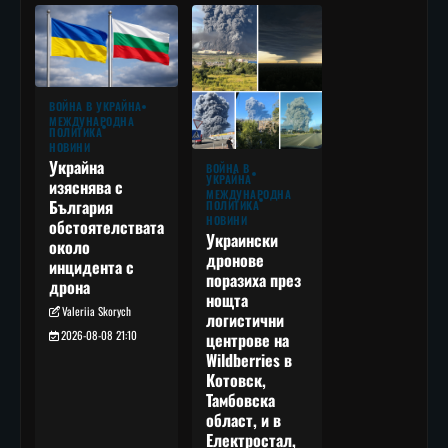
ВОЙНА В УКРАЙНА
МЕЖДУНАРОДНА
ПОЛИТИКА
НОВИНИ
Украйна
ВОЙНА В
УКРАЙНА
изяснява с
МЕЖДУНАРОДНА
България
ПОЛИТИКА
НОВИНИ
обстоятелствата
Украински
около
дронове
инцидента с
поразиха през
дрона
нощта
Valeriia Skorych
логистични
2026-08-08 21:10
центрове на
Wildberries в
Котовск,
Тамбовска
област, и в
Електростал,