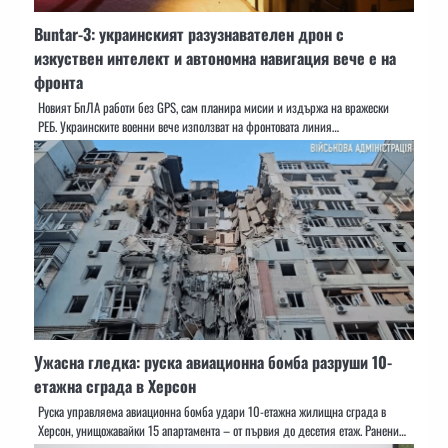
Buntar-3: украинският разузнавателен дрон с
изкуствен интелект и автономна навигация вече е на
фронта
Новият БпЛА работи без GPS, сам планира мисии и издържа на вражески
РЕБ. Украинските военни вече използват на фронтовата линия…
Ужасна гледка: руска авиационна бомба разруши 10-
етажна сграда в Херсон
Рускa управляема авиационна бомба удари 10-етажна жилищна сграда в
Херсон, унищожавайки 15 апартамента – от първия до десетия етаж. Ранени…