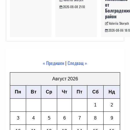
от
2026-08-08 21:10
Болградски
район
Valeriia Skorych
2026-08-06 18:1
« Предишен
|
Следващ »
Август 2026
Пн
Вт
Ср
Чт
Пт
Сб
Нд
1
2
3
4
5
6
7
8
9