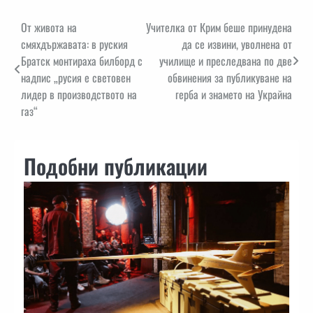
Навигация
От живота на
Учителка от Крим беше принудена
смяхдържавата: в руския
да се извини, уволнена от
Братск монтираха билборд с
училище и преследвана по две
надпис „русия е световен
обвинения за публикуване на
лидер в производството на
герба и знамето на Украйна
газ“
Подобни публикации