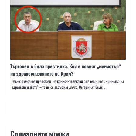
Търговец в бяла престилка. Кой е новият „министър“
на здравеопазването на Крим?
Наскоро Аксенов представи на кримските лекари още един нов „министър на
здравеопазването“ – те не се задържат дълго. Сегашният беше…
Социалните мрежи