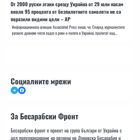
От 2000 руски атаки срещу Украйна от 29 юли насам
около 95 процента от безпилотните самолети не са
поразили видими цели – AP
Информационната агенция Associated Press пише, че. Според журналистите
руските дронове често падат в реки и полета в Украйна, прелитат над…
Социалните мрежи
Telegram
Facebook
За Бесарабски Фронт
Бесарабски фронт е проект на група българи от Украйна с
цел популяризиране на региона на Дунавска Бесарабия и