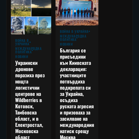
ВОЙНА В УКРАЙНА
МЕЖДУНАРОДНА
ПОЛИТИКА
ВОЙНА В
УКРАЙНА
НОВИНИ
МЕЖДУНАРОДНА
България се
ПОЛИТИКА
присъедини
НОВИНИ
към Киивската
Украински
декларация:
дронове
участниците
поразиха през
потвърдиха
нощта
подкрепата си
логистични
за Украйна,
центрове на
осъдиха
Wildberries в
руската агресия
Котовск,
и призоваха за
Тамбовска
засилване на
област, и в
международния
Електростал,
натиск срещу
Московска
Москва
област