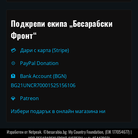
Подкрепи екипа „Бесарабски
Фронт“
💳
Дари с карта (Stripe)
💠
PayPal Donation
🏦
Bank Account (BGN)
BG21UNCR70001525156106
💎
Patreon
Избери подарък в онлайн магазина ни
Изработен от
Netpeak
. ©besarabia.bg: My Country Foundation, (EIK 177054677) |