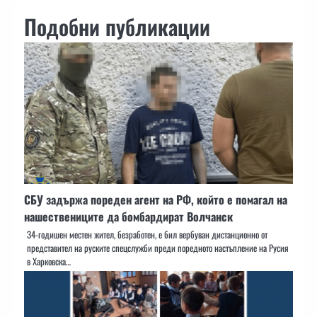
Подобни публикации
СБУ задържа пореден агент на РФ, който е помагал на
нашествениците да бомбардират Волчанск
34-годишен местен жител, безработен, е бил вербуван дистанционно от
представител на руските спецслужби преди поредното настъпление на Русия
в Харковска…