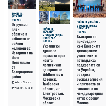
ВОЙНА В
УКРАЙНА
НОВИНИ
ВОЙНА В УКРАЙНА
От руския
МЕЖДУНАРОДНА
плен
ПОЛИТИКА
ВОЙНА В
УКРАЙНА
НОВИНИ
обратно в
МЕЖДУНАРОДНА
България се
кабината на
ПОЛИТИКА
присъедини
НОВИНИ
бойния
към Киивската
Украински
хеликоптер:
декларация:
дронове
Историята на
участниците
поразиха през
Иван
потвърдиха
нощта
Пепеляшко
подкрепата си
логистични
от
за Украйна,
центрове на
Болградския
осъдиха
Wildberries в
район
руската агресия
Котовск,
Valeriia Skorych
и призоваха за
Тамбовска
засилване на
област, и в
2026-08-06 18:10
международния
Електростал,
натиск срещу
Московска
Москва
област