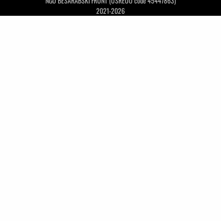
NGO BESARABSKI FRONT (USREOU code 45447863)
2021-2026