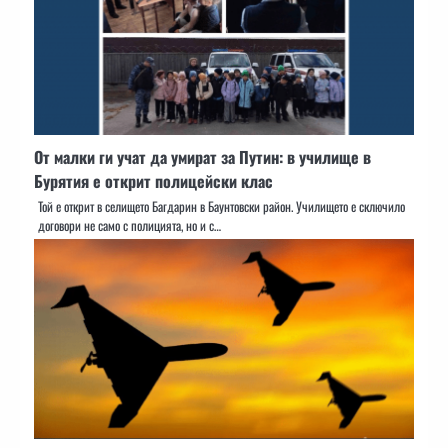
От малки ги учат да умират за Путин: в училище в
Бурятия е открит полицейски клас
Той е открит в селището Багдарин в Баунтовски район. Училището е сключило
договори не само с полицията, но и с…