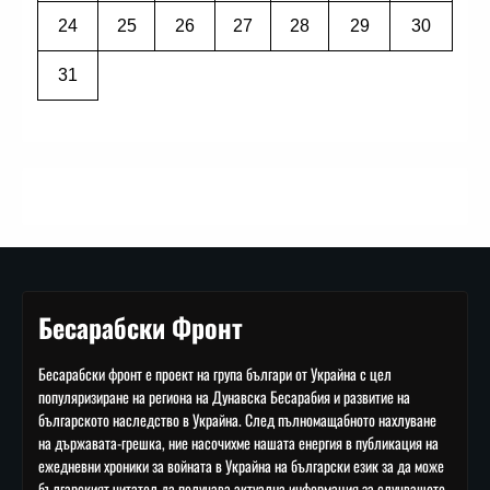
24
25
26
27
28
29
30
31
Бесарабски Фронт
Бесарабски фронт е проект на група българи от Украйна с цел
популяризиране на региона на Дунавска Бесарабия и развитие на
българското наследство в Украйна. След пълномащабното нахлуване
на държавата-грешка, ние насочихме нашата енергия в публикация на
ежедневни хроники за войната в Украйна на български език за да може
българският читател да получава актуална информация за случващото