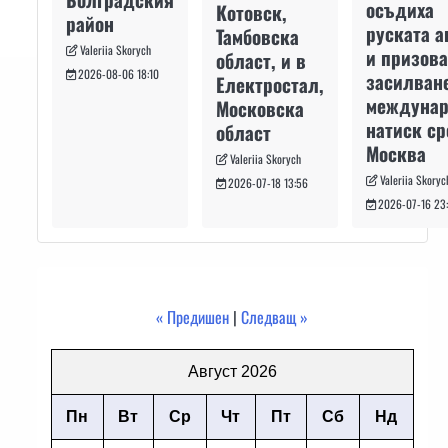
осъдиха
Котовск,
район
руската а
Тамбовска
Valeriia Skorych
и призова
област, и в
2026-08-06 18:10
засилван
Електростал,
междуна
Московска
натиск с
област
Москва
Valeriia Skorych
Valeriia Skoryc
2026-07-18 13:56
2026-07-16 23
« Предишен
|
Следващ »
Август 2026
Пн
Вт
Ср
Чт
Пт
Сб
Нд