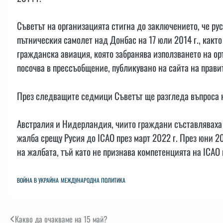
Съветът на организацията стигна до заключението, че ру
пътническия самолет над Донбас на 17 юли 2014 г., какт
гражданска авиация, която забранява използването на о
посочва в прессъобщение, публикувано на сайта на прав
През следващите седмици Съветът ще разгледа въпроса к
Австралия и Нидерландия, чиито граждани съставляваха 
жалба срещу Русия до ICAO през март 2022 г. През юни 20
на жалбата, тъй като не признава компетенцията на ICAO 
ВОЙНА В УКРАЙНА
МЕЖДУНАРОДНА ПОЛИТИКА
Навигация
Какво да очакваме на 15 май?