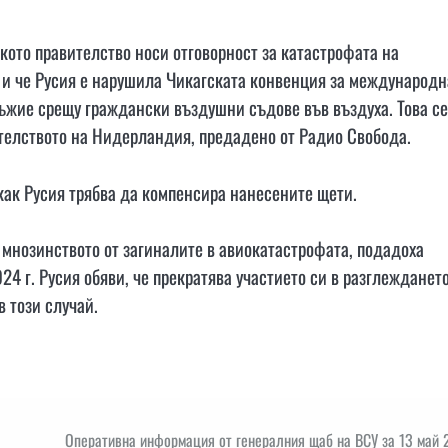
ското правителство носи отговорност за катастрофата на
о и че Русия е нарушила Чикагската конвенция за международн
ръжие срещу граждански въздушни съдове във въздуха. Това се
ителството на Нидерландия, предадено от Радио Свобода.
ак Русия трябва да компенсира нанесените щети.
мнозинството от загиналите в авиокатастрофата, подадоха
24 г. Русия обяви, че прекратява участието си в разглежданет
в този случай.
Оперативна информация от генералния щаб на ВСУ за 13 май 