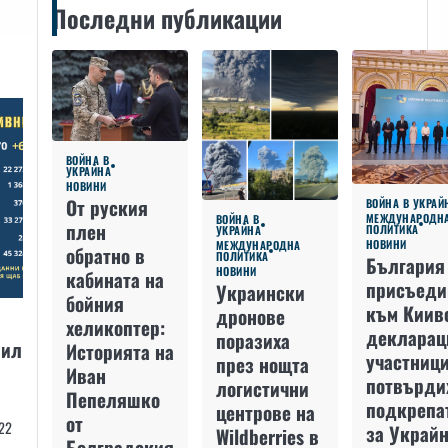
Последни публикации
ВОЙНА В
УКРАЙНА
НОВИНИ
От руския
ВОЙНА В УКРАЙ
МЕЖДУНАРОДН
ВОЙНА В
плен
ПОЛИТИКА
УКРАЙНА
НОВИНИ
МЕЖДУНАРОДНА
обратно в
ПОЛИТИКА
България
НОВИНИ
кабината на
присъеди
Украински
бойния
към Киив
дронове
хеликоптер:
декларац
поразиха
рил
Историята на
участниц
през нощта
Иван
потвърди
логистични
Пепеляшко
подкрепа
центрове на
от
22
за Украйн
Wildberries в
Болградския