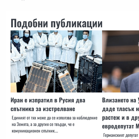
Подобни публикации
Иран е изпратил в Русия два
Влизането на 
спътника за изстрелване
даде тласък 
растеж и в др
Единият от тях може да се използва за наблюдение
на Земята, а за другия се твърди, че е
евродепутат 
комуникационен спътник.…
Германският депутат