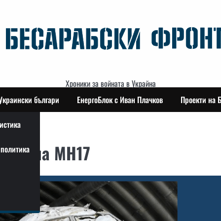
Хроники за войната в Украйна
Украински българи
ЕнергоБлок с Иван Плачков
Проекти на 
истика
фата на MH17
политика