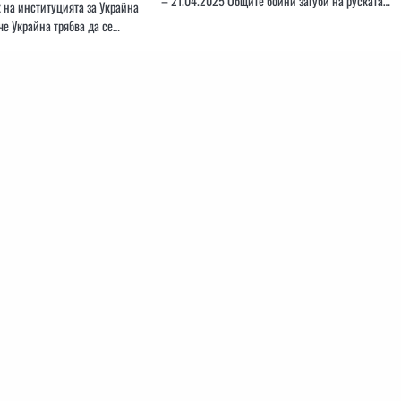
– 21.04.2025 Общите бойни загуби на руската…
 на институцията за Украйна
че Украйна трябва да се…