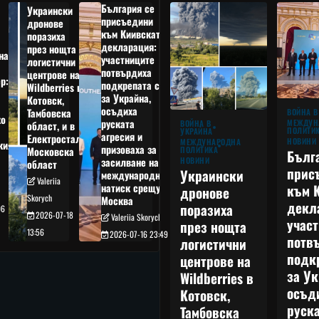
България се
Украински
присъедини
дронове
към Киивската
поразиха
декларация:
през нощта
на
участниците
логистични
потвърдиха
центрове на
р:
подкрепата си
Wildberries в
а
за Украйна,
Котовск,
осъдиха
Тамбовска
ВОЙНА В
о
руската
МЕЖДУН
ВОЙНА В
област, и в
ПОЛИТИ
УКРАЙНА
агресия и
Електростал,
НОВИНИ
МЕЖДУНАРОДНА
кия
призоваха за
ПОЛИТИКА
Московска
Бълг
НОВИНИ
засилване на
област
прис
Украински
международния
Valeriia
към 
натиск срещу
дронове
Skorych
Москва
декл
поразиха
06
2026-07-18
Valeriia Skorych
учас
през нощта
13:56
2026-07-16 23:49
потв
логистични
подк
центрове на
за Ук
Wildberries в
осъд
Котовск,
руска
Тамбовска