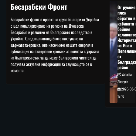
Бесарабски Фронт
От руския
плен
обратно в
Бесарабски фронт е проект на група българи от Украйна
кабината 
с цел популяризиране на региона на Дунавска
бойния
Бесарабия и развитие на българското наследство в
хеликопте
Украйна. След пълномащабното нахлуване на
Историят
държавата-грешка, ние насочихме нашата енергия в
на Иван
Пепеляшк
публикация на ежедневни хроники за войната в Украйна
от
на български език за да може българският читател да
Болградс
получава актуална информация за случващото се в
район
момента.
Valeriia
Skorych
2026-08-
18:10