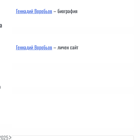
Геннадий Воробьов
– биография
а
Геннадий Воробьов
– личен сайт
о
Контакти
2025