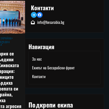
Контакти
Telegram
Facebook
info@besarabia.bg
 УКРАЙНА
АРОДНА
Навигация
КА
ария се
ъедини
За нас
Киивската
Екипът на Бесарабски фронт
арация:
тниците
Контакти
ърдиха
репата си
райна,
иха
Подкрепи екипа
та агресия