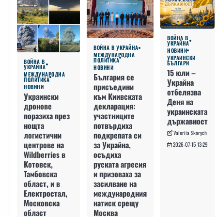
ВОЙНА В
УКРАЙНА
ВОЙНА В УКРАЙНА
НОВИНИ
МЕЖДУНАРОДНА
УКРАИНСКИ
ПОЛИТИКА
ВОЙНА В
БЪЛГАРИ
УКРАЙНА
НОВИНИ
15 юли –
МЕЖДУНАРОДНА
България се
ПОЛИТИКА
Украйна
присъедини
НОВИНИ
отбелязва
към Киивската
Украински
Деня на
декларация:
дронове
украинската
участниците
поразиха през
държавност
потвърдиха
нощта
Valeriia Skorych
подкрепата си
логистични
за Украйна,
центрове на
2026-07-15 13:29
осъдиха
Wildberries в
руската агресия
Котовск,
и призоваха за
Тамбовска
засилване на
област, и в
международния
Електростал,
натиск срещу
Московска
Москва
област