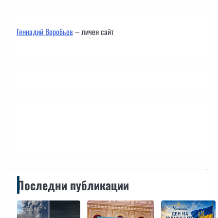
Геннадий Воробьов
– личен сайт
Контакти
Последни публикации