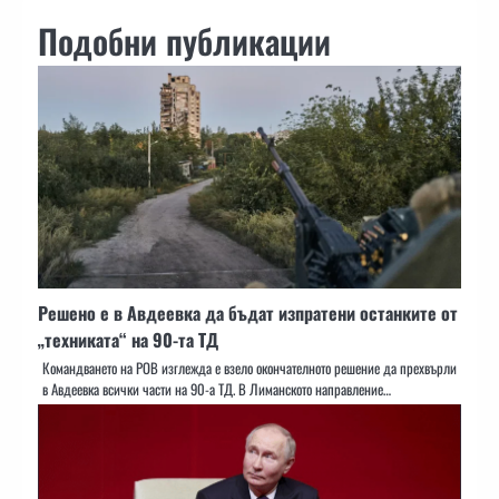
Подобни публикации
Решено е в Авдеевка да бъдат изпратени останките от
„техниката“ на 90-та ТД
Командването на РОВ изглежда е взело окончателното решение да прехвърли
в Авдеевка всички части на 90-а ТД. В Лиманското направление…