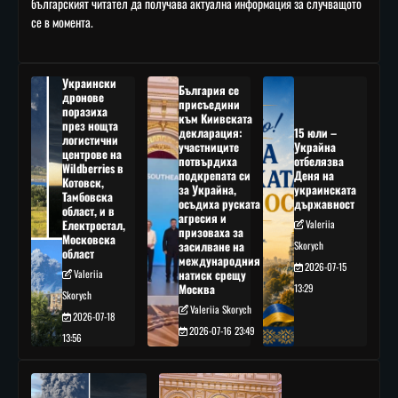
българският читател да получава актуална информация за случващото
се в момента.
Украински
България се
дронове
присъедини
поразиха
към Киивската
през нощта
декларация:
15 юли –
логистични
участниците
Украйна
центрове на
потвърдиха
отбелязва
Wildberries в
подкрепата си
Деня на
Котовск,
за Украйна,
украинската
Тамбовска
осъдиха руската
държавност
област, и в
агресия и
Електростал,
Valeriia
призоваха за
Московска
засилване на
Skorych
област
международния
2026-07-15
Valeriia
натиск срещу
Москва
13:29
Skorych
Valeriia Skorych
2026-07-18
2026-07-16 23:49
13:56