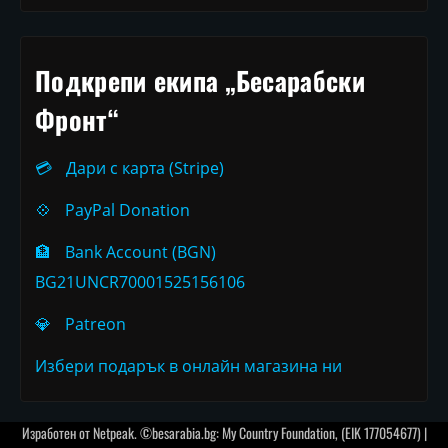
Подкрепи екипа „Бесарабски
Фронт“
💳
Дари с карта (Stripe)
💠
PayPal Donation
🏦
Bank Account (BGN)
BG21UNCR70001525156106
💎
Patreon
Избери подарък в онлайн магазина ни
Изработен от
Netpeak
. ©besarabia.bg: My Country Foundation, (EIK 177054677) |