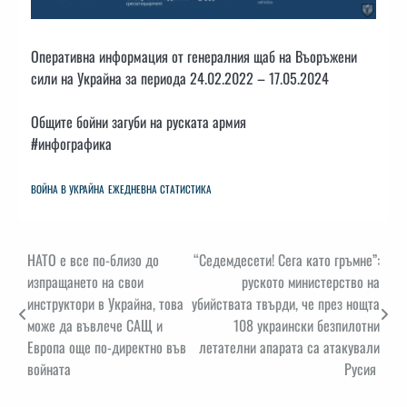
Оперативна информация от генералния щаб на Въоръжени
сили на Украйна за периода 24.02.2022 – 17.05.2024
Общите бойни загуби на руската армия
#инфографика
ВОЙНА В УКРАЙНА
ЕЖЕДНЕВНА СТАТИСТИКА
Навигация
НАТО е все по-близо до
“Седемдесети! Сега като гръмне”:
изпращането на свои
руското министерство на
инструктори в Украйна, това
убийствата твърди, че през нощта
може да въвлече САЩ и
108 украински безпилотни
Европа още по-директно във
летателни апарата са атакували
войната
Русия