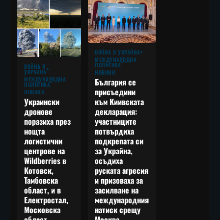
ВОЙНА В УКРАЙНА
МЕЖДУНАРОДНА
ПОЛИТИКА
ВОЙНА В
УКРАЙНА
НОВИНИ
МЕЖДУНАРОДНА
България се
ПОЛИТИКА
присъедини
НОВИНИ
към Киивската
Украински
декларация:
дронове
участниците
поразиха през
потвърдиха
нощта
подкрепата си
логистични
за Украйна,
центрове на
осъдиха
Wildberries в
руската агресия
Котовск,
и призоваха за
Тамбовска
засилване на
област, и в
международния
Електростал,
натиск срещу
Московска
Москва
област