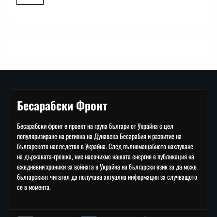
Бесарабски Фронт
Бесарабски фронт е проект на група българи от Украйна с цел
популяризиране на региона на Дунавска Бесарабия и развитие на
българското наследство в Украйна. След пълномащабното нахлуване
на държавата-грешка, ние насочихме нашата енергия в публикация на
ежедневни хроники за войната в Украйна на български език за да може
българският читател да получава актуална информация за случващото
се в момента.