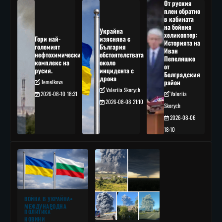
От руския
плен обратно
в кабината
на бойния
Украйна
хеликоптер:
Гори най-
изяснява с
Историята на
големият
България
Иван
нефтохимически
обстоятелствата
Пепеляшко
комплекс на
около
от
русия.
инцидента с
Болградския
дрона
Temelkova
район
Valeriia Skorych
2026-08-10 18:31
Valeriia
2026-08-08 21:10
Skorych
2026-08-06
18:10
ВОЙНА В УКРАЙНА
МЕЖДУНАРОДНА
ПОЛИТИКА
НОВИНИ