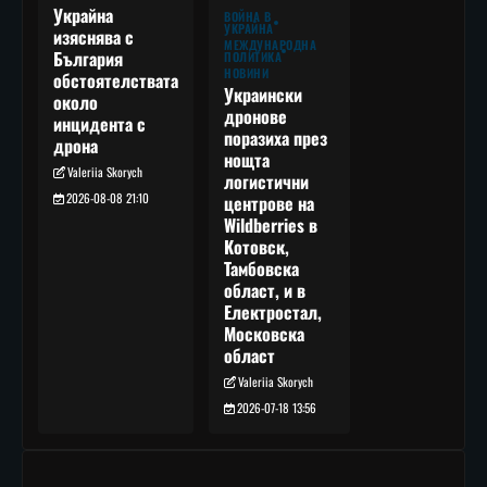
Украйна
ВОЙНА В
УКРАЙНА
изяснява с
МЕЖДУНАРОДНА
България
ПОЛИТИКА
НОВИНИ
обстоятелствата
Украински
около
дронове
инцидента с
поразиха през
дрона
нощта
Valeriia Skorych
логистични
2026-08-08 21:10
центрове на
Wildberries в
Котовск,
Тамбовска
област, и в
Електростал,
Московска
област
Valeriia Skorych
2026-07-18 13:56