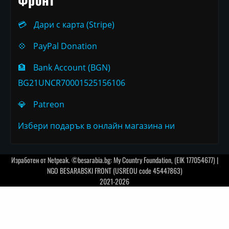
💳
Дари с карта (Stripe)
💠
PayPal Donation
🏦
Bank Account (BGN)
BG21UNCR70001525156106
💎
Patreon
Избери подарък в онлайн магазина ни
Изработен от
Netpeak
. ©besarabia.bg: My Country Foundation, (EIK 177054677) |
NGO BESARABSKI FRONT (USREOU code 45447863)
2021-2026