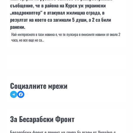
съобщение, че в района на Курск уж украински
„квадрокоптер“ е атакувал жилищна сграда, в
резултат на което са загинали 5 души, а 2 са били
ранени.
Най-интересното в тази новина е, че тя пулсира в емисиите новини от около 2
часа, но все още не са…
Социалните мрежи
Telegram
Facebook
За Бесарабски Фронт
Бесарабски фронт е проект на група българи от Украйна с