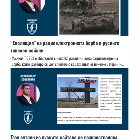
“Еволюция” на радиоелектронната борба в руските
танкови войски.
Руският Т-72Б3 е оборудван с няколко различни вида радиоелектронна
борба, които, разбира се, допълнително се захранват от няколко батерии и…
Тази сутрин из руските сайтове се разпространява