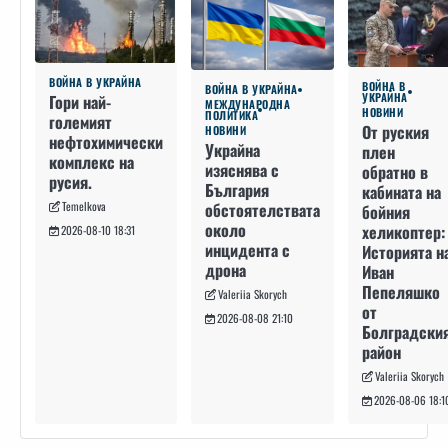
ВОЙНА В УКРАЙНА
ВОЙНА В
ВОЙНА В УКРАЙНА
УКРАЙНА
Гори най-
МЕЖДУНАРОДНА
НОВИНИ
ПОЛИТИКА
големият
От руския
НОВИНИ
нефтохимически
Украйна
плен
комплекс на
изяснява с
обратно в
русия.
България
кабината на
Temelkova
обстоятелствата
бойния
около
хеликоптер:
2026-08-10 18:31
инцидента с
Историята н
дрона
Иван
Пепеляшко
Valeriia Skorych
от
2026-08-08 21:10
Болградски
район
Valeriia Skorych
2026-08-06 18:1