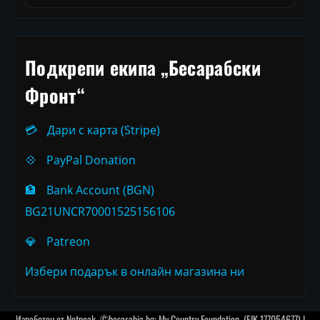
Подкрепи екипа „Бесарабски
Фронт“
💳
Дари с карта (Stripe)
💠
PayPal Donation
🏦
Bank Account (BGN)
BG21UNCR70001525156106
💎
Patreon
Избери подарък в онлайн магазина ни
Изработен от
Netpeak
. ©besarabia.bg: My Country Foundation, (EIK 177054677) |