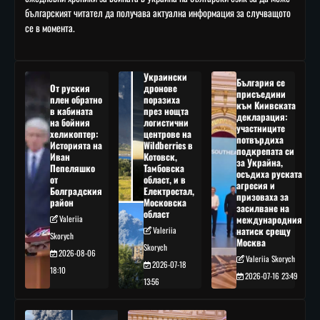
българският читател да получава актуална информация за случващото
се в момента.
Украински
България се
От руския
дронове
присъедини
плен обратно
поразиха
към Киивската
в кабината
през нощта
декларация:
на бойния
логистични
участниците
хеликоптер:
центрове на
потвърдиха
Историята на
Wildberries в
подкрепата си
Иван
Котовск,
за Украйна,
Пепеляшко
Тамбовска
осъдиха руската
от
област, и в
агресия и
Болградския
Електростал,
призоваха за
район
Московска
засилване на
област
Valeriia
международния
Valeriia
натиск срещу
Skorych
Москва
Skorych
2026-08-06
Valeriia Skorych
2026-07-18
18:10
2026-07-16 23:49
13:56