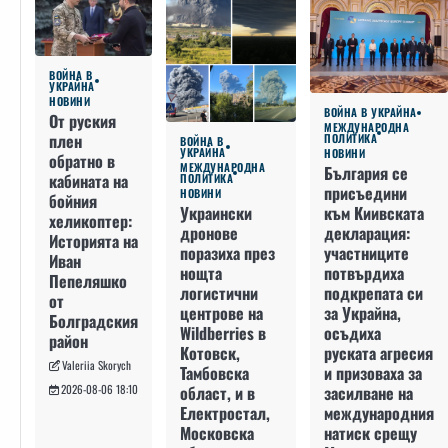
ВОЙНА В
УКРАЙНА
НОВИНИ
ВОЙНА В УКРАЙНА
От руския
МЕЖДУНАРОДНА
плен
ПОЛИТИКА
ВОЙНА В
УКРАЙНА
НОВИНИ
обратно в
МЕЖДУНАРОДНА
България се
кабината на
ПОЛИТИКА
присъедини
НОВИНИ
бойния
към Киивската
Украински
хеликоптер:
декларация:
дронове
Историята на
участниците
поразиха през
Иван
потвърдиха
нощта
Пепеляшко
подкрепата си
логистични
от
за Украйна,
центрове на
Болградския
осъдиха
Wildberries в
район
руската агресия
Котовск,
Valeriia Skorych
и призоваха за
Тамбовска
засилване на
област, и в
2026-08-06 18:10
международния
Електростал,
натиск срещу
Московска