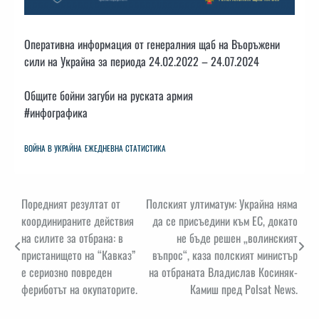
Оперативна информация от генералния щаб на Въоръжени
сили на Украйна за периода 24.02.2022 – 24.07.2024
Общите бойни загуби на руската армия
#инфографика
ВОЙНА В УКРАЙНА
ЕЖЕДНЕВНА СТАТИСТИКА
Навигация
Поредният резултат от
Полският ултиматум: Украйна няма
координираните действия
да се присъедини към ЕС, докато
на силите за отбрана: в
не бъде решен „волинският
пристанището на “Кавказ”
въпрос“, каза полският министър
е сериозно повреден
на отбраната Владислав Косиняк-
фериботът на окупаторите.
Камиш пред Polsat News.