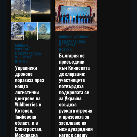
ВОЙНА В УКРАЙНА
МЕЖДУНАРОДНА
ПОЛИТИКА
ВОЙНА В
УКРАЙНА
НОВИНИ
МЕЖДУНАРОДНА
България се
ПОЛИТИКА
присъедини
НОВИНИ
към Киивската
Украински
декларация:
дронове
участниците
поразиха през
потвърдиха
нощта
подкрепата си
логистични
за Украйна,
центрове на
осъдиха
Wildberries в
руската агресия
Котовск,
и призоваха за
Тамбовска
засилване на
област, и в
международния
Електростал,
натиск срещу
Московска