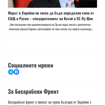
Мирът в Украйна не може да бъде определян само от
САЩ и Русия – спецпратеникът на Китай в ЕС Лу Шае
„Ако погледнем как администрацията на Тръмп води нагла и деспотична
политика спрямо Европа, постъпвайки по този начин със своите съюзници,…
Социалните мрежи
Telegram
Facebook
За Бесарабски Фронт
Бесарабски фронт е проект на група българи от Украйна с