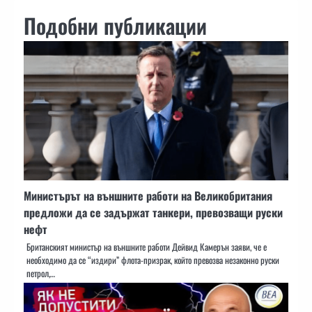
Подобни публикации
Министърът на външните работи на Великобритания
предложи да се задържат танкери, превозващи руски
нефт
Британският министър на външните работи Дейвид Камерън заяви, че е
необходимо да се “издири” флота-призрак, който превозва незаконно руски
петрол,…