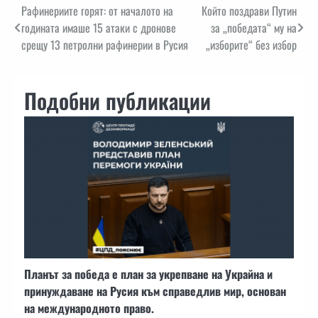
Навигация
Рафинериите горят: от началото на
Който поздрави Путин
годината имаше 15 атаки с дронове
за „победата“ му на
срещу 13 петролни рафинерии в Русия
„изборите“ без избор
Подобни публикации
Планът за победа е план за укрепване на Украйна и
принуждаване на Русия към справедлив мир, основан
на международното право.