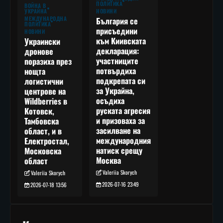
ПОЛИТИКА
ВОЙНА В
УКРАЙНА
НОВИНИ
МЕЖДУНАРОДНА
България се
ПОЛИТИКА
присъедини
НОВИНИ
към Киивската
Украински
декларация:
дронове
участниците
поразиха през
потвърдиха
нощта
подкрепата си
логистични
за Украйна,
центрове на
осъдиха
Wildberries в
руската агресия
Котовск,
и призоваха за
Тамбовска
засилване на
област, и в
международния
Електростал,
натиск срещу
Московска
Москва
област
Valeriia Skorych
Valeriia Skorych
2026-07-16 23:49
2026-07-18 13:56