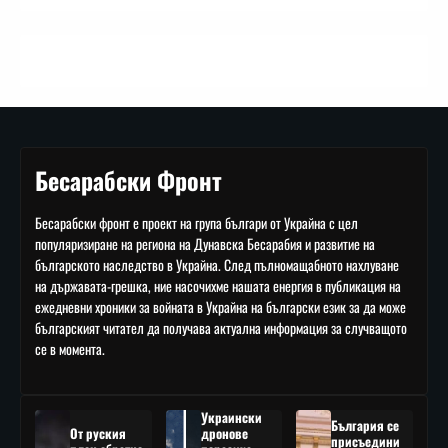
Бесарабски Фронт
Бесарабски фронт е проект на група българи от Украйна с цел
популяризиране на региона на Дунавска Бесарабия и развитие на
българското наследство в Украйна. След пълномащабното нахлуване
на държавата-грешка, ние насочихме нашата енергия в публикация на
ежедневни хроники за войната в Украйна на български език за да може
българският читател да получава актуална информация за случващото
се в момента.
Украински
България се
От руския
дронове
присъедини