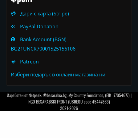
💳
Дари с карта (Stripe)
💠
PayPal Donation
🏦
Bank Account (BGN)
BG21UNCR70001525156106
💎
Patreon
Избери подарък в онлайн магазина ни
Изработен от
Netpeak
. ©besarabia.bg: My Country Foundation, (EIK 177054677) |
NGO BESARABSKI FRONT (USREOU code 45447863)
2021-2026