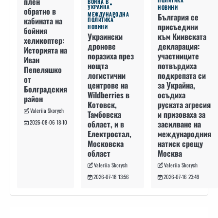
плен
ВОЙНА В
УКРАЙНА
НОВИНИ
обратно в
МЕЖДУНАРОДНА
България се
кабината на
ПОЛИТИКА
присъедини
НОВИНИ
бойния
към Киивската
Украински
хеликоптер:
декларация:
дронове
Историята на
участниците
поразиха през
Иван
потвърдиха
нощта
Пепеляшко
подкрепата си
логистични
от
за Украйна,
центрове на
Болградския
осъдиха
Wildberries в
район
руската агресия
Котовск,
Valeriia Skorych
и призоваха за
Тамбовска
засилване на
област, и в
2026-08-06 18:10
международния
Електростал,
натиск срещу
Московска
Москва
област
Valeriia Skorych
Valeriia Skorych
2026-07-16 23:49
2026-07-18 13:56