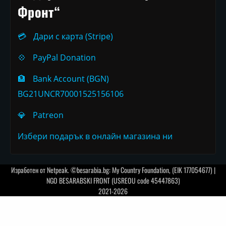
Фронт“
💳
Дари с карта (Stripe)
💠
PayPal Donation
🏦
Bank Account (BGN)
BG21UNCR70001525156106
💎
Patreon
Избери подарък в онлайн магазина ни
Изработен от
Netpeak
. ©besarabia.bg: My Country Foundation, (EIK 177054677) |
NGO BESARABSKI FRONT (USREOU code 45447863)
2021-2026