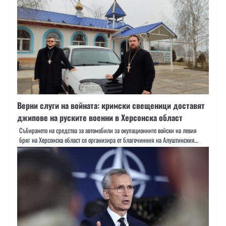
Верни слуги на войната: кримски свещеници доставят
джипове на руските военни в Херсонска област
Събирането на средства за автомобили за окупационните войски на левия
бряг на Херсонска област се организира от благочинния на Алуштинския…