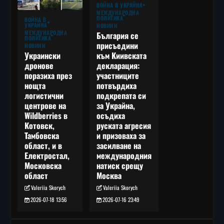
ВОЙНА В УКРАЙНА
МЕЖДУНАРОДНА
ПОЛИТИКА
ВОЙНА В
УКРАЙНА
НОВИНИ
МЕЖДУНАРОДНА
България се
ПОЛИТИКА
присъедини
НОВИНИ
към Киивската
Украински
декларация:
дронове
участниците
поразиха през
потвърдиха
нощта
подкрепата си
логистични
за Украйна,
центрове на
осъдиха
Wildberries в
руската агресия
Котовск,
и призоваха за
Тамбовска
засилване на
област, и в
международния
Електростал,
натиск срещу
Московска
Москва
област
Valeriia Skorych
Valeriia Skorych
2026-07-16 23:49
2026-07-18 13:56