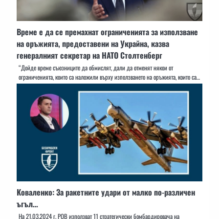
Време е да се премахнат ограниченията за използване
на оръжията, предоставени на Украйна, казва
генералният секретар на НАТО Столтенберг
“Дойде време съюзниците да обмислят, дали да отменят някои от
ограниченията, които са наложили върху използването на оръжията, които са…
Коваленко: За ракетните удари от малко по-различен
ъгъл…
На 21.03.2024 г. РОВ използват 11 стратегически бомбардировача на