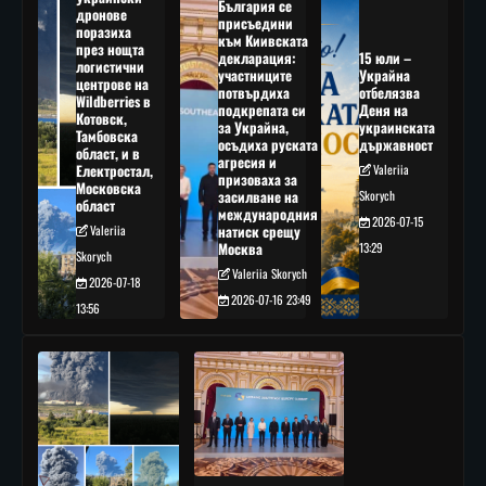
България се
дронове
присъедини
поразиха
към Киивската
през нощта
декларация:
15 юли –
логистични
участниците
Украйна
центрове на
потвърдиха
отбелязва
Wildberries в
подкрепата си
Деня на
Котовск,
за Украйна,
украинската
Тамбовска
осъдиха руската
държавност
област, и в
агресия и
Електростал,
Valeriia
призоваха за
Московска
засилване на
Skorych
област
международния
2026-07-15
Valeriia
натиск срещу
Москва
13:29
Skorych
Valeriia Skorych
2026-07-18
2026-07-16 23:49
13:56