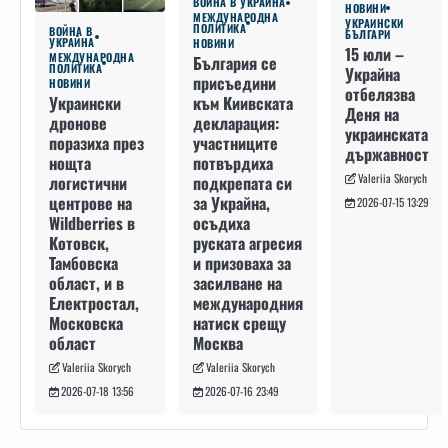
ВОЙНА В УКРАЙНА
НОВИНИ
МЕЖДУНАРОДНА
УКРАИНСКИ
ПОЛИТИКА
ВОЙНА В
БЪЛГАРИ
УКРАЙНА
НОВИНИ
15 юли –
МЕЖДУНАРОДНА
България се
ПОЛИТИКА
Украйна
присъедини
НОВИНИ
отбелязва
към Киивската
Украински
Деня на
декларация:
дронове
украинската
участниците
поразиха през
държавност
потвърдиха
нощта
Valeriia Skorych
подкрепата си
логистични
за Украйна,
центрове на
2026-07-15 13:29
осъдиха
Wildberries в
руската агресия
Котовск,
и призоваха за
Тамбовска
засилване на
област, и в
международния
Електростал,
натиск срещу
Московска
Москва
област
Valeriia Skorych
Valeriia Skorych
2026-07-16 23:49
2026-07-18 13:56