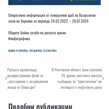
Оперативна информация от генералния щаб на Въоръжени
сили на Украйна за периода 24.02.2022 – 20.07.2024
Общите бойни загуби на руската армия
#инфографика
ВОЙНА В УКРАЙНА
ЕЖЕДНЕВНА СТАТИСТИКА
Навигация
Руската пропаганда
В Ростовска област бяха свалени
разпространява фейк за
26 дрона, местните жители
„постановка с окървавения
съобщиха за “пристигания” на
лекар от Охматдит“
летището и нефтеното депо
Подобни публикации