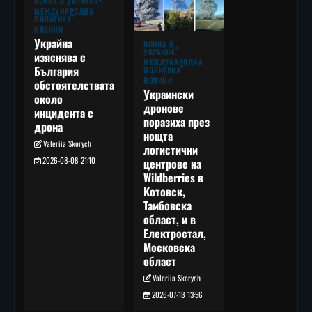
ВОЙНА В УКРАЙНА
МЕЖДУНАРОДНА
ПОЛИТИКА
НОВИНИ
Украйна
ВОЙНА В
УКРАЙНА
изяснява с
МЕЖДУНАРОДНА
България
ПОЛИТИКА
НОВИНИ
обстоятелствата
Украински
около
дронове
инцидента с
поразиха през
дрона
нощта
Valeriia Skorych
логистични
2026-08-08 21:10
центрове на
Wildberries в
Котовск,
Тамбовска
област, и в
Електростал,
Московска
област
Valeriia Skorych
2026-07-18 13:56