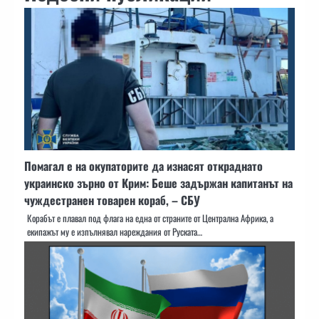
Помагал е на окупаторите да изнасят откраднато
украинско зърно от Крим: Беше задържан капитанът на
чуждестранен товарен кораб, – СБУ
Корабът е плавал под флага на една от страните от Централна Африка, а
екипажът му е изпълнявал нареждания от Руската…