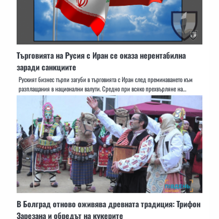
Търговията на Русия с Иран се оказа нерентабилна
заради санкциите
Руският бизнес търпи загуби в търговията с Иран след преминаването към
разплащания в национални валути. Средно при всяко прехвърляне на…
В Болград отново оживява древната традиция: Трифон
Зарезана и обредът на кукерите