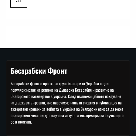
31
Бесарабски Фронт
Бесарабски фронт е проект на група българи от Украйна с цел
популяризиране на региона на Дунавска Бесарабия и развитие на
българското наследство в Украйна. След пълномащабното нахлуване
на държавата-грешка, ние насочихме нашата енергия в публикация на
ежедневни хроники за войната в Украйна на български език за да може
българският читател да получава актуална информация за случващото
се в момента.