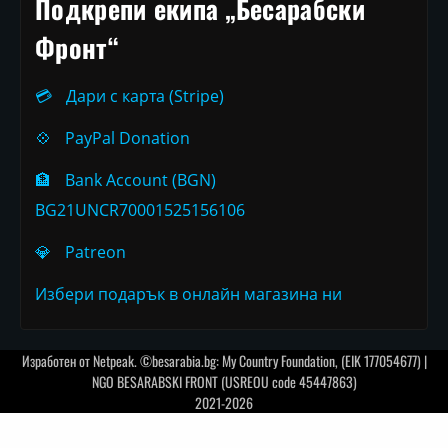
Подкрепи екипа „Бесарабски
Фронт“
💳
Дари с карта (Stripe)
💠
PayPal Donation
🏦
Bank Account (BGN)
BG21UNCR70001525156106
💎
Patreon
Избери подарък в онлайн магазина ни
Изработен от
Netpeak
. ©besarabia.bg: My Country Foundation, (EIK 177054677) |
NGO BESARABSKI FRONT (USREOU code 45447863)
2021-2026