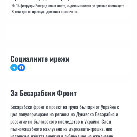
На 14 февруари Болград стана място, където миналото се среща с настоящето.
В този ден се празнува древният празник на…
Социалните мрежи
Telegram
Facebook
За Бесарабски Фронт
Бесарабски фронт е проект на група българи от Украйна с
цел популяризиране на региона на Дунавска Бесарабия и
развитие на българското наследство в Украйна. След
пълномащабното нахлуване на държавата-грешка, ние
насочихме нашата енергия в публикация на ежедневни