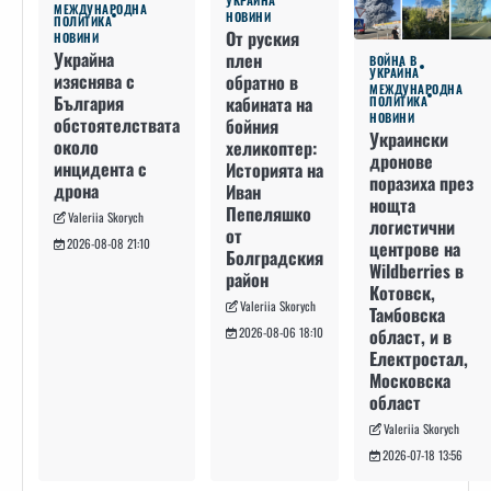
УКРАЙНА
МЕЖДУНАРОДНА
НОВИНИ
ПОЛИТИКА
От руския
НОВИНИ
Украйна
плен
ВОЙНА В
УКРАЙНА
изяснява с
обратно в
МЕЖДУНАРОДНА
България
кабината на
ПОЛИТИКА
НОВИНИ
обстоятелствата
бойния
Украински
около
хеликоптер:
дронове
инцидента с
Историята на
поразиха през
дрона
Иван
нощта
Пепеляшко
Valeriia Skorych
логистични
от
2026-08-08 21:10
центрове на
Болградския
Wildberries в
район
Котовск,
Valeriia Skorych
Тамбовска
област, и в
2026-08-06 18:10
Електростал,
Московска
област
Valeriia Skorych
2026-07-18 13:56