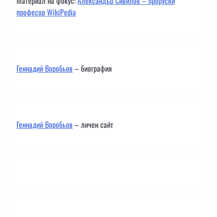
Материал на фокус:
Александър Сивилов – проруски
професор WikiPedia
Геннадий Воробьов
– биография
Геннадий Воробьов
– личен сайт