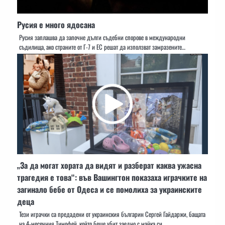
Русия е много ядосана
Русия заплашва да започне дълги съдебни спорове в международни
съдилища, ако страните от Г-7 и ЕС решат да използват замразените…
„За да могат хората да видят и разберат каква ужасна
трагедия е това“: във Вашингтон показаха играчките на
загинало бебе от Одеса и се помолиха за украинските
деца
Тези играчки са предадени от украинския българин Сергей Гайдаржи, бащата
на 4-месечния Тимофей, който беше убит заедно с майка си…