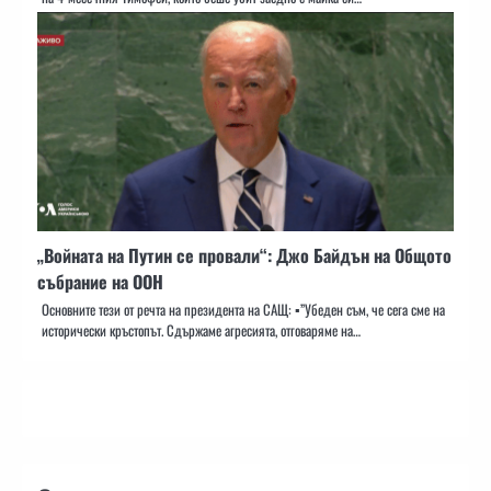
„Войната на Путин се провали“: Джо Байдън на Общото
събрание на ООН
Основните тези от речта на президента на САЩ: ▪️”Убеден съм, че сега сме на
исторически кръстопът. Сдържаме агресията, отговаряме на…