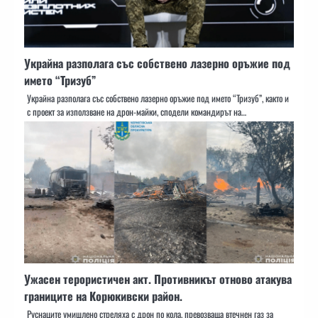
Украйна разполага със собствено лазерно оръжие под
името “Тризуб”
Украйна разполага със собствено лазерно оръжие под името “Тризуб”, както и
с проект за използване на дрон-майки, сподели командирът на…
Ужасен терористичен акт. Противникът отново атакува
границите на Корюкивски район.
Руснаците умишлено стреляха с дрон по кола, превозваща втечнен газ за