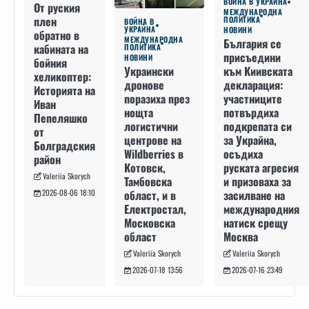
ВОЙНА В УКРАЙНА
От руския
МЕЖДУНАРОДНА
плен
ПОЛИТИКА
ВОЙНА В
УКРАЙНА
НОВИНИ
обратно в
МЕЖДУНАРОДНА
България се
кабината на
ПОЛИТИКА
присъедини
НОВИНИ
бойния
към Киивската
Украински
хеликоптер:
декларация:
дронове
Историята на
участниците
поразиха през
Иван
потвърдиха
нощта
Пепеляшко
подкрепата си
логистични
от
за Украйна,
центрове на
Болградския
осъдиха
Wildberries в
район
руската агресия
Котовск,
Valeriia Skorych
и призоваха за
Тамбовска
засилване на
област, и в
2026-08-06 18:10
международния
Електростал,
натиск срещу
Московска
Москва
област
Valeriia Skorych
Valeriia Skorych
2026-07-16 23:49
2026-07-18 13:56