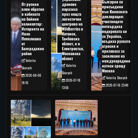
България се
От руския
дронове
присъедини
плен обратно
поразиха
към Киивската
в кабината
през нощта
декларация:
на бойния
логистични
участниците
хеликоптер:
центрове на
потвърдиха
Историята на
Wildberries в
подкрепата си
Иван
Котовск,
за Украйна,
Пепеляшко
Тамбовска
осъдиха руската
от
област, и в
агресия и
Болградския
Електростал,
призоваха за
район
Московска
засилване на
област
Valeriia
международния
Valeriia
натиск срещу
Skorych
Москва
Skorych
2026-08-06
Valeriia Skorych
2026-07-18
18:10
2026-07-16 23:49
13:56