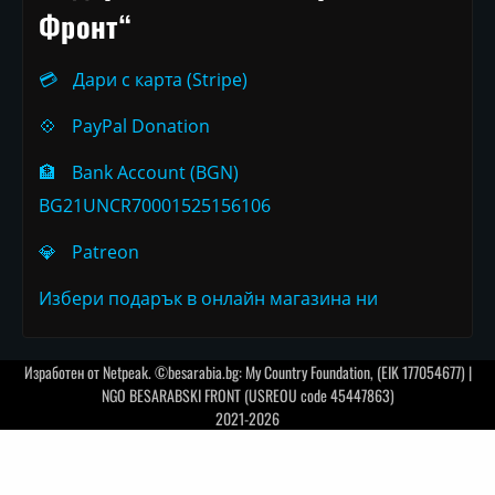
Фронт“
💳
Дари с карта (Stripe)
💠
PayPal Donation
🏦
Bank Account (BGN)
BG21UNCR70001525156106
💎
Patreon
Избери подарък в онлайн магазина ни
Изработен от
Netpeak
. ©besarabia.bg: My Country Foundation, (EIK 177054677) |
NGO BESARABSKI FRONT (USREOU code 45447863)
2021-2026