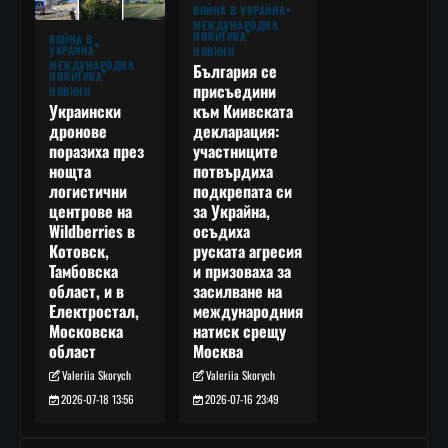
ВОЙНА В УКРАЙНА
МЕЖДУНАРОДНА
ПОЛИТИКА
ВОЙНА В
УКРАЙНА
НОВИНИ
МЕЖДУНАРОДНА
България се
ПОЛИТИКА
присъедини
НОВИНИ
към Киивската
Украински
декларация:
дронове
участниците
поразиха през
потвърдиха
нощта
подкрепата си
логистични
за Украйна,
центрове на
осъдиха
Wildberries в
руската агресия
Котовск,
и призоваха за
Тамбовска
засилване на
област, и в
международния
Електростал,
натиск срещу
Московска
Москва
област
Valeriia Skorych
Valeriia Skorych
2026-07-16 23:49
2026-07-18 13:56