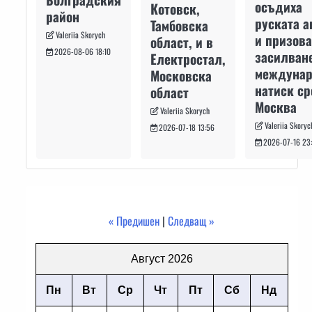
осъдиха
Котовск,
район
руската а
Тамбовска
Valeriia Skorych
и призова
област, и в
2026-08-06 18:10
засилван
Електростал,
междуна
Московска
натиск с
област
Москва
Valeriia Skorych
Valeriia Skoryc
2026-07-18 13:56
2026-07-16 23
« Предишен
|
Следващ »
Август 2026
Пн
Вт
Ср
Чт
Пт
Сб
Нд