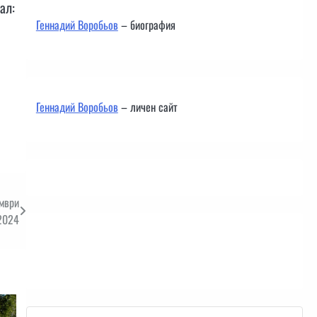
ал:
Геннадий Воробьов
– биография
Геннадий Воробьов
– личен сайт
ември
2024
Контакти