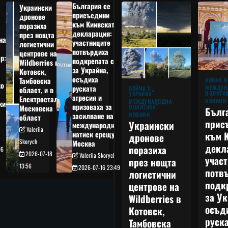
България се
Украински
присъедини
дронове
към Киивската
поразиха
декларация:
през нощта
на
участниците
логистични
потвърдиха
центрове на
р:
подкрепата си
Wildberries в
а
за Украйна,
Котовск,
осъдиха
Тамбовска
ВОЙНА В
о
руската
МЕЖДУН
ВОЙНА В
област, и в
ПОЛИТИ
УКРАЙНА
агресия и
Електростал,
НОВИНИ
МЕЖДУНАРОДНА
кия
призоваха за
ПОЛИТИКА
Московска
Бълг
НОВИНИ
засилване на
област
прис
Украински
международния
Valeriia
към 
натиск срещу
дронове
Skorych
Москва
декл
поразиха
06
2026-07-18
Valeriia Skorych
учас
през нощта
13:56
2026-07-16 23:49
потв
логистични
подк
центрове на
за Ук
Wildberries в
осъд
Котовск,
руска
Тамбовска