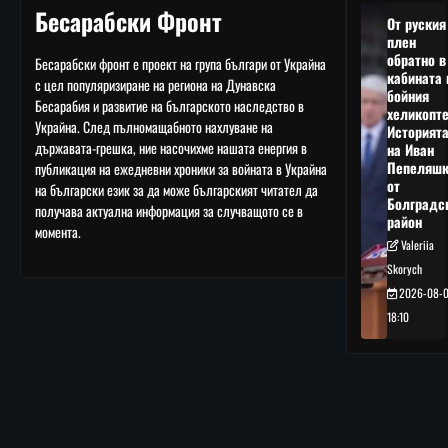
Бесарабски Фронт
От руския
плен
обратно в
Бесарабски фронт е проект на група българи от Украйна
кабината 
с цел популяризиране на региона на Дунавска
бойния
Бесарабия и развитие на българското наследство в
хеликопте
Украйна. След пълномащабното нахлуване на
Историят
държавата-грешка, ние насочихме нашата енергия в
на Иван
Пепеляшк
публикация на ежедневни хроники за войната в Украйна
от
на български език за да може българският читател да
Болградс
получава актуална информация за случващото се в
район
момента.
Valeriia
Skorych
2026-08-
18:10