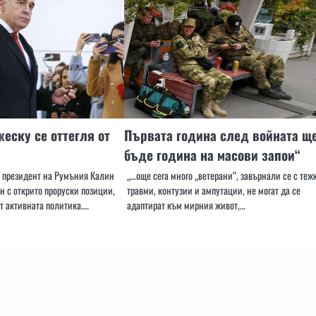
еску се оттегля от
Първата година след войната щ
бъде година на масови запои“
 президент на Румъния Калин
„…още сега много „ветерани“, завърнали се с теж
н с открито проруски позиции,
травми, контузии и ампутации, не могат да се
от активната политика.…
адаптират към мирния живот,…