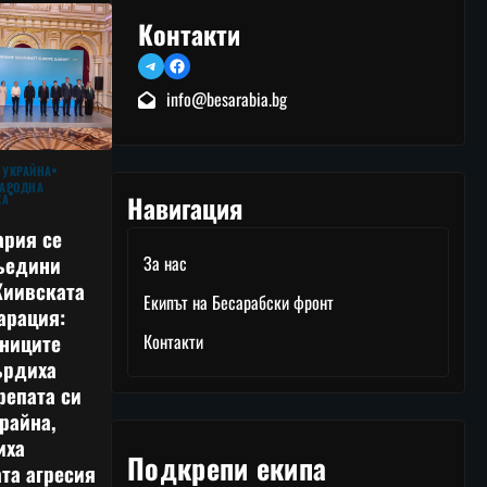
Контакти
Telegram
Facebook
info@besarabia.bg
 УКРАЙНА
АРОДНА
Навигация
КА
ария се
ъедини
За нас
Киивската
Екипът на Бесарабски фронт
арация:
тниците
Контакти
ърдиха
репата си
райна,
иха
Подкрепи екипа
та агресия