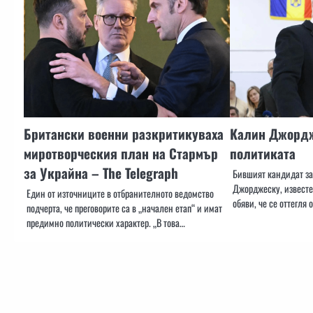
Британски военни разкритикуваха
Калин Джордж
миротворческия план на Стармър
политиката
за Украйна – The Telegraph
Бившият кандидат за
Джорджеску, известе
Един от източниците в отбранителното ведомство
обяви, че се оттегля 
подчерта, че преговорите са в „начален етап“ и имат
предимно политически характер. „В това…