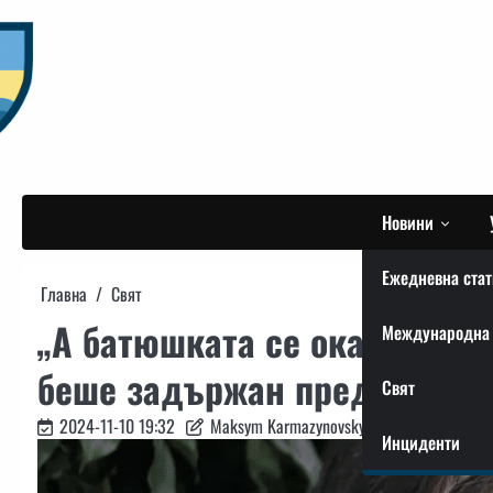
Skip
to
content
Новини
Ежедневна стат
Главна
Свят
„А батюшката се оказа доно
Международна 
беше задържан пред храм по
Свят
2024-11-10 19:32
Maksym Karmazynovskyi
Инциденти