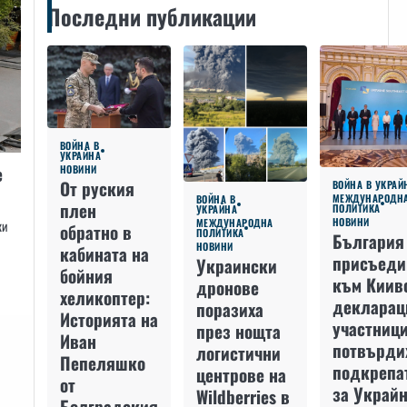
Последни публикации
ВОЙНА В
УКРАЙНА
е
НОВИНИ
От руския
ВОЙНА В УКРАЙ
МЕЖДУНАРОДН
ВОЙНА В
плен
ПОЛИТИКА
УКРАЙНА
НОВИНИ
МЕЖДУНАРОДНА
ки
обратно в
ПОЛИТИКА
България
НОВИНИ
кабината на
присъеди
Украински
бойния
към Киив
дронове
хеликоптер:
декларац
поразиха
Историята на
участниц
през нощта
Иван
потвърди
логистични
Пепеляшко
подкрепа
центрове на
от
за Украйн
Wildberries в
Болградския