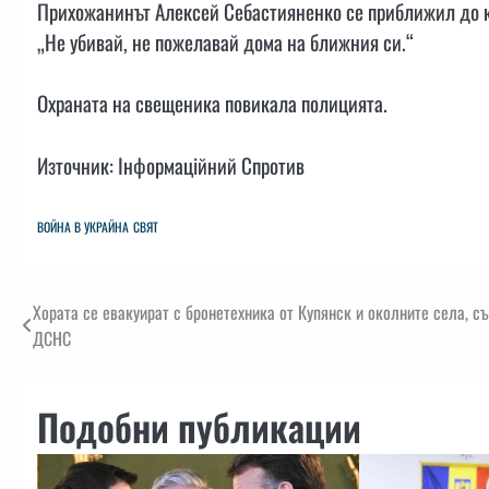
Прихожанинът Алексей Себастияненко се приближил до ко
„Не убивай, не пожелавай дома на ближния си.“
Охраната на свещеника повикала полицията.
Източник: Інформаційний Спротив
ВОЙНА В УКРАЙНА
СВЯТ
Навигация
Хората се евакуират с бронетехника от Купянск и околните села, с
ДСНС
Подобни публикации