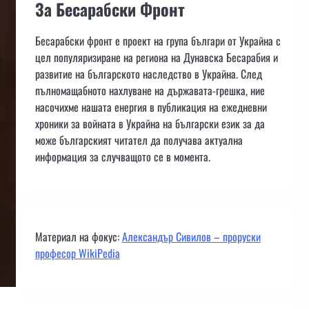
За Бесарабски Фронт
Бесарабски фронт е проект на група българи от Украйна с
цел популяризиране на региона на Дунавска Бесарабия и
развитие на българското наследство в Украйна. След
пълномащабното нахлуване на държавата-грешка, ние
насочихме нашата енергия в публикация на ежедневни
хроники за войната в Украйна на български език за да
може българският читател да получава актуална
информация за случващото се в момента.
Материал на фокус:
Александър Сивилов – проруски
професор WikiPedia