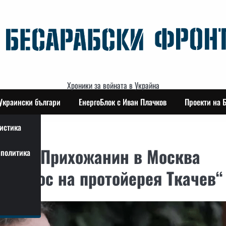
Хроники за войната в Украйна
Украински българи
ЕнергоБлок с Иван Плачков
Проекти на 
истика
сник: Прихожанин в Москва
политика
 донос на протойерея Ткачев“