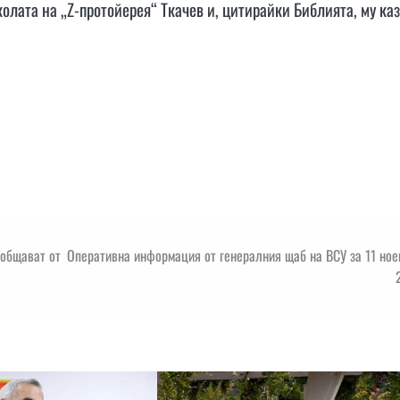
лата на „Z-протойерея“ Ткачев и, цитирайки Библията, му каз
ъобщават от
Оперативна информация от генералния щаб на ВСУ за 11 но