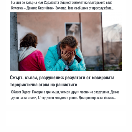
На щит се завърна към Саратската общност жителят на българското село
Кулевча – Данило Сергийович Золотар. Това съобщиха от пресслужбата…
Смърт, сълзи, разрушения: резултати от масираната
терористична атака на рашистите
Област Одеса: Пожари в три къщи, четири други частично разрушени. Двама
души са загинали, 17-годишен младеж е ранен. Днипропетровска област:…