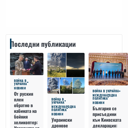
Контакти
Последни публикации
ВОЙНА В
УКРАЙНА
НОВИНИ
ВОЙНА В УКРАЙНА
От руския
МЕЖДУНАРОДНА
плен
ПОЛИТИКА
ВОЙНА В
УКРАЙНА
НОВИНИ
обратно в
МЕЖДУНАРОДНА
България се
кабината на
ПОЛИТИКА
присъедини
НОВИНИ
бойния
към Киивската
Украински
хеликоптер:
декларация:
дронове
Историята на