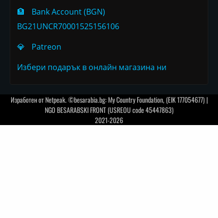
🏦
Bank Account (BGN)
BG21UNCR70001525156106
💎
Patreon
Избери подарък в онлайн магазина ни
Изработен от
Netpeak
. ©besarabia.bg: My Country Foundation, (EIK 177054677) |
NGO BESARABSKI FRONT (USREOU code 45447863)
2021-2026