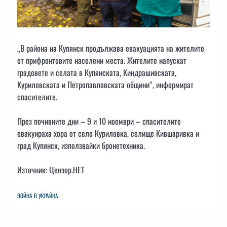
„В района на Купянск продължава евакуацията на жителите
от прифронтовите населени места. Жителите напускат
градовете и селата в Купянската, Киндрашивската,
Куриловската и Петропавловската общини“, информират
спасителите.
През почивните дни – 9 и 10 ноември – спасителите
евакуираха хора от село Куриловка, селище Кившаривка и
град Купянск, използвайки бронетехника.
Източник: Цензор.НЕТ
ВОЙНА В УКРАЙНА