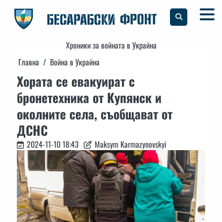
Skip
to
content
Хроники за войната в Украйна
Главна
Война в Украйна
Хората се евакуират с
бронетехника от Купянск и
околните села, съобщават от
ДСНС
2024-11-10 18:43
Maksym Karmazynovskyi