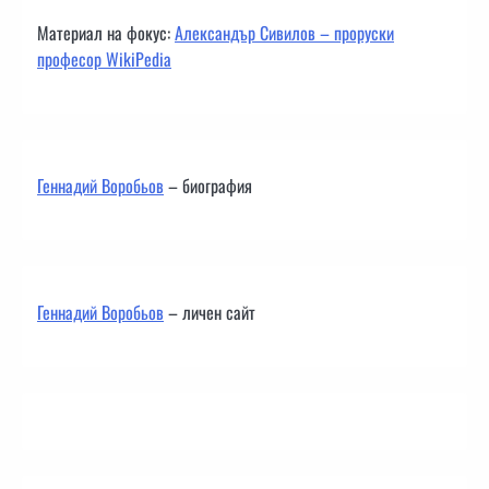
Материал на фокус:
Александър Сивилов – проруски
професор WikiPedia
Геннадий Воробьов
– биография
Геннадий Воробьов
– личен сайт