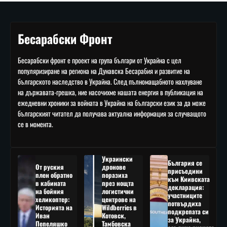
Бесарабски Фронт
Бесарабски фронт е проект на група българи от Украйна с цел
популяризиране на региона на Дунавска Бесарабия и развитие на
българското наследство в Украйна. След пълномащабното нахлуване
на държавата-грешка, ние насочихме нашата енергия в публикация на
ежедневни хроники за войната в Украйна на български език за да може
българският читател да получава актуална информация за случващото
се в момента.
Украински
България се
От руския
дронове
присъедини
плен обратно
поразиха
към Киивската
в кабината
през нощта
декларация:
на бойния
логистични
участниците
хеликоптер:
центрове на
потвърдиха
Историята на
Wildberries в
подкрепата си
Иван
Котовск,
за Украйна,
Пепеляшко
Тамбовска