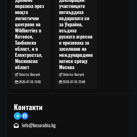
участниците
поразиха през
потвърдиха
нощта
подкрепата си
логистични
за Украйна,
центрове на
осъдиха
Wildberries в
руската агресия
Котовск,
и призоваха за
Тамбовска
засилване на
област, и в
международния
Електростал,
натиск срещу
Московска
Москва
област
Valeriia Skorych
Valeriia Skorych
2026-07-16 23:49
2026-07-18 13:56
Контакти
Telegram
Facebook
info@besarabia.bg