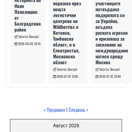
участниците
поразиха през
Иван
потвърдиха
нощта
Пепеляшко
подкрепата си
логистични
от
за Украйна,
центрове на
Болградския
осъдиха
Wildberries в
район
руската агресия
Котовск,
Valeriia Skorych
и призоваха за
Тамбовска
засилване на
област, и в
2026-08-06 18:10
международния
Електростал,
натиск срещу
Московска
Москва
област
Valeriia Skorych
Valeriia Skorych
2026-07-16 23:49
2026-07-18 13:56
« Предишен
|
Следващ »
Август 2026