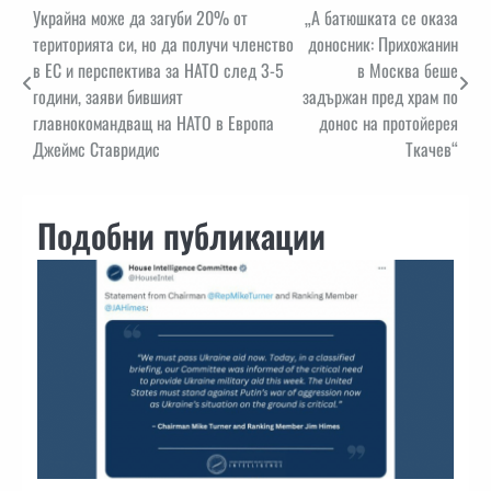
Навигация
Украйна може да загуби 20% от
„А батюшката се оказа
територията си, но да получи членство
доносник: Прихожанин
в ЕС и перспектива за НАТО след 3-5
в Москва беше
години, заяви бившият
задържан пред храм по
главнокомандващ на НАТО в Европа
донос на протойерея
Джеймс Ставридис
Ткачев“
Подобни публикации