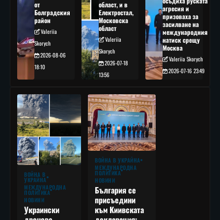
осъдиха руската
от
област, и в
агресия и
Болградския
Електростал,
призоваха за
район
Московска
засилване на
област
Valeriia
международния
Valeriia
натиск срещу
Skorych
Москва
Skorych
2026-08-06
Valeriia Skorych
2026-07-18
18:10
2026-07-16 23:49
13:56
ВОЙНА В УКРАЙНА
МЕЖДУНАРОДНА
ПОЛИТИКА
ВОЙНА В
УКРАЙНА
НОВИНИ
МЕЖДУНАРОДНА
България се
ПОЛИТИКА
присъедини
НОВИНИ
към Киивската
Украински
декларация:
дронове