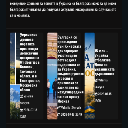
ежедневни хроники за войната в Украйна на български език за да може
българският читател да получава актуална информация за случващото
се в момента.
Украински
България се
дронове
присъедини
поразиха
към Киивската
през нощта
декларация:
15 юли –
логистични
участниците
Украйна
центрове на
потвърдиха
отбелязва
Wildberries в
подкрепата си
Деня на
Котовск,
за Украйна,
украинската
Тамбовска
осъдиха руската
държавност
област, и в
агресия и
Електростал,
Valeriia
призоваха за
Московска
засилване на
Skorych
област
международния
2026-07-15
Valeriia
натиск срещу
Москва
13:29
Skorych
Valeriia Skorych
2026-07-18
2026-07-16 23:49
13:56