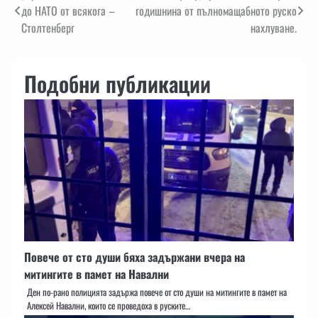
до НАТО от всякога –
годишнина от пълномащабното руско
Столтенберг
нахлуване.
Подобни публикации
Повече от сто души бяха задържани вчера на
митингите в памет на Навални
Ден по-рано полицията задържа повече от сто души на митингите в памет на
Алексей Навални, които се проведоха в руските…