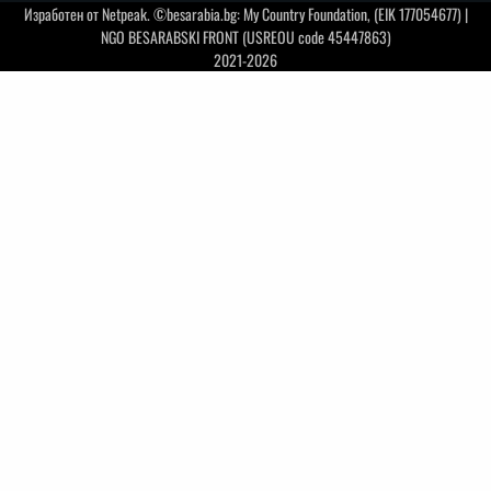
Изработен от
Netpeak
. ©besarabia.bg: My Country Foundation, (EIK 177054677) |
NGO BESARABSKI FRONT (USREOU code 45447863)
2021-2026