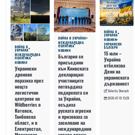
ВОЙНА В
УКРАЙНА
ВОЙНА В УКРАЙНА
НОВИНИ
МЕЖДУНАРОДНА
УКРАИНСКИ
ПОЛИТИКА
ВОЙНА В
БЪЛГАРИ
УКРАЙНА
НОВИНИ
15 юли –
МЕЖДУНАРОДНА
България се
ПОЛИТИКА
Украйна
присъедини
НОВИНИ
отбелязва
към Киивската
Украински
Деня на
декларация:
дронове
украинската
участниците
поразиха през
държавност
потвърдиха
нощта
Valeriia Skorych
подкрепата си
логистични
за Украйна,
центрове на
2026-07-15 13:29
осъдиха
Wildberries в
руската агресия
Котовск,
и призоваха за
Тамбовска
засилване на
област, и в
международния
Електростал,
натиск срещу
Московска