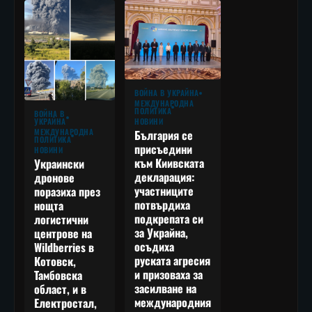
ВОЙНА В УКРАЙНА
МЕЖДУНАРОДНА
ПОЛИТИКА
ВОЙНА В
УКРАЙНА
НОВИНИ
МЕЖДУНАРОДНА
България се
ПОЛИТИКА
присъедини
НОВИНИ
към Киивската
Украински
декларация:
дронове
участниците
поразиха през
потвърдиха
нощта
подкрепата си
логистични
за Украйна,
центрове на
осъдиха
Wildberries в
руската агресия
Котовск,
и призоваха за
Тамбовска
засилване на
област, и в
международния
Електростал,