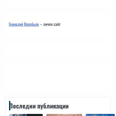
Геннадий Воробьов
– личен сайт
Контакти
Последни публикации