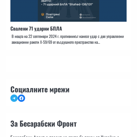
Свалени 71 ударни БПЛА
В нощта на 22 септември 2024 г. противникът нанесе удар с две управляеми
авиационни ракети Х-59/69 от въздушното пространство на…
Социалните мрежи
Telegram
Facebook
За Бесарабски Фронт