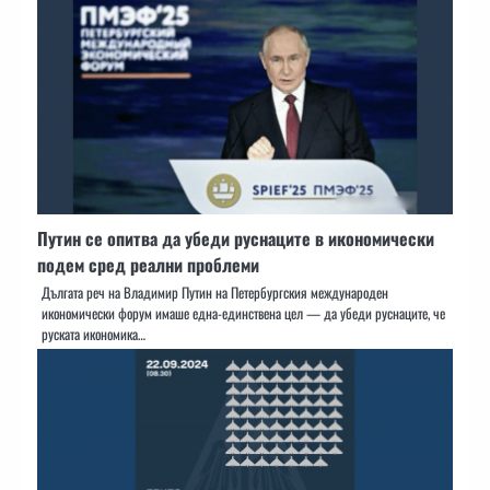
Путин се опитва да убеди руснаците в икономически
подем сред реални проблеми
Дългата реч на Владимир Путин на Петербургския международен
икономически форум имаше една-единствена цел — да убеди руснаците, че
руската икономика…