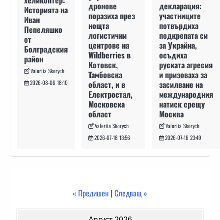
хеликоптер:
декларация:
дронове
Историята на
участниците
поразиха през
Иван
потвърдиха
нощта
Пепеляшко
подкрепата си
логистични
от
за Украйна,
центрове на
Болградския
осъдиха
Wildberries в
район
руската агресия
Котовск,
Valeriia Skorych
и призоваха за
Тамбовска
засилване на
област, и в
2026-08-06 18:10
международния
Електростал,
натиск срещу
Московска
Москва
област
Valeriia Skorych
Valeriia Skorych
2026-07-16 23:49
2026-07-18 13:56
« Предишен
|
Следващ »
Август 2026