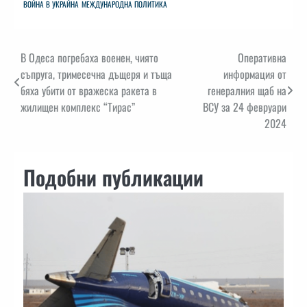
ВОЙНА В УКРАЙНА
МЕЖДУНАРОДНА ПОЛИТИКА
Навигация
В Одеса погребаха военен, чиято
Оперативна
съпруга, тримесечна дъщеря и тъща
информация от
бяха убити от вражеска ракета в
генералния щаб на
жилищен комплекс “Тирас”
ВСУ за 24 февруари
2024
Подобни публикации