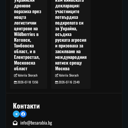
декларация:
дронове
участниците
поразиха през
потвърдиха
нощта
подкрепата си
логистични
за Украйна,
центрове на
осъдиха
Wildberries в
руската агресия
Котовск,
и призоваха за
Тамбовска
засилване на
област, и в
международния
Електростал,
натиск срещу
Московска
Москва
област
Valeriia Skorych
Valeriia Skorych
2026-07-16 23:49
2026-07-18 13:56
Контакти
Telegram
Facebook
info@besarabia.bg