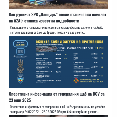
Как руският ЗРК „Панцирь“ свали пътнически самолет
на AZAL: станаха известни подробности
Разследването на наказателното дело за катастрофата на самолета на AZAL,
изпълняващ полет от Баку до Грозни, показа, че две ракети…
Оперативна информация от генералния щаб на ВСУ за
23 юни 2025
Оперативна информация от генералния щаб на Въоръжени сили на Украйна
за периода 24.02.2022 – 23.06.2025 Общите бойни загуби на руската…