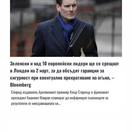
Зеленски и над 10 европейски лидери ще се срещнат
в Лондон на 2 март, за да обсъдят гаранции за
сигурност при евентуално прекратяване на огъня, –
Bloomberg
Според изданието, британският премиер Киър Стармър и френският
президент Еманюел Макрон планират да информират съюзниците за
резултатите от неотдавнашната си…