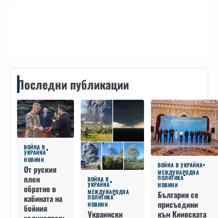
Контакти
Последни публикации
ВОЙНА В
УКРАЙНА
НОВИНИ
ВОЙНА В УКРАЙНА
От руския
МЕЖДУНАРОДНА
плен
ПОЛИТИКА
ВОЙНА В
УКРАЙНА
НОВИНИ
обратно в
МЕЖДУНАРОДНА
България се
кабината на
ПОЛИТИКА
присъедини
НОВИНИ
бойния
към Киивската
Украински