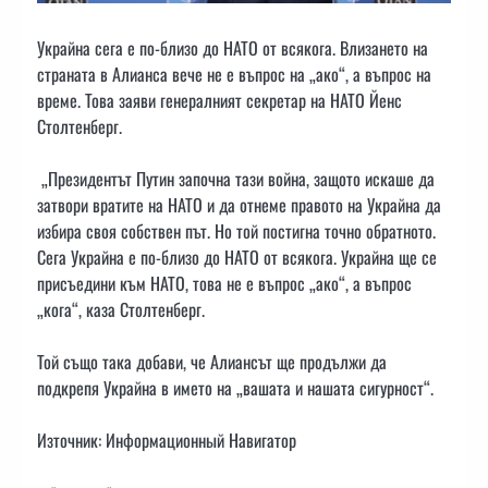
Украйна сега е по-близо до НАТО от всякога. Влизането на
страната в Алианса вече не е въпрос на „ако“, а въпрос на
време. Това заяви генералният секретар на НАТО Йенс
Столтенберг.
„Президентът Путин започна тази война, защото искаше да
затвори вратите на НАТО и да отнеме правото на Украйна да
избира своя собствен път. Но той постигна точно обратното.
Сега Украйна е по-близо до НАТО от всякога. Украйна ще се
присъедини към НАТО, това не е въпрос „ако“, а въпрос
„кога“, каза Столтенберг.
Той също така добави, че Алиансът ще продължи да
подкрепя Украйна в името на „вашата и нашата сигурност“.
Източник: Информационный Навигатор