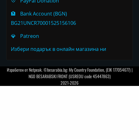
💠
PayPal Donation
🏦
Bank Account (BGN)
BG21UNCR70001525156106
💎
Patreon
Избери подарък в онлайн магазина ни
Изработен от
Netpeak
. ©besarabia.bg: My Country Foundation, (EIK 177054677) |
NGO BESARABSKI FRONT (USREOU code 45447863)
2021-2026