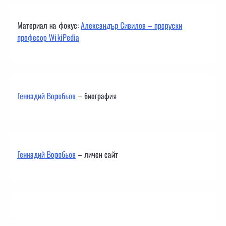
Материал на фокус:
Александър Сивилов – проруски
професор WikiPedia
Геннадий Воробьов
– биография
Геннадий Воробьов
– личен сайт