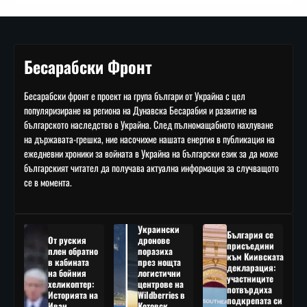
Бесарабски Фронт
Бесарабски фронт е проект на група българи от Украйна с цел
популяризиране на региона на Дунавска Бесарабия и развитие на
българското наследство в Украйна. След пълномащабното нахлуване
на държавата-грешка, ние насочихме нашата енергия в публикация на
ежедневни хроники за войната в Украйна на български език за да може
българският читател да получава актуална информация за случващото
се в момента.
Украински
България се
От руския
дронове
присъедини
плен обратно
поразиха
към Киивската
в кабината
през нощта
декларация:
на бойния
логистични
участниците
хеликоптер:
центрове на
потвърдиха
Историята на
Wildberries в
подкрепата си
Иван
Котовск,