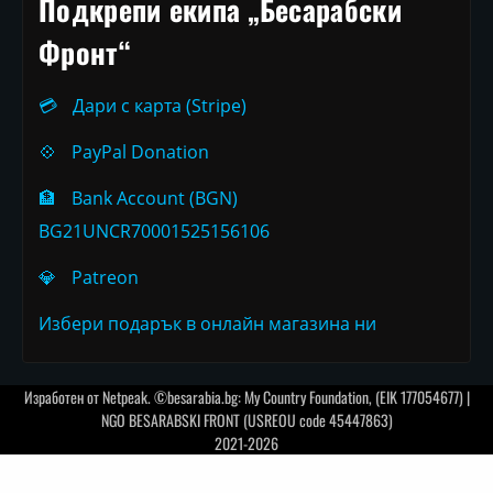
Подкрепи екипа „Бесарабски
Фронт“
💳
Дари с карта (Stripe)
💠
PayPal Donation
🏦
Bank Account (BGN)
BG21UNCR70001525156106
💎
Patreon
Избери подарък в онлайн магазина ни
Изработен от
Netpeak
. ©besarabia.bg: My Country Foundation, (EIK 177054677) |
NGO BESARABSKI FRONT (USREOU code 45447863)
2021-2026