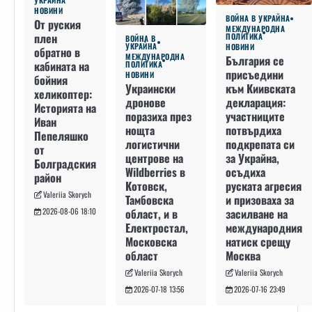
УКРАЙНА
НОВИНИ
ВОЙНА В УКРАЙНА
От руския
МЕЖДУНАРОДНА
плен
ПОЛИТИКА
ВОЙНА В
УКРАЙНА
НОВИНИ
обратно в
МЕЖДУНАРОДНА
България се
кабината на
ПОЛИТИКА
присъедини
НОВИНИ
бойния
към Киивската
Украински
хеликоптер:
декларация:
дронове
Историята на
участниците
поразиха през
Иван
потвърдиха
нощта
Пепеляшко
подкрепата си
логистични
от
за Украйна,
центрове на
Болградския
осъдиха
Wildberries в
район
руската агресия
Котовск,
Valeriia Skorych
и призоваха за
Тамбовска
засилване на
област, и в
2026-08-06 18:10
международния
Електростал,
натиск срещу
Московска
Москва
област
Valeriia Skorych
Valeriia Skorych
2026-07-16 23:49
2026-07-18 13:56