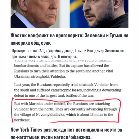
Жесток конфликт на преговорите: Зеленски и Тръмп не
намериха общ език
Президентите на САЩ и Украйна, Доналд Тръмп и Володимир Зеленски, се
срещнаха в петък в Белия дом. В отговор на…
New York Times разглежда пет потенциални места за
по-нататъшен руски натиск/офанзива.