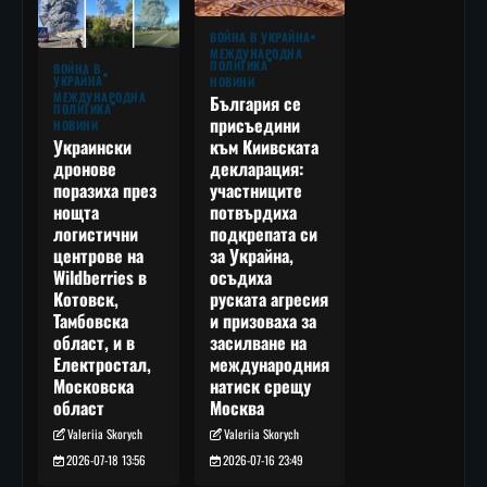
ВОЙНА В УКРАЙНА
МЕЖДУНАРОДНА
ПОЛИТИКА
ВОЙНА В
УКРАЙНА
НОВИНИ
МЕЖДУНАРОДНА
България се
ПОЛИТИКА
присъедини
НОВИНИ
към Киивската
Украински
декларация:
дронове
участниците
поразиха през
потвърдиха
нощта
подкрепата си
логистични
за Украйна,
центрове на
осъдиха
Wildberries в
руската агресия
Котовск,
и призоваха за
Тамбовска
засилване на
област, и в
международния
Електростал,
натиск срещу
Московска
Москва
област
Valeriia Skorych
Valeriia Skorych
2026-07-16 23:49
2026-07-18 13:56