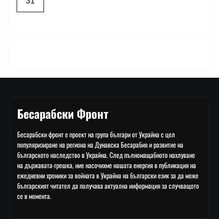
31
Бесарабски Фронт
Бесарабски фронт е проект на група българи от Украйна с цел
популяризиране на региона на Дунавска Бесарабия и развитие на
българското наследство в Украйна. След пълномащабното нахлуване
на държавата-грешка, ние насочихме нашата енергия в публикация на
ежедневни хроники за войната в Украйна на български език за да може
българският читател да получава актуална информация за случващото
се в момента.