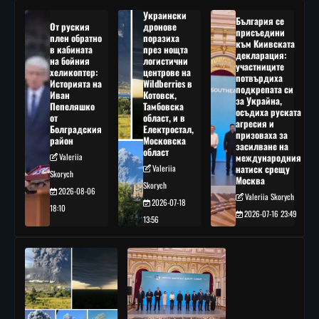
Украински
България се
От руския
дронове
присъедини
плен обратно
поразиха
към Киивската
в кабината
през нощта
декларация:
на бойния
логистични
участниците
хеликоптер:
центрове на
потвърдиха
Историята на
Wildberries в
подкрепата си
Иван
Котовск,
за Украйна,
Пепеляшко
Тамбовска
осъдиха руската
от
област, и в
агресия и
Болградския
Електростал,
призоваха за
район
Московска
засилване на
област
Valeriia
международния
Valeriia
натиск срещу
Skorych
Москва
Skorych
2026-08-06
Valeriia Skorych
2026-07-18
18:10
2026-07-16 23:49
13:56