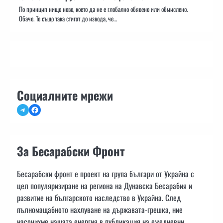
По принцип нищо ново, което да не е глобално обявено или обмислено.
Обаче. Те също така стигат до извода, че…
Социалните мрежи
Telegram
Facebook
За Бесарабски Фронт
Бесарабски фронт е проект на група българи от Украйна с
цел популяризиране на региона на Дунавска Бесарабия и
развитие на българското наследство в Украйна. След
пълномащабното нахлуване на държавата-грешка, ние
насочихме нашата енергия в публикация на ежедневни