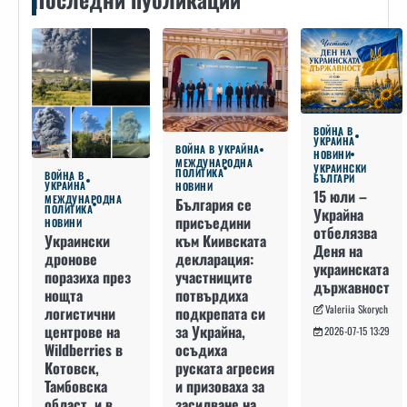
ВОЙНА В
УКРАЙНА
ВОЙНА В УКРАЙНА
НОВИНИ
МЕЖДУНАРОДНА
УКРАИНСКИ
ПОЛИТИКА
ВОЙНА В
БЪЛГАРИ
УКРАЙНА
НОВИНИ
15 юли –
МЕЖДУНАРОДНА
България се
ПОЛИТИКА
Украйна
присъедини
НОВИНИ
отбелязва
към Киивската
Украински
Деня на
декларация:
дронове
украинската
участниците
поразиха през
държавност
потвърдиха
нощта
Valeriia Skorych
подкрепата си
логистични
за Украйна,
центрове на
2026-07-15 13:29
осъдиха
Wildberries в
руската агресия
Котовск,
и призоваха за
Тамбовска
засилване на
област, и в