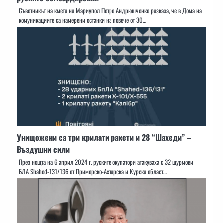
Съветникът на кмета на Мариупол Петро Андрюшченко разказа, че в Дома на
комуникациите са намерени останки на повече от 30…
Унищожени са три крилати ракети и 28 “Шахеди” –
Въздушни сили
През нощта на 6 април 2024 г. руските окупатори атакуваха с 32 щурмови
БЛА Shahed-131/136 от Приморско-Ахтарска и Курска област…