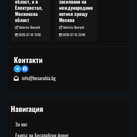
засилване на
област, и в
международния
Електростал,
натиск срещу
Московска
Москва
област
Valeriia Skorych
Valeriia Skorych
2026-07-16 23:49
2026-07-18 13:56
Контакти
Telegram
Facebook
info@besarabia.bg
Навигация
За нас
Екипът на Бесарабски фронт