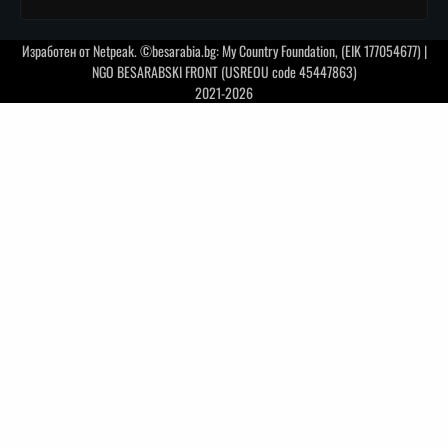
Изработен от
Netpeak
. ©besarabia.bg: My Country Foundation, (EIK 177054677) |
NGO BESARABSKI FRONT (USREOU code 45447863)
2021-2026