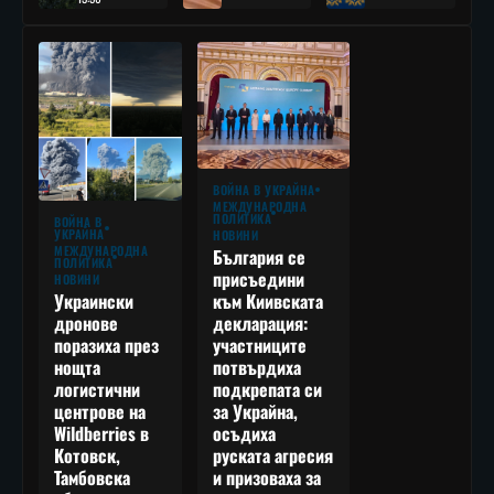
ВОЙНА В УКРАЙНА
МЕЖДУНАРОДНА
ПОЛИТИКА
ВОЙНА В
УКРАЙНА
НОВИНИ
МЕЖДУНАРОДНА
България се
ПОЛИТИКА
присъедини
НОВИНИ
към Киивската
Украински
декларация:
дронове
участниците
поразиха през
потвърдиха
нощта
подкрепата си
логистични
за Украйна,
центрове на
осъдиха
Wildberries в
руската агресия
Котовск,
и призоваха за
Тамбовска