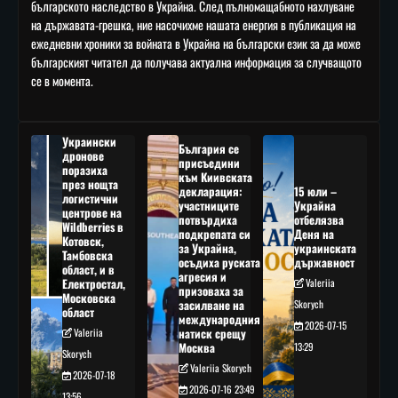
българското наследство в Украйна. След пълномащабното нахлуване
на държавата-грешка, ние насочихме нашата енергия в публикация на
ежедневни хроники за войната в Украйна на български език за да може
българският читател да получава актуална информация за случващото
се в момента.
Украински
България се
дронове
присъедини
поразиха
към Киивската
през нощта
декларация:
15 юли –
логистични
участниците
Украйна
центрове на
потвърдиха
отбелязва
Wildberries в
подкрепата си
Деня на
Котовск,
за Украйна,
украинската
Тамбовска
осъдиха руската
държавност
област, и в
агресия и
Електростал,
Valeriia
призоваха за
Московска
засилване на
Skorych
област
международния
2026-07-15
Valeriia
натиск срещу
Москва
13:29
Skorych
Valeriia Skorych
2026-07-18
2026-07-16 23:49
13:56