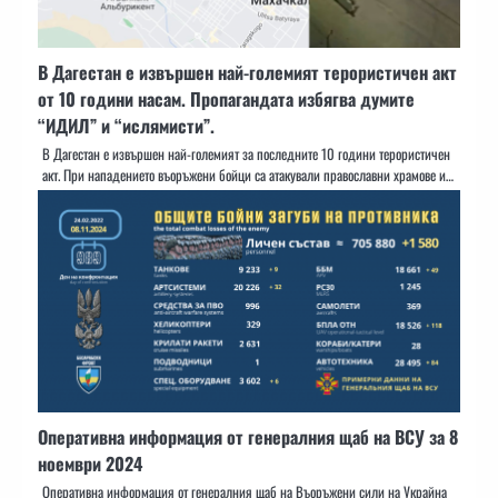
В Дагестан е извършен най-големият терористичен акт
от 10 години насам. Пропагандата избягва думите
“ИДИЛ” и “ислямисти”.
В Дагестан е извършен най-големият за последните 10 години терористичен
акт. При нападението въоръжени бойци са атакували православни храмове и…
Оперативна информация от генералния щаб на ВСУ за 8
ноември 2024
Оперативна информация от генералния щаб на Въоръжени сили на Украйна