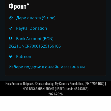
Фронт“
💳
Дари с карта (Stripe)
💠
PayPal Donation
🏦
Bank Account (BGN)
BG21UNCR70001525156106
💎
Patreon
Избери подарък в онлайн магазина ни
Изработен от
Netpeak
. ©besarabia.bg: My Country Foundation, (EIK 177054677) |
NGO BESARABSKI FRONT (USREOU code 45447863)
2021-2026