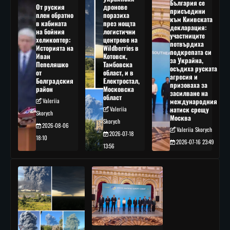
България се
От руския
дронове
присъедини
плен обратно
поразиха
към Киивската
в кабината
през нощта
декларация:
на бойния
логистични
участниците
хеликоптер:
центрове на
потвърдиха
Историята на
Wildberries в
подкрепата си
Иван
Котовск,
за Украйна,
Пепеляшко
Тамбовска
осъдиха руската
от
област, и в
агресия и
Болградския
Електростал,
призоваха за
район
Московска
засилване на
област
Valeriia
международния
Valeriia
натиск срещу
Skorych
Москва
Skorych
2026-08-06
Valeriia Skorych
2026-07-18
18:10
2026-07-16 23:49
13:56