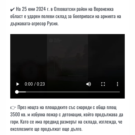
✔️ На 25 юни 2024 г. в Олховатски район на Воронежка
област е ударен полеви склад за боеприпаси на армията на
държавата-агресор Русия.
👉 През нощта на площадките със снаряди с обща площ
3500 кв. м избухна пожар с детонация, който продължава да
гори. Като се има предвид размерът на склада, изглежда, че
експлозиите ще продължат още дълго.