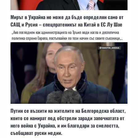
Мирът в Украйна не може да бъде определян само от
САЩ и Русия – спецпратеникът на Китай в ЕС Лу Шае
„Ако погледнем как администрацията на Тръмп води нагла и деспотична
политика спрямо Европа, постъпвайки по този начин със своите съюзници,…
Путин се възхити на жителите на Белгородска област,
които се намират под обстрели заради започнатата от
него война с Украйна, и им благодари за смелостта,
съобщават руски медии.