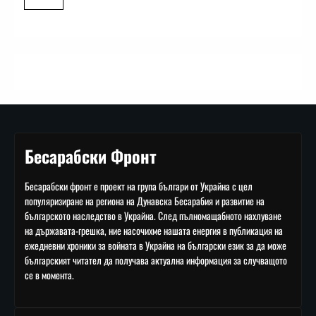
Бесарабски Фронт
Бесарабски фронт е проект на група българи от Украйна с цел
популяризиране на региона на Дунавска Бесарабия и развитие на
българското наследство в Украйна. След пълномащабното нахлуване
на държавата-грешка, ние насочихме нашата енергия в публикация на
ежедневни хроники за войната в Украйна на български език за да може
българският читател да получава актуална информация за случващото
се в момента.