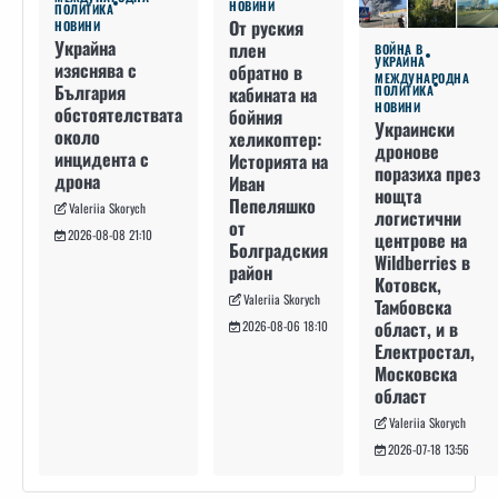
НОВИНИ
ПОЛИТИКА
От руския
НОВИНИ
Украйна
плен
ВОЙНА В
УКРАЙНА
изяснява с
обратно в
МЕЖДУНАРОДНА
България
кабината на
ПОЛИТИКА
НОВИНИ
обстоятелствата
бойния
Украински
около
хеликоптер:
дронове
инцидента с
Историята на
поразиха през
дрона
Иван
нощта
Пепеляшко
Valeriia Skorych
логистични
от
2026-08-08 21:10
центрове на
Болградския
Wildberries в
район
Котовск,
Valeriia Skorych
Тамбовска
област, и в
2026-08-06 18:10
Електростал,
Московска
област
Valeriia Skorych
2026-07-18 13:56