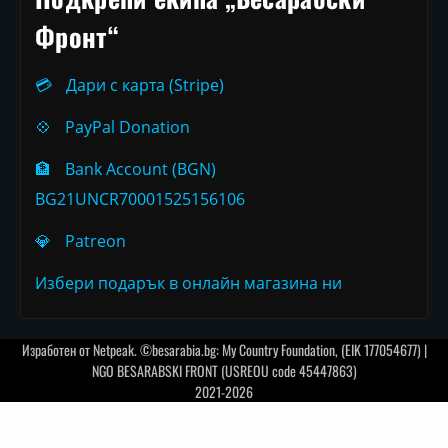
Фронт“
💳
Дари с карта (Stripe)
💠
PayPal Donation
🏦
Bank Account (BGN)
BG21UNCR70001525156106
💎
Patreon
Избери подарък в онлайн магазина ни
Изработен от
Netpeak
. ©besarabia.bg: My Country Foundation, (EIK 177054677) |
NGO BESARABSKI FRONT (USREOU code 45447863)
2021-2026