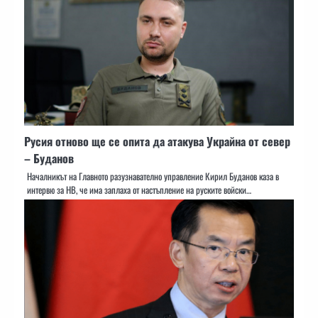
Русия отново ще се опита да атакува Украйна от север
– Буданов
Началникът на Главното разузнавателно управление Кирил Буданов каза в
интервю за НВ, че има заплаха от настъпление на руските войски…