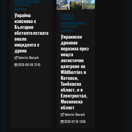
МЕЖДУНАРОДНА
ПОЛИТИКА
НОВИНИ
Украйна
ВОЙНА В
УКРАЙНА
изяснява с
МЕЖДУНАРОДНА
България
ПОЛИТИКА
НОВИНИ
обстоятелствата
Украински
около
дронове
инцидента с
поразиха през
дрона
нощта
Valeriia Skorych
логистични
2026-08-08 21:10
центрове на
Wildberries в
Котовск,
Тамбовска
област, и в
Електростал,
Московска
област
Valeriia Skorych
2026-07-18 13:56