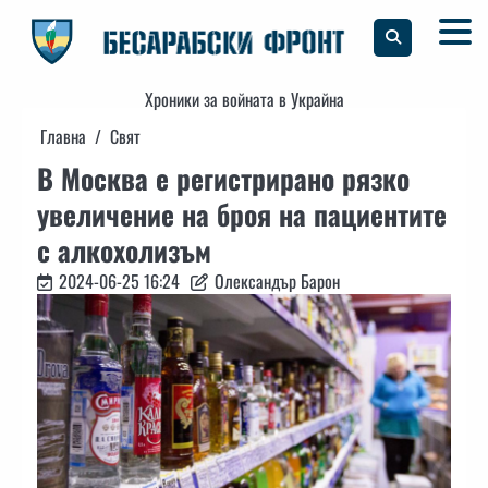
Skip
to
content
Хроники за войната в Украйна
Главна
Свят
В Москва е регистрирано рязко
увеличение на броя на пациентите
с алкохолизъм
2024-06-25 16:24
Олександър Барон