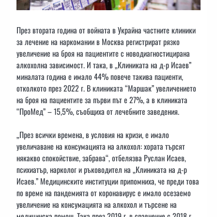
През втората година от войната в Украйна частните клиники
за лечение на наркомании в Москва регистрират рязко
увеличение на броя на пациентите с новодиагностицирана
алкохолна зависимост. И така, в „Клиниката на д-р Исаев”
миналата година е имало 44% повече такива пациенти,
отколкото през 2022 г. В клиниката “Маршак” увеличението
на броя на пациентите за първи път е 27%, а в клиниката
“ПроМед” – 15,5%, съобщиха от лечебните заведения.
„През всички времена, в условия на кризи, е имало
увеличаване на консумацията на алкохол: хората търсят
някакво спокойствие, забрава“, отбелязва Руслан Исаев,
психиатър, нарколог и ръководител на „Клиниката на д-р
Исаев.” Медицинските институции припомниха, че преди това
по време на пандемията от коронавирус е имало осезаемо
увеличение на консумацията на алкохол и търсене на
медицинска помощ. Така през 2019 г. в сравнение с 2018 г.