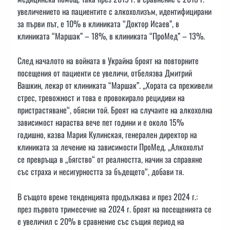
увеличението на пациентите с алкохолизъм, идентифицирани
за първи път, е 10% в клиниката “Доктор Исаев”, в
клиниката “Маршак” – 18%, в клиниката “ПроМед” – 13%.
След началото на войната в Украйна броят на повторните
посещения от пациенти се увеличи, отбелязва Дмитрий
Вашкин, лекар от клиниката “Маршак”. „Хората са преживели
стрес, тревожност и това е провокирало рецидиви на
пристрастяване“, обясни той. Броят на случаите на алкохолна
зависимост нараства вече пет години и е около 15%
годишно, казва Мария Кулинская, генерален директор на
клиниката за лечение на зависимости ПроМед. „Алкохолът
се превръща в „бягство“ от реалността, начин за справяне
със страха и несигурността за бъдещето“, добави тя.
В същото време тенденцията продължава и през 2024 г.:
през първото тримесечие на 2024 г. броят на посещенията се
е увеличил с 20% в сравнение със същия период на