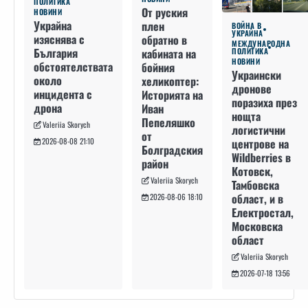
ПОЛИТИКА
От руския
НОВИНИ
Украйна
плен
ВОЙНА В
УКРАЙНА
изяснява с
обратно в
МЕЖДУНАРОДНА
България
кабината на
ПОЛИТИКА
НОВИНИ
обстоятелствата
бойния
Украински
около
хеликоптер:
дронове
инцидента с
Историята на
поразиха през
дрона
Иван
нощта
Пепеляшко
Valeriia Skorych
логистични
от
2026-08-08 21:10
центрове на
Болградския
Wildberries в
район
Котовск,
Valeriia Skorych
Тамбовска
област, и в
2026-08-06 18:10
Електростал,
Московска
област
Valeriia Skorych
2026-07-18 13:56