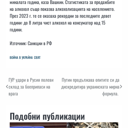
миналата година, каза Вашкин. Статистиката за продажбите
на алкохол също показва алкохолизацията на населението.
През 2023 г. те се оказаха рекордни за последните девет
години: до 8 литра чист алкохол на консуматор над 15
години.
Източник: Санкции в РФ
ВОЙНА В УКРАЙНА
СВЯТ
Навигация
ГУР удари в Русия полеви
Путин продължава опитите си да
склад за боеприпаси на
дискредитира украинската мирна
врага
формула.
Подобни публикации