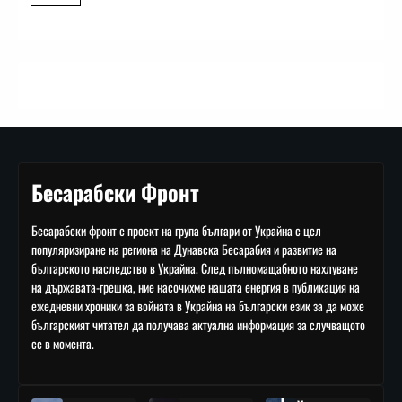
Бесарабски Фронт
Бесарабски фронт е проект на група българи от Украйна с цел
популяризиране на региона на Дунавска Бесарабия и развитие на
българското наследство в Украйна. След пълномащабното нахлуване
на държавата-грешка, ние насочихме нашата енергия в публикация на
ежедневни хроники за войната в Украйна на български език за да може
българският читател да получава актуална информация за случващото
се в момента.