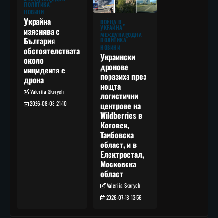
ПОЛИТИКА
НОВИНИ
Украйна
ВОЙНА В
УКРАЙНА
изяснява с
МЕЖДУНАРОДНА
България
ПОЛИТИКА
НОВИНИ
обстоятелствата
Украински
около
дронове
инцидента с
поразиха през
дрона
нощта
Valeriia Skorych
логистични
2026-08-08 21:10
центрове на
Wildberries в
Котовск,
Тамбовска
област, и в
Електростал,
Московска
област
Valeriia Skorych
2026-07-18 13:56