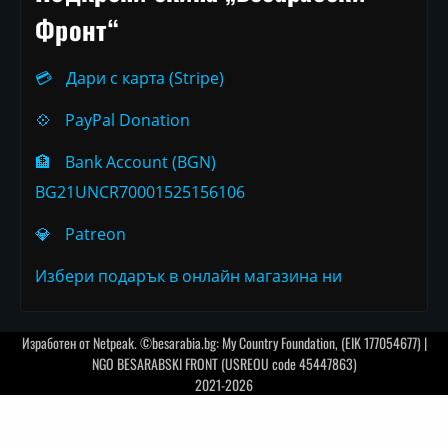
Фронт“
💳
Дари с карта (Stripe)
💠
PayPal Donation
🏦
Bank Account (BGN)
BG21UNCR70001525156106
💎
Patreon
Избери подарък в онлайн магазина ни
Изработен от
Netpeak
. ©besarabia.bg: My Country Foundation, (EIK 177054677) |
NGO BESARABSKI FRONT (USREOU code 45447863)
2021-2026