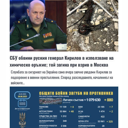
СБУ обвини руския генерал Кирилов в използване на
химическо оръжие; той загина при взрив в Москва
Службата за сигурност на Украйна само вчера заочно уведоми Кирилов за
подозрение в военни престъпления. Според разследването, началникът на
войските…